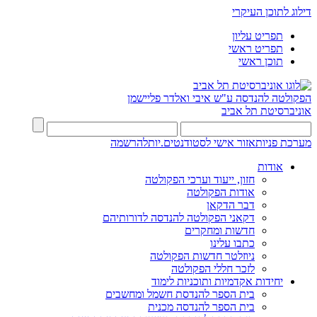
דילוג לתוכן העיקרי
תפריט עליון
תפריט ראשי
תוכן ראשי
הפקולטה להנדסה
ע"ש איבי ואלדר פליישמן
אוניברסיטת תל אביב
מערכת פניות
אזור אישי לסטודנטים.יות
להרשמה
אודות
חזון, ייעוד וערכי הפקולטה
אודות הפקולטה
דבר הדקאן
דקאני הפקולטה להנדסה לדורותיהם
חדשות ומחקרים
כתבו עלינו
ניוזלטר חדשות הפקולטה
לזכר חללי הפקולטה
יחידות אקדמיות ותוכניות לימוד
בית הספר להנדסת חשמל ומחשבים
בית הספר להנדסה מכנית