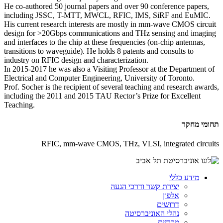
He co-authored 50 journal papers and over 90 conference papers,
including JSSC, T-MTT, MWCL, RFIC, IMS, SiRF and EuMIC.
His current research interests are mostly in mm-wave CMOS circuit
design for >20Gbps communications and THz sensing and imaging
and interfaces to the chip at these frequencies (on-chip antennas,
transitions to waveguide). He holds 8 patents and consults to
industry on RFIC design and characterization.
In 2015-2017 he was also a Visiting Professor at the Department of
Electrical and Computer Engineering, University of Toronto.
Prof. Socher is the recipient of several teaching and research awards,
including the 2011 and 2015 TAU Rector’s Prize for Excellent
Teaching.
תחומי מחקר
RFIC, mm-wave CMOS, THz, VLSI, integrated circuits
מידע כללי
יצירת קשר ודרכי הגעה
אלפון
דרושים
נהלי האוניברסיטה
מכרזים