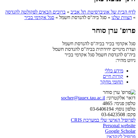
לדף הבית של אוניברסיטת תל אביב
»
ברוכים הבאים לפקולטה להנדסה
»
הצוות שלנו
»
סגל ביה"ס להנדסת חשמל
»
סגל אקדמי בכיר
פרופ' ערן סוחר
סגל אקדמי בכיר בביה"ס להנדסת חשמל
ועדת מינויים יחידתית בביה"ס להנדסת חשמל
ביה"ס להנדסת חשמל
סגל אקדמי בכיר
ניווט מהיר:
מידע כללי
קורות חיים
תחומי מחקר
דואר אלקטרוני:
socher@tauex.tau.ac.il
טלפון פנימי:
4865
טלפון נוסף:
03-6406194
פקס:
03-6423508
לפרופיל האישי שלי במערכת CRIS
Personal website
Google Scholar
פרופיל לינקדאין