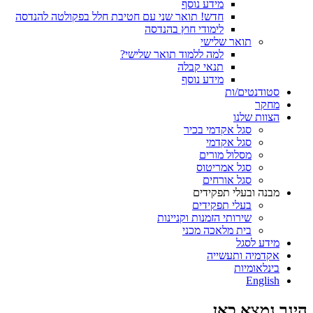
מידע נוסף
חדש! תואר שני עם חטיבת חלל בפקולטה להנדסה
לימודי חוץ בהנדסה
תואר שלישי
למה ללמוד תואר שלישי?
תנאי קבלה
מידע נוסף
סטודנטים/ות
מחקר
הצוות שלנו
סגל אקדמי בכיר
סגל אקדמי
מסלול מורים
סגל אמריטוס
סגל אורחים
מבנה ובעלי תפקידים
בעלי תפקידים
שירותי הזמנות וקניינות
בית מלאכה מכני
מידע לסגל
אקדמיה ותעשייה
בינלאומיות
English
הינך נמצא כאן