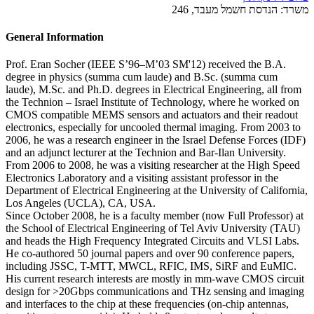
משרד:
הנדסת חשמל מעבד, 246
General Information
Prof. Eran Socher (IEEE S’96–M’03 SM'12) received the B.A.
degree in physics (summa cum laude) and B.Sc. (summa cum
laude), M.Sc. and Ph.D. degrees in Electrical Engineering, all from
the Technion – Israel Institute of Technology, where he worked on
CMOS compatible MEMS sensors and actuators and their readout
electronics, especially for uncooled thermal imaging. From 2003 to
2006, he was a research engineer in the Israel Defense Forces (IDF)
and an adjunct lecturer at the Technion and Bar-Ilan University.
From 2006 to 2008, he was a visiting researcher at the High Speed
Electronics Laboratory and a visiting assistant professor in the
Department of Electrical Engineering at the University of California,
Los Angeles (UCLA), CA, USA.
Since October 2008, he is a faculty member (now Full Professor) at
the School of Electrical Engineering of Tel Aviv University (TAU)
and heads the High Frequency Integrated Circuits and VLSI Labs.
He co-authored 50 journal papers and over 90 conference papers,
including JSSC, T-MTT, MWCL, RFIC, IMS, SiRF and EuMIC.
His current research interests are mostly in mm-wave CMOS circuit
design for >20Gbps communications and THz sensing and imaging
and interfaces to the chip at these frequencies (on-chip antennas,