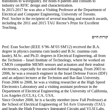
transitions to waveguide). He holds 8 patents and consults to
industry on RFIC design and characterization.
In 2015-2017 he was also a Visiting Professor at the Department of
Electrical and Computer Engineering, University of Toronto.
Prof. Socher is the recipient of several teaching and research awards,
including the 2011 and 2015 TAU Rector’s Prize for Excellent
Teaching.
קורות חיים
Prof. Eran Socher (IEEE S’96–M’03 SM'12) received the B.A.
degree in physics (summa cum laude) and B.Sc. (summa cum
laude), M.Sc. and Ph.D. degrees in Electrical Engineering, all from
the Technion – Israel Institute of Technology, where he worked on
CMOS compatible MEMS sensors and actuators and their readout
electronics, especially for uncooled thermal imaging. From 2003 to
2006, he was a research engineer in the Israel Defense Forces (IDF)
and an adjunct lecturer at the Technion and Bar-Ilan University.
From 2006 to 2008, he was a visiting researcher at the High Speed
Electronics Laboratory and a visiting assistant professor in the
Department of Electrical Engineering at the University of California,
Los Angeles (UCLA), CA, USA.
Since October 2008, he is a faculty member (now Full Professor) at
the School of Electrical Engineering of Tel Aviv University (TAU)
and heads the High Frequency Integrated Circuits and VLSI Labs.