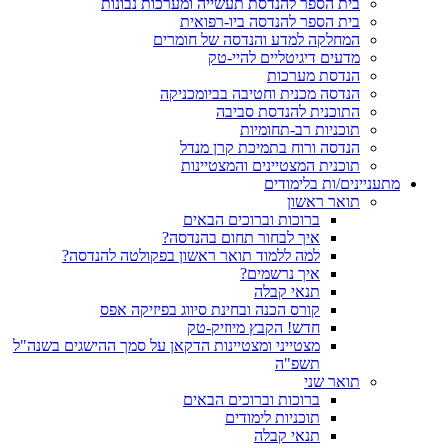
בית הספר להנדסת תעשייה ומערכות נבונות
בית הספר להנדסה ביו-רפואית
המחלקה למדע והנדסה של חומרים
מדעים דיגיטליים להיי-טק
הנדסת מערכות
הנדסה מכנית וחטיבה בביומכניקה
התוכנית להנדסת סביבה
תוכניות רב-תחומיות
הנדסה ורוח בתמיכת קרן מנדל
תוכנית המצטיינים והמצטיינות
מתעניינים/ות בלימודים
תואר ראשון
ברוכות וברוכים הבאים
איך לבחור תחום בהנדסה?
למה ללמוד תואר ראשון בפקולטה להנדסה?
איך נרשמים?
תנאי קבלה
קורס הכנה ובחינת סיווג בפיזיקה אפס
חדש! הקבץ מיוזיק-טק
מצטייני ומצטיינות הדקאן על סמך ההישגים בשנה"ל
תשפ"ה
תואר שני
ברוכות וברוכים הבאים
תוכניות לימודים
תנאי קבלה