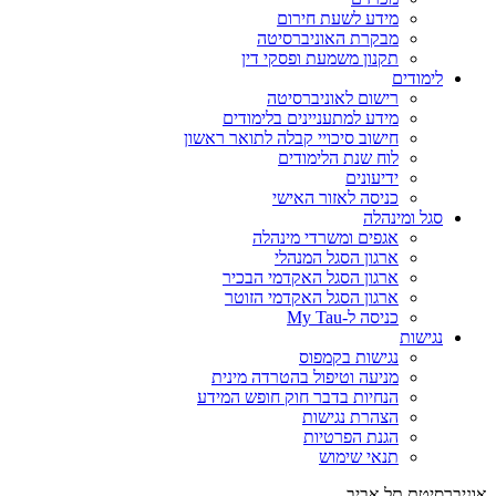
מידע לשעת חירום
מבקרת האוניברסיטה
תקנון משמעת ופסקי דין
לימודים
רישום לאוניברסיטה
מידע למתעניינים בלימודים
חישוב סיכויי קבלה לתואר ראשון
לוח שנת הלימודים
ידיעונים
כניסה לאזור האישי
סגל ומינהלה
אגפים ומשרדי מינהלה
ארגון הסגל המנהלי
ארגון הסגל האקדמי הבכיר
ארגון הסגל האקדמי הזוטר
כניסה ל-My Tau
נגישות
נגישות בקמפוס
מניעה וטיפול בהטרדה מינית
הנחיות בדבר חוק חופש המידע
הצהרת נגישות
הגנת הפרטיות
תנאי שימוש
אוניברסיטת תל אביב