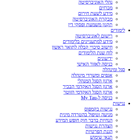
נהלי האוניברסיטה
מכרזים
מידע לשעת חירום
מבקרת האוניברסיטה
תקנון משמעת ופסקי דין
לימודים
רישום לאוניברסיטה
מידע למתעניינים בלימודים
חישוב סיכויי קבלה לתואר ראשון
לוח שנת הלימודים
ידיעונים
כניסה לאזור האישי
סגל ומינהלה
אגפים ומשרדי מינהלה
ארגון הסגל המנהלי
ארגון הסגל האקדמי הבכיר
ארגון הסגל האקדמי הזוטר
כניסה ל-My Tau
נגישות
נגישות בקמפוס
מניעה וטיפול בהטרדה מינית
הנחיות בדבר חוק חופש המידע
הצהרת נגישות
הגנת הפרטיות
תנאי שימוש