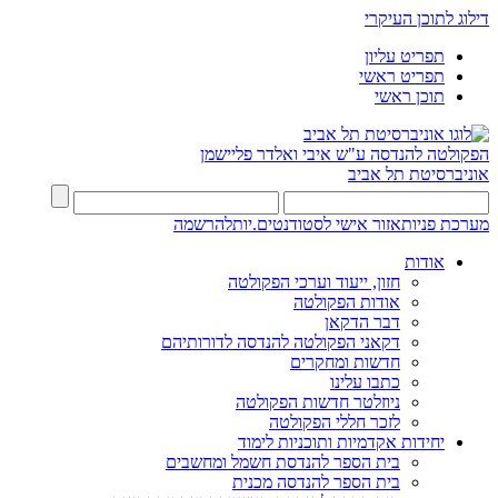
דילוג לתוכן העיקרי
תפריט עליון
תפריט ראשי
תוכן ראשי
הפקולטה להנדסה
ע"ש איבי ואלדר פליישמן
אוניברסיטת תל אביב
מערכת פניות
אזור אישי לסטודנטים.יות
להרשמה
אודות
חזון, ייעוד וערכי הפקולטה
אודות הפקולטה
דבר הדקאן
דקאני הפקולטה להנדסה לדורותיהם
חדשות ומחקרים
כתבו עלינו
ניוזלטר חדשות הפקולטה
לזכר חללי הפקולטה
יחידות אקדמיות ותוכניות לימוד
בית הספר להנדסת חשמל ומחשבים
בית הספר להנדסה מכנית