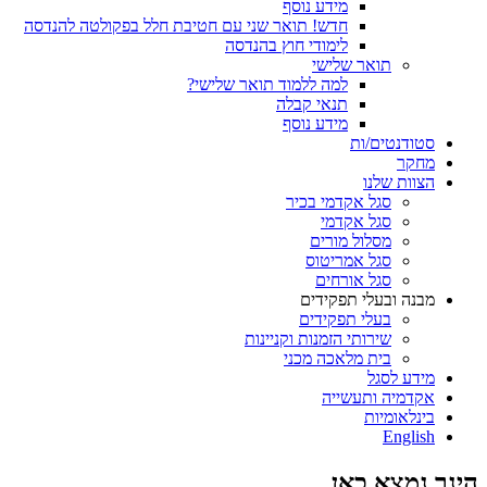
מידע נוסף
חדש! תואר שני עם חטיבת חלל בפקולטה להנדסה
לימודי חוץ בהנדסה
תואר שלישי
למה ללמוד תואר שלישי?
תנאי קבלה
מידע נוסף
סטודנטים/ות
מחקר
הצוות שלנו
סגל אקדמי בכיר
סגל אקדמי
מסלול מורים
סגל אמריטוס
סגל אורחים
מבנה ובעלי תפקידים
בעלי תפקידים
שירותי הזמנות וקניינות
בית מלאכה מכני
מידע לסגל
אקדמיה ותעשייה
בינלאומיות
English
הינך נמצא כאן