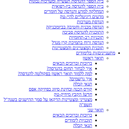
בית הספר להנדסת תעשייה ומערכות נבונות
בית הספר להנדסה ביו-רפואית
המחלקה למדע והנדסה של חומרים
מדעים דיגיטליים להיי-טק
הנדסת מערכות
הנדסה מכנית וחטיבה בביומכניקה
התוכנית להנדסת סביבה
תוכניות רב-תחומיות
הנדסה ורוח בתמיכת קרן מנדל
תוכנית המצטיינים והמצטיינות
מתעניינים/ות בלימודים
תואר ראשון
ברוכות וברוכים הבאים
איך לבחור תחום בהנדסה?
למה ללמוד תואר ראשון בפקולטה להנדסה?
איך נרשמים?
תנאי קבלה
קורס הכנה ובחינת סיווג בפיזיקה אפס
חדש! הקבץ מיוזיק-טק
מצטייני ומצטיינות הדקאן על סמך ההישגים בשנה"ל
תשפ"ה
תואר שני
ברוכות וברוכים הבאים
תוכניות לימודים
תנאי קבלה