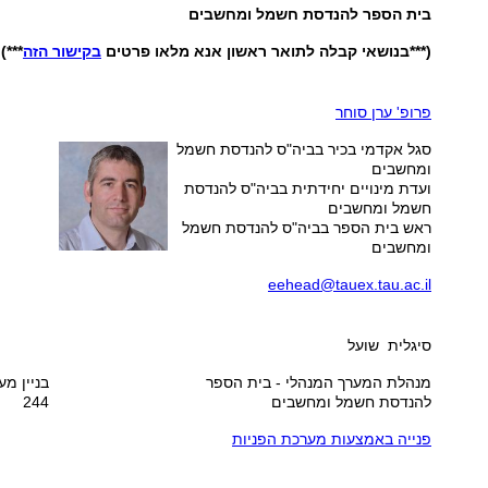
בית הספר להנדסת חשמל ומחשבים
(***בנושאי קבלה לתואר ראשון אנא מלאו פרטים
בקישור הזה
***)
פרופ' ערן סוחר
סגל אקדמי בכיר בביה"ס להנדסת חשמל
ומחשבים
ועדת מינויים יחידתית בביה"ס להנדסת
חשמל ומחשבים
ראש בית הספר בביה"ס להנדסת חשמל
ומחשבים
eehead@tauex.tau.ac.il
סיגלית שועל
מנהלת המערך המנהלי - בית הספר
בניין מע
להנדסת חשמל ומחשבים
244
פנייה באמצעות מערכת הפניות