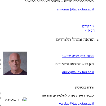
ביה"ס להנדסה מכנית + מדעים דיגיטליים להיי-טק
simonas@tauex.tau.ac.il
< הקודם
הבא >
הוראה ומנהל תלמידים
פרופ' ברק אריה ירדאור
ה
סגן דקאן להוראה ותלמידים
ח
מ
ariey@tauex.tau.ac.il
ורדה בוטויניק
ו
סגנית ראשת מנהל לתלמידים והוראה
ה
vardab@tauex.tau.ac.il
ח