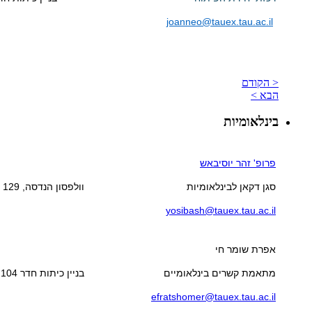
joanneo@tauex.tau.ac.il
< הקודם
הבא >
בינלאומיות
פרופ' זהר יוסיבאש
סגן דקאן לבינלאומיות
וולפסון הנדסה, 129
yosibash@tauex.tau.ac.il
אפרת שומר חי
מתאמת קשרים בינלאומיים
בניין כיתות חדר 104
efratshomer@tauex.tau.ac.il