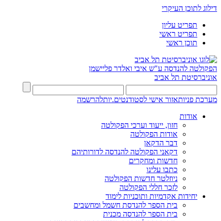
דילוג לתוכן העיקרי
תפריט עליון
תפריט ראשי
תוכן ראשי
הפקולטה להנדסה
ע"ש איבי ואלדר פליישמן
אוניברסיטת תל אביב
מערכת פניות
אזור אישי לסטודנטים.יות
להרשמה
אודות
חזון, ייעוד וערכי הפקולטה
אודות הפקולטה
דבר הדקאן
דקאני הפקולטה להנדסה לדורותיהם
חדשות ומחקרים
כתבו עלינו
ניוזלטר חדשות הפקולטה
לזכר חללי הפקולטה
יחידות אקדמיות ותוכניות לימוד
בית הספר להנדסת חשמל ומחשבים
בית הספר להנדסה מכנית