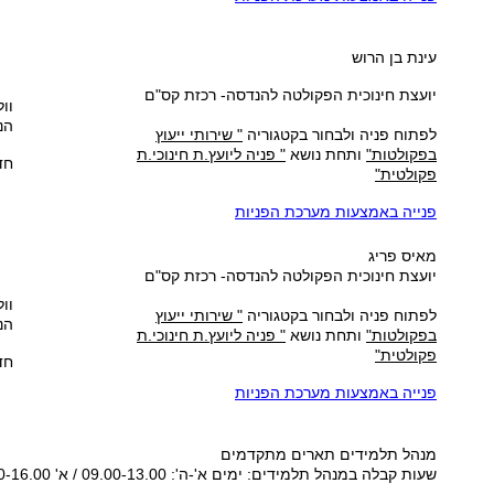
עינת בן הרוש
יועצת חינוכית הפקולטה להנדסה- רכזת קס"ם
וול
הנ
לפתוח פניה ולבחור בקטגוריה
" שירותי ייעוץ
בפקולטות"
ותחת נושא
" פניה ליועץ.ת חינוכי.ת
חד
פקולטית"
פנייה באמצעות מערכת הפניות
מאיס פריג
יועצת חינוכית הפקולטה להנדסה- רכזת קס"ם
וול
לפתוח פניה ולבחור בקטגוריה
" שירותי ייעוץ
הנ
בפקולטות"
ותחת נושא
" פניה ליועץ.ת חינוכי.ת
פקולטית"
חדר
פנייה באמצעות מערכת הפניות
מנהל תלמידים
תארים מתקדמים
שעות קבלה ב
מנהל תלמידים
: ימים א'-ה': 09.00-13.00 / א' 15.00-16.00