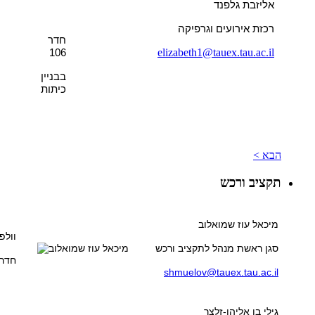
אליזבת גלפנד
רכזת אירועים וגרפיקה
חדר
elizabeth1@tauex.tau.ac.il
106
בבניין
כיתות
הבא >
תקציב ורכש
מיכאל עוז שמואלוב
וולפ
סגן ראשת מנהל לתקציב ורכש
חדר 05
shmuelov@tauex.tau.ac.il
גילי בן אליהו-זלצר