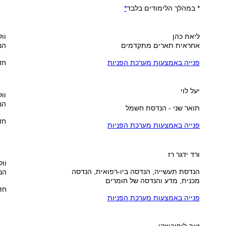
* במהלך הלימודים בלבד
*
ליאת כהן
וול
אחראית תארים מתקדמים
הנ
פנייה באמצעות מערכת הפניות
חדר
יעל לוי
וול
הנ
תואר שני - הנדסת חשמל
חדר
פנייה באמצעות מערכת הפניות
ורד ידגר רז
וול
הנדסת תעשייה, הנדסה ביו-רפואית, הנדסה
הנ
מכנית, מדע והנדסה של חומרים
חדר 
פנייה באמצעות מערכת הפניות
זיוה ליפוביצקי