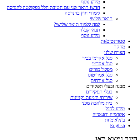
מידע נוסף
חדש! תואר שני עם חטיבת חלל בפקולטה להנדסה
לימודי חוץ בהנדסה
תואר שלישי
למה ללמוד תואר שלישי?
תנאי קבלה
מידע נוסף
סטודנטים/ות
מחקר
הצוות שלנו
סגל אקדמי בכיר
סגל אקדמי
מסלול מורים
סגל אמריטוס
סגל אורחים
מבנה ובעלי תפקידים
בעלי תפקידים
שירותי הזמנות וקניינות
בית מלאכה מכני
מידע לסגל
אקדמיה ותעשייה
בינלאומיות
English
הינך נמצא כאן