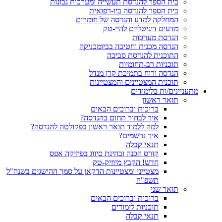
בית הספר להנדסת תעשייה ומערכות נבונות
בית הספר להנדסה ביו-רפואית
המחלקה למדע והנדסה של חומרים
מדעים דיגיטליים להיי-טק
הנדסת מערכות
הנדסה מכנית וחטיבה בביומכניקה
התוכנית להנדסת סביבה
תוכניות רב-תחומיות
הנדסה ורוח בתמיכת קרן מנדל
תוכנית המצטיינים והמצטיינות
מתעניינים/ות בלימודים
תואר ראשון
ברוכות וברוכים הבאים
איך לבחור תחום בהנדסה?
למה ללמוד תואר ראשון בפקולטה להנדסה?
איך נרשמים?
תנאי קבלה
קורס הכנה ובחינת סיווג בפיזיקה אפס
חדש! הקבץ מיוזיק-טק
מצטייני ומצטיינות הדקאן על סמך ההישגים בשנה"ל
תשפ"ה
תואר שני
ברוכות וברוכים הבאים
תוכניות לימודים
תנאי קבלה