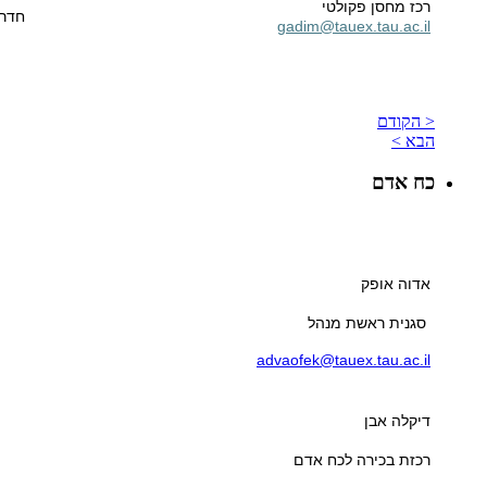
רכז מחסן פקולטי
חדר 02
gadim@tauex.tau.ac.il
< הקודם
הבא >
כח אדם
אדוה אופק
סגנית ראשת מנהל
advaofek@tauex.tau.ac.il
דיקלה אבן
רכזת בכירה לכח אדם