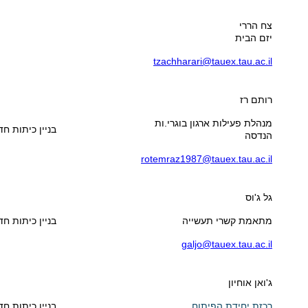
צח הררי
יזם הבית
tzachharari@tauex.tau.ac.il
רותם רז
מנהלת פעילות ארגון בוגרי.ות
בניין כיתות חדר 5
הנדסה
rotemraz1987@tauex.tau.ac.il
גל ג'וס
מתאמת קשרי תעשייה
בניין כיתות חדר 4
galjo@tauex.tau.ac.il
ג'ואן אוחיון
רכזת יחידת הפיתוח
בניין כיתות חדר 5