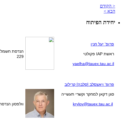
< הקודם
הבא >
יחידת הפיתוח
פרופ' יעל חנין
הנדסת חשמל 
ראשת IAP פקולטי
229
yaelha@tauex.tau.ac.il
פרופ' ויאצסלב [סלבה] קרילוב
סגן דקאן למחקר וקשרי תעשייה
krylov@tauex.tau.ac.il
וולפסון הנדסה, 3