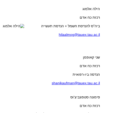
הילה אלמוג
רכזת כח אדם
ביה"ס להנדסת חשמל + הנדסת תעשייה
hilaalmog@tauex.tau.ac.il
שני קאופמן
רכזת כח אדם
הנדסה ביו-רפואית
shanikaufman@tauex.tau.ac.il
סימונה סטפונביצ'וס
רכזת כח אדם