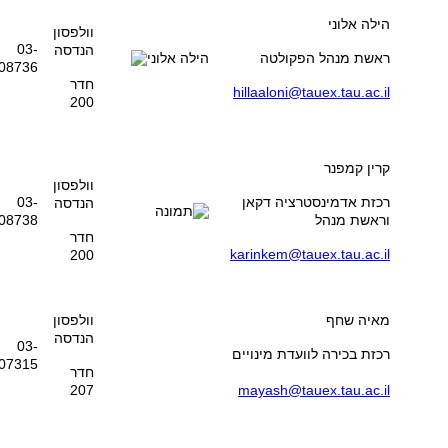
הילה אלוני
וולפסון
03-
הנדסה
ראשת מנהל הפקולטה
08736
חדר
hillaaloni@tauex.tau.ac.il
200
קרין קמפנר
וולפסון
רכזת אדמינסטרציה דקאן
03-
הנדסה
וראשת מנהל
08738
חדר
karinkem@tauex.tau.ac.il
200
מאיה שחף
וולפסון
הנדסה
03-
רכזת בכירה לוועדת מינויים
07315
חדר
207
mayash@tauex.tau.ac.il