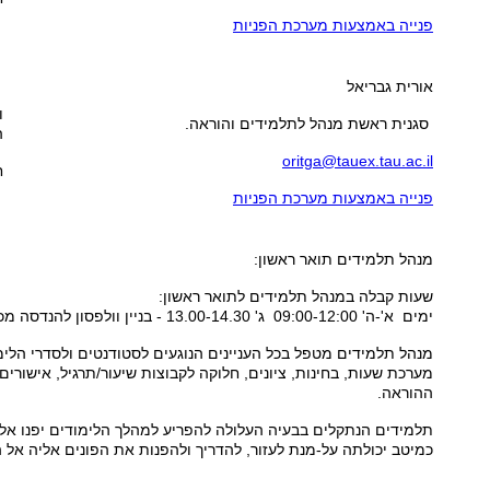
פנייה באמצעות מערכת הפניות
אורית גבריאל
ו
סגנית ראשת מנהל לתלמידים והוראה.
ה
oritga@tauex.tau.ac.il
ח
פנייה באמצעות מערכת הפניות
מנהל תלמידים
תואר ראשון:
שעות קבלה ב
מנהל תלמידים
לתואר ראשון:
ימים א'-ה' 09:00-12:00 ג' 13.00-14.30 - בניין וולפסון להנדסה מכנית
מנהל תלמידים
מטפל בכל העניינים הנוגעים לסטודנטים ולסדרי הלימו
מערכת שעות, בחינות, ציונים, חלוקה לקבוצות שיעור/תרגיל, אישורים,
ההוראה.
תלמידים הנתקלים בבעיה העלולה להפריע למהלך הלימודים יפנו אל
כמיטב יכולתה על-מנת לעזור, להדריך ולהפנות את הפונים אליה אל 