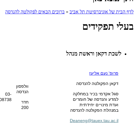
לדף הבית של אוניברסיטת תל אביב
»
ברוכים הבאים לפקולטה להנדסה
בעלי תפקידים
לשכת דקאן וראשת מנהל
פרופ' נעם אליעז
דקאן הפקולטה להנדסה
וולפסון
הנדסה
סגל אקדמי בכיר במחלקה
03-
למדע והנדסה של חומרים
08738
חדר
ועדת מינויים יחידתית
200
במנהלת הפקולטה להנדסה
Deaneng@tauex.tau.ac.il