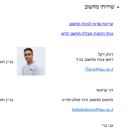
שירותי מחשוב
קריאת שרות לצוות מחשוב
נוהל הזמנת וקבלת מחשב חדש
דותן דקל
ראש צוות מחשוב בכיר
בניין תוכנ
ITeng@tau.ac.il
דני קראוס
מתאם מחשוב ורכז מולטימדיה
בניין תוכנ
helpdeskeng@tau.ac.il
גבי ברי