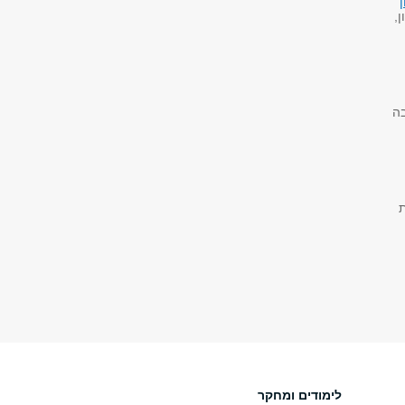
ן
,
בה
ת
לימודים ומחקר