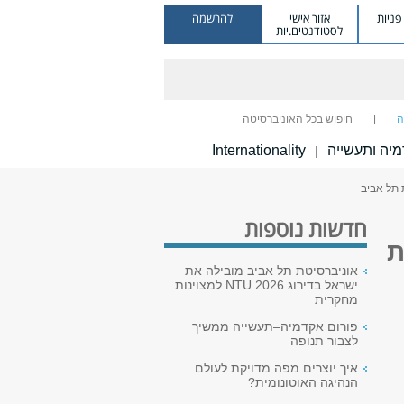
ניות
אזור אישי
להרשמה
לסטודנטים.יות
ה
חיפוש בכל האוניברסיטה
יה ותעשייה
Internationality
|
חדשות נוספות
טת
אוניברסיטת תל אביב מובילה את
ישראל בדירוג NTU 2026 למצוינות
מחקרית
פורום אקדמיה–תעשייה ממשיך
לצבור תנופה
איך יוצרים מפה מדויקת לעולם
הנהיגה האוטונומית?