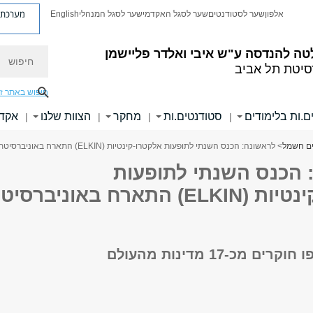
מערכת פ
אלפון
שער לסטודנטים
שער לסגל האקדמי
שער לסגל המנהלי
English
חיפוש
טה להנדסה
ע"ש איבי ואלדר פליישמן
סיטת תל אביב
חיפוש באתר ז
ם.ות בלימודים
סטודנטים.ות
מחקר
הצוות שלנו
אקדמ
|
|
|
|
ם חשמל
> לראשונה: הכנס השנתי לתופעות אלקטרו-קינטיות (ELKIN) התארח באוניברסיטת תל אביב
 הכנס השנתי לתופעות
אלקטרו-קינטיות (ELKIN) התארח באוניברסי
 מכ-17 מדינות מהעולם