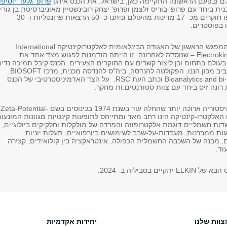
לם ובפעם הראשונה התקיימה כאן, בישראל. את הכנס אירגן
פרופ' גלעד יוסיפו
ת ביחד עם פרופ' בוריס זלצמן ופרופ' יצחק רובינשטיין מאוניברסיטת בן גוריון
בנגב. בכנס השתתפו חוקרים מכ- 17 מדינות מהעולם וניתנו כ- 50 הרצאות פרונטליות ו- 30
 בפוסטרים.
הכנס היווה גם את המפגש הראשון של האגודה הבינלאומית לאלקטרוקינטיקה International
Electroki
) – שנוסדה לאחרונה. זו הייתה הזדמנות לפגוש מצד אחד את
בעולם בתחום וכן ליצור קשרים עם החוקרים הצעירים. הכנס קיבל תמיכה נדי
מאוניברסיטת תל-אביב מכון הננו, הפקולטה להנדסה, ביה"ס להנדסה מכנית, מרכז BIOSOFT.
חברות חיצוניות Bioanalytics and bi-pol וכתב העת RSC. על הצד האדמיניסטרטיבי של הכנס
רונה זיס ביחד עם צוות סטודנטים.ות מחקר.
לכנסים אילו ישנה היסטוריה ארוכה יותר שהחלה עוד בשנת 1974 בכינוסים בשם Zeta-Potential-
Sy. תחום האלקטרו-קינטיקה הינו רחב מאד ומתייחס לתופעות קינטיות מגוונות המונעו
ת חשמליים דוגמת אלקטרופוזה והפרדה של מולקלות וחלקיקים ביולוגיים,
 ממברנות, מעבדות-על-שבב לשימושים ביורפואיים, תעלות יוניות
 מבנה של השכבה החשמלית הכפולה, אינטראקציה בין קולואידים, קצירה
וד.
ים בסביליה ב- 2024.
צוות שלנו
יחידות אקדמיות