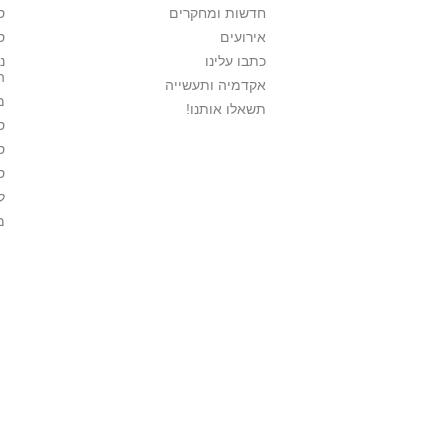
חדשות ומחקרים
ס
אירועים
ס
כתבו עלינו
נ
ה
אקדמיה ותעשייה
מ
תשאלו אותנו!
ס
ס
ס
ל
מ