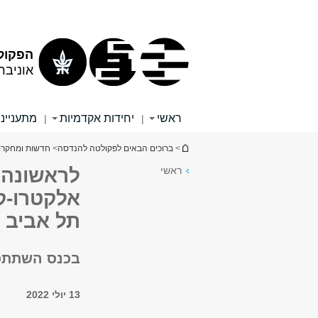
תוכן
תפריט
עליון
ראשי
הפקול
אוניבר
ראשי
יחידות אקדמיות
מתענייני
|
|
הינך נמצא כאן
>
ברוכים הבאים לפקולטה להנדסה
>
חדשות ומחקרי
ראשי
לראשונה:
תל אביב
בכנס השתתפו חוקרים
13 יולי 2022