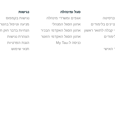
סגל ומינהלה
נגישות
יברסיטה
אגפים ומשרדי מינהלה
נגישות בקמפוס
יינים בלימודים
ארגון הסגל המנהלי
מניעה וטיפול בהטר
י קבלה לתואר ראשון
ארגון הסגל האקדמי הבכיר
הנחיות בדבר חוק ח
ימודים
ארגון הסגל האקדמי הזוטר
הצהרת נגישות
כניסה ל-My Tau
הגנת הפרטיות
 האישי
תנאי שימוש