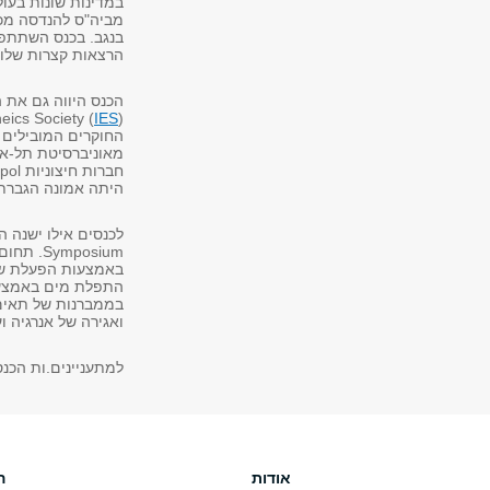
במדינות שונות בעו
מביה"ס להנדסה מכני
הרצאות קצרות שלוו
neics Society (
IES
החוקרים המובילים 
היתה אמונה הגברת 
mposium
באמצעות הפעלת שדו
התפלת מים באמצעות
בממברנות של תאים,
ואגירה של אנרגיה וע
למתעניינים.ות הכנס הבא של ELKIN יתקי
אודות
ה