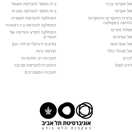
גל אקדמי בכיר
בית הספר להנדסת חשמל
גל אקדמי
בית הספר להנדסה מכנית
בחרת החוקרים והחוקרות
המחלקה להנדסת תעשייה
חדשה בפקולטה
המחלקה להנדסה ביו-רפואית
סלול מורים
המחלקה למדע והנדסה של
גל אורחים
חומרים
גל אמריטוס
מדעים דיגיטליים להיי-טק
גל מנהלי כללי
הנדסה ורוח
זכרם
תוכניות רב-תחומיות
ידע לסגל
התוכנית להנדסת סביבה
תוכנית המצטיינים