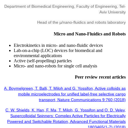
Department of Biomedical Engineering, Faculty of Engineering, Tel-
Aviv University
Head of the µ/nano-fluidics and robots laboratory
Micro and Nano-Fluidics and Robots
Electrokinetics in micro- and nano-fluidic devices
Lab-on-a-chip (LOC) devices for biomedical and
environmental applications
Active (self-propelling) particles
Micro- and nano-robots for single cell analysis
Peer review recent articles
A.
Boymelgreen, T. Balli, T. Miloh and G. Yossifon, Active colloids as
mobile microelectrodes for unified label-free selective cargo
transport, Nature Communications 9:760 (2018)
C. W. Shields, K. Han, F. Ma, T. Miloh, G. Yossifon and O. D. Velev,
Supercolloidal Spinners: Complex Active Particles for Electrically
Powered and Switchable Rotation, Advanced Functional Materials
1803465(1-7) (2018)