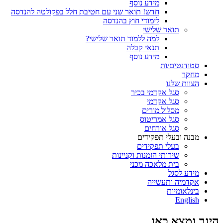
מידע נוסף
חדש! תואר שני עם חטיבת חלל בפקולטה להנדסה
לימודי חוץ בהנדסה
תואר שלישי
למה ללמוד תואר שלישי?
תנאי קבלה
מידע נוסף
סטודנטים/ות
מחקר
הצוות שלנו
סגל אקדמי בכיר
סגל אקדמי
מסלול מורים
סגל אמריטוס
סגל אורחים
מבנה ובעלי תפקידים
בעלי תפקידים
שירותי הזמנות וקניינות
בית מלאכה מכני
מידע לסגל
אקדמיה ותעשייה
בינלאומיות
English
הינך נמצא כאן