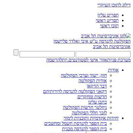
דילוג לתוכן העיקרי
תפריט עליון
תפריט ראשי
תוכן ראשי
הפקולטה להנדסה
ע"ש איבי ואלדר פליישמן
אוניברסיטת תל אביב
מערכת פניות
אזור אישי לסטודנטים.יות
להרשמה
אודות
חזון, ייעוד וערכי הפקולטה
אודות הפקולטה
דבר הדקאן
דקאני הפקולטה להנדסה לדורותיהם
חדשות ומחקרים
כתבו עלינו
ניוזלטר חדשות הפקולטה
לזכר חללי הפקולטה
יחידות אקדמיות ותוכניות לימוד
בית הספר להנדסת חשמל ומחשבים
בית הספר להנדסה מכנית