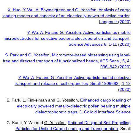
X. Huo, Y. Wu
,
A. Boymelgreen and G. Yossifon, Analysis of cargo
loading modes and capacity of an electrically-powered active carrier,
Langmuir (2020)
Y. Wu, A. Fu and G. Yossifon, Active particles as mobile
microelectrodes for selective bacteria electroporation and transport,
Science Advances 6, 1-11 (2020)
S. Park and G. Yossifon, Micromotor-based biosensing using label-
free and directed transport of functionalized beads, ACS Sens., 5, 4,
936–942 (2020)
Y. Wu, A. Fu and G. Yossifon, Active particle based selective
transport and release of cell organelles, Small 1906682 , 1-12
(2020)
S. Park, L. Finkelman and G. Yossifon,
Enhanced cargo loading of
electrically powered metallo-dielectric pollen bearing multiple
dielectrophoretic traps, J. Colloid Interface Science
G. Kunti, Y. Wu and
G. Yossifon
,
Rational Design of Self-Propelling
Particles for Unified Cargo Loading and Transportation
, Small