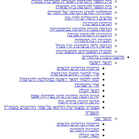
בית הספר להנדסת תעשייה ומערכות נבונות
בית הספר להנדסה ביו-רפואית
המחלקה למדע והנדסה של חומרים
מדעים דיגיטליים להיי-טק
הנדסת מערכות
הנדסה מכנית וחטיבה בביומכניקה
התוכנית להנדסת סביבה
תוכניות רב-תחומיות
הנדסה ורוח בתמיכת קרן מנדל
תוכנית המצטיינים והמצטיינות
מתעניינים/ות בלימודים
תואר ראשון
ברוכות וברוכים הבאים
איך לבחור תחום בהנדסה?
למה ללמוד תואר ראשון בפקולטה להנדסה?
איך נרשמים?
תנאי קבלה
קורס הכנה ובחינת סיווג בפיזיקה אפס
חדש! הקבץ מיוזיק-טק
מצטייני ומצטיינות הדקאן על סמך ההישגים בשנה"ל
תשפ"ה
תואר שני
ברוכות וברוכים הבאים
תוכניות לימודים
תנאי קבלה