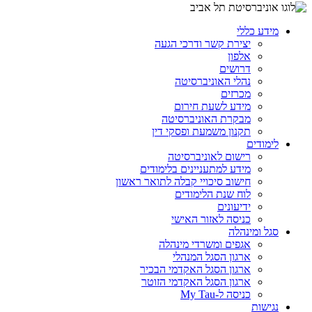
מידע כללי
יצירת קשר ודרכי הגעה
אלפון
דרושים
נהלי האוניברסיטה
מכרזים
מידע לשעת חירום
מבקרת האוניברסיטה
תקנון משמעת ופסקי דין
לימודים
רישום לאוניברסיטה
מידע למתעניינים בלימודים
חישוב סיכויי קבלה לתואר ראשון
לוח שנת הלימודים
ידיעונים
כניסה לאזור האישי
סגל ומינהלה
אגפים ומשרדי מינהלה
ארגון הסגל המנהלי
ארגון הסגל האקדמי הבכיר
ארגון הסגל האקדמי הזוטר
כניסה ל-My Tau
נגישות