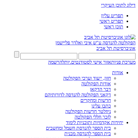
דילוג לתוכן העיקרי
תפריט עליון
תפריט ראשי
תוכן ראשי
הפקולטה להנדסה
ע"ש איבי ואלדר פליישמן
אוניברסיטת תל אביב
מערכת פניות
אזור אישי לסטודנטים.יות
להרשמה
אודות
חזון, ייעוד וערכי הפקולטה
אודות הפקולטה
דבר הדקאן
דקאני הפקולטה להנדסה לדורותיהם
חדשות ומחקרים
כתבו עלינו
ניוזלטר חדשות הפקולטה
לזכר חללי הפקולטה
יחידות אקדמיות ותוכניות לימוד
בית הספר להנדסת חשמל ומחשבים
בית הספר להנדסה מכנית