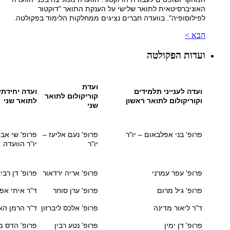
האוניברסיטאית לתואר שלישי על הענקת התואר "דוקטור
לפילוסופיה". בוועדה חברים נציגים ממחלקות הלימוד בפקולטה.
הבא >
ועדות הפקולטה
ועדת
ועדה לענייני תלמידים
ועדה יחידתי
קוריקולום לתואר
וקוריקולום לתואר ראשון
לתואר שני
שני
פרופ' בני אפלבאום – יו"ר
פרופ' נעם אליעז –
פרופ' שי אבי
יו"ר
יו"ר הוועדה
פרופ' עפר עמרני
פרופ' אריה ירדאור
פרופ' דן רבי
פרופ' גיל מרום
פרופ' ערן סוחר
ד"ר איתי אפש
ד"ר ליאור מדינה
פרופ' אלכס ליברזון
ד"ר הרמן האו
פרופ' דן ימין
פרופ' נטע רבין
פרופ' הדס מ