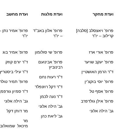
ועדת מחקר
ועדת מלגות
ועדת מחשב
פרופ' ויאצסלב [סלבה]
פרופ' אלון באב"ד
פרופ' אמיר נתן –
קרילוב
– יו"ר
– יו"ר
יו"ר
פרופ' אורי ארז
פרופ' שי סולומון
פרופ' אמיר בוג
פרופ' יעקב שויער
פרופ' אבינועם
ד"ר יורם קוזק
רבינוביץ
ד"ר הרמן האושטיין
ד"ר עילי ביסטריץ
ד"ר רעות נחם
פרופ' יוסי בוקצ'ין
פרופ' תמיר טולר
ד"ר דקל רוזנפלד
פרופ' אסף טל
ד"ר סמיון גורפמן
ד"ר נעה לכמן
פרופ' אילן גולדפרב
גב' הילה אלוני
גב' הילה אלוני
גב' הילה אלוני
מר דותן דקל
גב' ליאת כהן
מר
מיכאל
שמואלוב