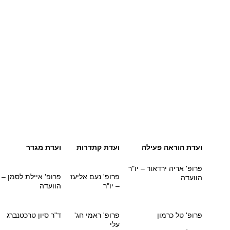
ועדת הוראה פעילה
ועדת קתדרות
ועדת מגדר
פרופ' אריה ירדאור – יו"ר
פרופ' נעם אליעז
פרופ' איילת לסמן – י
הוועדה
– יו"ר
הוועדה
פרופ' טל כרמון
פרופ' ראמי חג'
ד"ר סיון טרכטנברג
עלי