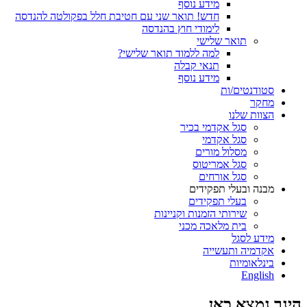
מידע נוסף
חדש! תואר שני עם חטיבת חלל בפקולטה להנדסה
לימודי חוץ בהנדסה
תואר שלישי
למה ללמוד תואר שלישי?
תנאי קבלה
מידע נוסף
סטודנטים/ות
מחקר
הצוות שלנו
סגל אקדמי בכיר
סגל אקדמי
מסלול מורים
סגל אמריטוס
סגל אורחים
מבנה ובעלי תפקידים
בעלי תפקידים
שירותי הזמנות וקניינות
בית מלאכה מכני
מידע לסגל
אקדמיה ותעשייה
בינלאומיות
English
הינך נמצא כאן