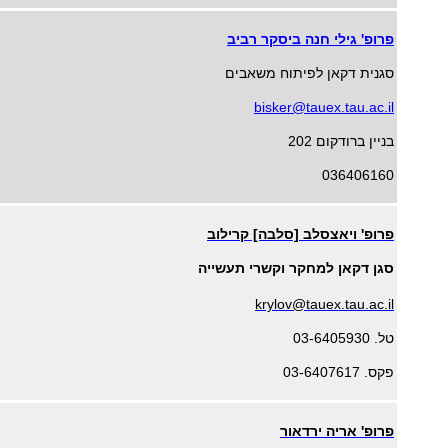
פרופ' גילי חנה ביסקר רביב
סגנית דקאן לפיתוח משאבים
bisker@tauex.tau.ac.il
בניין ברודקום 202
036406160
פרופ' ויאצסלב [סלבה] קרילוב
סגן דקאן למחקר וקשרי תעשייה
krylov@tauex.tau.ac.il
טל.
03-6405930
פקס.
03-6407617
פרופ' אריה ירדאור