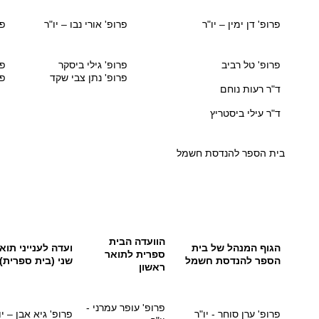
פרופ' דן ימין
– יו"ר
פרופ' אורי נבו – יו"ר
פר
פרופ' טל רביב
פרופ' גילי ביסקר
פר
פרופ' נתן צבי שקד
פר
ד"ר רעות נוחם
ד"ר עילי ביסטריץ
בית הספר להנדסת חשמל
הוועדה הבית
הגוף המנהל של בית
ועדה לענייני תוא
ספרית לתואר ​
הספר להנדסת חשמל
שני (בית ספרית)
ראשון
פרופ' עופר עמרני -
פרופ' ערן סוחר - יו"ר
פרופ' גיא אבן – יו