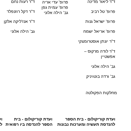
ד"ר ליאור מדינה
ד"ר רעות נחם
פרופ' עדי אריה
פרופ' עמית גפן
פרופ' טל רביב
ד"ר דקל רוזנפלד
גב' הילה אלוני
פרופ' ישראל גנות
ד"ר אנז'ליקה אלקן
פרופ' אריאל ישמח
גב' הילה אלוני
ד"ר יונתן אוסטרומצקי
ד"ר לודה מרקוס –
אפשטיין
גב' הילה אלוני
גב' ורדה בוטויניק
מחלקות הפקולטה
ועדת קוריקולום -
בית הספר
ועדת קוריקולום -
בית
וע
להנדסת תעשיה ומערכות נבונות
הספר
להנדסה ביו רפואית
למ