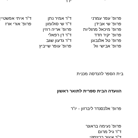
יו"ר
פרופ' עפר עמרני
ד"ר אמיר נתן
ד"ר איתי אפשטיין
פרופ' שי אבידן
ד"ר שי סולומון
פרופ' אורי ארז
פרופ' מיכאל מרגליות
פרופ' אריה רוזין
פרופ' יקיר חדד
ד"ר דן רפאלי
פרופ' טל אלנבוגן
ד"ר גדעון שגב
פרופ' אבישי וול
פרופ' עופר שייביץ
בית הספר להנדסה מכנית
הוועדה הבית ספרית לתואר ראשון
פרופ' אלכסנדר ליברזון - יו"ר
פרופ' נעימה בראונר
ד"ר גיל מרום
ד"ר איגור ברינסקי