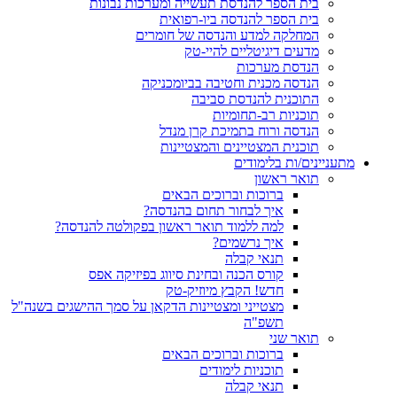
בית הספר להנדסת תעשייה ומערכות נבונות
בית הספר להנדסה ביו-רפואית
המחלקה למדע והנדסה של חומרים
מדעים דיגיטליים להיי-טק
הנדסת מערכות
הנדסה מכנית וחטיבה בביומכניקה
התוכנית להנדסת סביבה
תוכניות רב-תחומיות
הנדסה ורוח בתמיכת קרן מנדל
תוכנית המצטיינים והמצטיינות
מתעניינים/ות בלימודים
תואר ראשון
ברוכות וברוכים הבאים
איך לבחור תחום בהנדסה?
למה ללמוד תואר ראשון בפקולטה להנדסה?
איך נרשמים?
תנאי קבלה
קורס הכנה ובחינת סיווג בפיזיקה אפס
חדש! הקבץ מיוזיק-טק
מצטייני ומצטיינות הדקאן על סמך ההישגים בשנה"ל
תשפ"ה
תואר שני
ברוכות וברוכים הבאים
תוכניות לימודים
תנאי קבלה