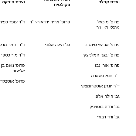
ועדת קבלה
ועדת פיזיקה
פקולטית
פרופ' מיכאל
פרופ' אריה ירדאור-יו"ר
ד"ר עופר כפיר-
מרגליות- יו"ר
פרופ' אבישי סינטוב
גב' הילה אלוני
ד"ר תומר מרקו
פרופ' יבגני חמלניצקי
ד"ר מור כספי
פרופ' אורי נבו
פרופ' נועם בן
אליעזר
ד"ר חנא בשארה
פרופ' אוסבלדו
ד"ר יונתן אוסטרומצקי
גב' הילה אלוני
גב' ורדה בוטויניק
גב' ורד דבורי