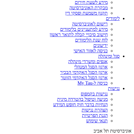
מידע לשעת חירום
מבקרת האוניברסיטה
תקנון משמעת ופסקי דין
לימודים
רישום לאוניברסיטה
מידע למתעניינים בלימודים
חישוב סיכויי קבלה לתואר ראשון
לוח שנת הלימודים
ידיעונים
כניסה לאזור האישי
סגל ומינהלה
אגפים ומשרדי מינהלה
ארגון הסגל המנהלי
ארגון הסגל האקדמי הבכיר
ארגון הסגל האקדמי הזוטר
כניסה ל-My Tau
נגישות
נגישות בקמפוס
מניעה וטיפול בהטרדה מינית
הנחיות בדבר חוק חופש המידע
הצהרת נגישות
הגנת הפרטיות
תנאי שימוש
אוניברסיטת תל אביב