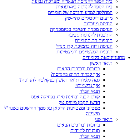
בית הספר להנדסת תעשייה ומערכות נבונות
בית הספר להנדסה ביו-רפואית
המחלקה למדע והנדסה של חומרים
מדעים דיגיטליים להיי-טק
הנדסת מערכות
הנדסה מכנית וחטיבה בביומכניקה
התוכנית להנדסת סביבה
תוכניות רב-תחומיות
הנדסה ורוח בתמיכת קרן מנדל
תוכנית המצטיינים והמצטיינות
מתעניינים/ות בלימודים
תואר ראשון
ברוכות וברוכים הבאים
איך לבחור תחום בהנדסה?
למה ללמוד תואר ראשון בפקולטה להנדסה?
איך נרשמים?
תנאי קבלה
קורס הכנה ובחינת סיווג בפיזיקה אפס
חדש! הקבץ מיוזיק-טק
מצטייני ומצטיינות הדקאן על סמך ההישגים בשנה"ל
תשפ"ה
תואר שני
ברוכות וברוכים הבאים
תוכניות לימודים
תנאי קבלה