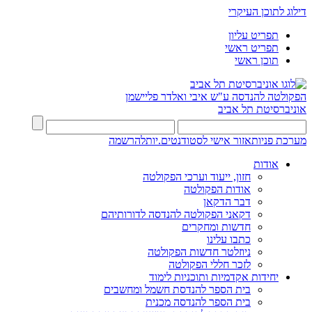
דילוג לתוכן העיקרי
תפריט עליון
תפריט ראשי
תוכן ראשי
הפקולטה להנדסה
ע"ש איבי ואלדר פליישמן
אוניברסיטת תל אביב
מערכת פניות
אזור אישי לסטודנטים.יות
להרשמה
אודות
חזון, ייעוד וערכי הפקולטה
אודות הפקולטה
דבר הדקאן
דקאני הפקולטה להנדסה לדורותיהם
חדשות ומחקרים
כתבו עלינו
ניוזלטר חדשות הפקולטה
לזכר חללי הפקולטה
יחידות אקדמיות ותוכניות לימוד
בית הספר להנדסת חשמל ומחשבים
בית הספר להנדסה מכנית