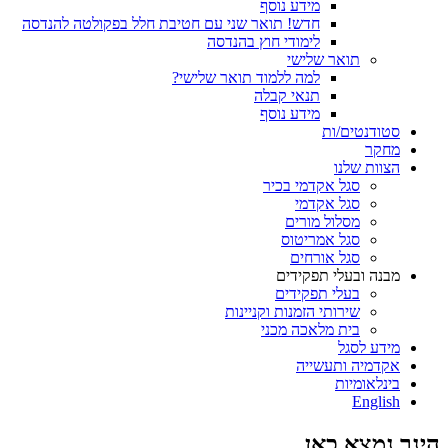
מידע נוסף
חדש! תואר שני עם חטיבת חלל בפקולטה להנדסה
לימודי חוץ בהנדסה
תואר שלישי
למה ללמוד תואר שלישי?
תנאי קבלה
מידע נוסף
סטודנטים/ות
מחקר
הצוות שלנו
סגל אקדמי בכיר
סגל אקדמי
מסלול מורים
סגל אמריטוס
סגל אורחים
מבנה ובעלי תפקידים
בעלי תפקידים
שירותי הזמנות וקניינות
בית מלאכה מכני
מידע לסגל
אקדמיה ותעשייה
בינלאומיות
English
הינך נמצא כאן