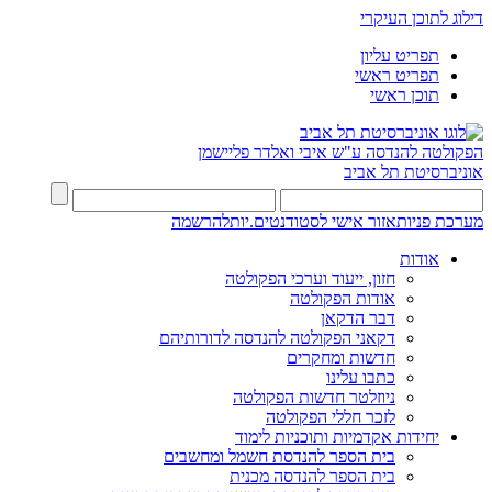
דילוג לתוכן העיקרי
תפריט עליון
תפריט ראשי
תוכן ראשי
הפקולטה להנדסה
ע"ש איבי ואלדר פליישמן
אוניברסיטת תל אביב
מערכת פניות
אזור אישי לסטודנטים.יות
להרשמה
אודות
חזון, ייעוד וערכי הפקולטה
אודות הפקולטה
דבר הדקאן
דקאני הפקולטה להנדסה לדורותיהם
חדשות ומחקרים
כתבו עלינו
ניוזלטר חדשות הפקולטה
לזכר חללי הפקולטה
יחידות אקדמיות ותוכניות לימוד
בית הספר להנדסת חשמל ומחשבים
בית הספר להנדסה מכנית