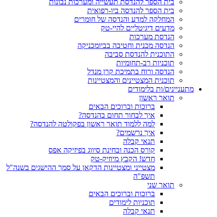
בית הספר להנדסת תעשייה ומערכות נבונות
בית הספר להנדסה ביו-רפואית
המחלקה למדע והנדסה של חומרים
מדעים דיגיטליים להיי-טק
הנדסת מערכות
הנדסה מכנית וחטיבה בביומכניקה
התוכנית להנדסת סביבה
תוכניות רב-תחומיות
הנדסה ורוח בתמיכת קרן מנדל
תוכנית המצטיינים והמצטיינות
מתעניינים/ות בלימודים
תואר ראשון
ברוכות וברוכים הבאים
איך לבחור תחום בהנדסה?
למה ללמוד תואר ראשון בפקולטה להנדסה?
איך נרשמים?
תנאי קבלה
קורס הכנה ובחינת סיווג בפיזיקה אפס
חדש! הקבץ מיוזיק-טק
מצטייני ומצטיינות הדקאן על סמך ההישגים בשנה"ל
תשפ"ה
תואר שני
ברוכות וברוכים הבאים
תוכניות לימודים
תנאי קבלה