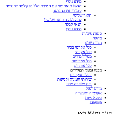
מידע נוסף
חדש! תואר שני עם חטיבת חלל בפקולטה להנדסה
לימודי חוץ בהנדסה
תואר שלישי
למה ללמוד תואר שלישי?
תנאי קבלה
מידע נוסף
סטודנטים/ות
מחקר
הצוות שלנו
סגל אקדמי בכיר
סגל אקדמי
מסלול מורים
סגל אמריטוס
סגל אורחים
מבנה ובעלי תפקידים
בעלי תפקידים
שירותי הזמנות וקניינות
בית מלאכה מכני
מידע לסגל
אקדמיה ותעשייה
בינלאומיות
English
הינך נמצא כאן