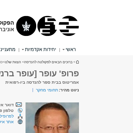
תוכן
תפריט
עליון
ראשי
הפקול
אוניבר
ראשי
יחידות אקדמיות
מתענייני
|
|
הינך נמצא כאן
>
ברוכים הבאים לפקולטה להנדסה
>
הצוות שלנו
>
סג
פרופ' עופר [עופר ברנע
אמריטוס בבית ספר להנדסה ביו-רפואית
ניווט מהיר:
תחומי מחקר
דואר אל
טלפון פנ
לפרופיל 
אתר איש