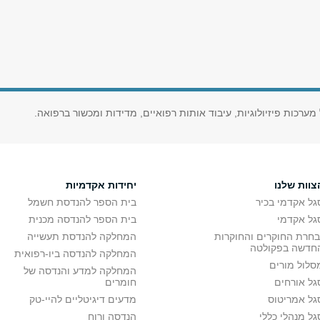
ערכות פיזיולוגיות, עיבוד אותות רפואיים, מדידות ומכשור ברפואה.
צוות שלנו
יחידות אקדמיות
גל אקדמי בכיר
בית הספר להנדסת חשמל
גל אקדמי
בית הספר להנדסה מכנית
בחרת החוקרים והחוקרות
המחלקה להנדסת תעשייה
חדשה בפקולטה
המחלקה להנדסה ביו-רפואית
סלול מורים
המחלקה למדע והנדסה של
גל אורחים
חומרים
גל אמריטוס
מדעים דיגיטליים להיי-טק
גל מנהלי כללי
הנדסה ורוח