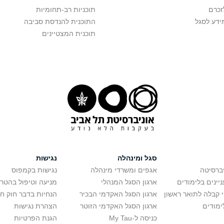
זכרם
תוכניות רב-תחומיות
ידע לסגל
התוכנית להנדסת סביבה
תוכנית המצטיינים
סגל ומינהלה
נגישות
יברסיטה
אגפים ומשרדי מינהלה
נגישות בקמפוס
יינים בלימודים
ארגון הסגל המנהלי
מניעה וטיפול בהטר
י קבלה לתואר ראשון
ארגון הסגל האקדמי הבכיר
הנחיות בדבר חוק ח
ימודים
ארגון הסגל האקדמי הזוטר
הצהרת נגישות
כניסה ל-My Tau
הגנת הפרטיות