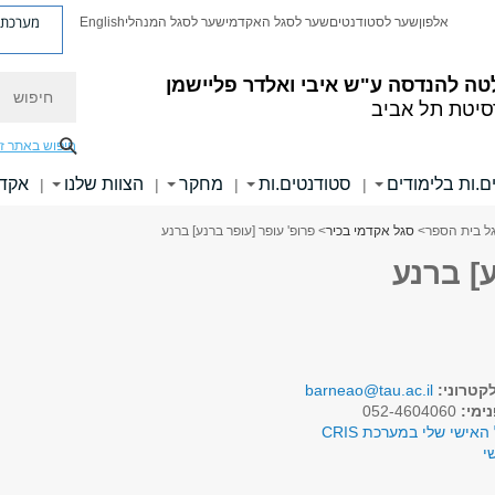
מערכת פ
אלפון
שער לסטודנטים
שער לסגל האקדמי
שער לסגל המנהלי
English
חיפוש
טה להנדסה
ע"ש איבי ואלדר פליישמן
סיטת תל אביב
חיפוש באתר ז
ם.ות בלימודים
סטודנטים.ות
מחקר
הצוות שלנו
אקדמ
|
|
|
|
ל בית הספר
>
סגל אקדמי בכיר
> פרופ' עופר [עופר ברנע] ברנע
] ברנע
קטרוני:
barneao@tau.ac.il
ימי:
052-4604060
האישי שלי במערכת CRIS
י