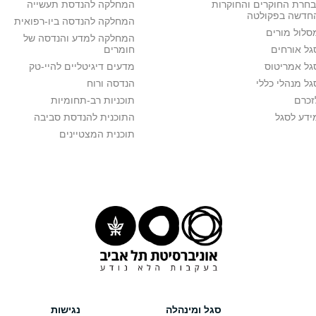
בחרת החוקרים והחוקרות
המחלקה להנדסת תעשייה
חדשה בפקולטה
המחלקה להנדסה ביו-רפואית
סלול מורים
המחלקה למדע והנדסה של
גל אורחים
חומרים
גל אמריטוס
מדעים דיגיטליים להיי-טק
גל מנהלי כללי
הנדסה ורוח
זכרם
תוכניות רב-תחומיות
ידע לסגל
התוכנית להנדסת סביבה
תוכנית המצטיינים
סגל ומינהלה
נגישות