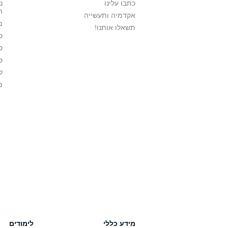
כתבו עלינו
נ
ה
אקדמיה ותעשייה
מ
תשאלו אותנו!
ס
ס
ס
ל
מ
מידע כללי
לימודים