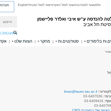
מערכת פ
אלפון
שער לסטודנטים
שער לסגל האקדמי
שער לסגל המנהלי
English
חיפוש
טה להנדסה
ע"ש איבי ואלדר פליישמן
סיטת תל אביב
חיפוש באתר ז
ם.ות בלימודים
סטודנטים.ות
מחקר
הצוות שלנו
אקדמ
|
|
|
|
שמיר
מל
קטרוני:
boaz@tauex.tau.ac.il
ימי:
03-6407036
וסף:
03-6409416
האישי שלי במערכת CRIS