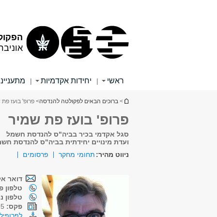
תוכן
תפריט
עליון
ראשי
הפקול
אוניבר
ראשי
יחידות אקדמיות
מתענייני
|
|
הינך נמצא כאן
>
ברוכים הבאים לפקולטה להנדסה
> פרופ' בועז פת 
פרופ' בועז פת שמיר
סגל אקדמי בכיר בביה"ס להנדסת חשמל
ועדת מינויים יחידתית בביה"ס להנדסת חש
ניווט מהיר:
תחומי מחקר
פרסומים
דואר אל
טלפון פנ
טלפון נ
פקס:
03-6407095
לפרופיל 