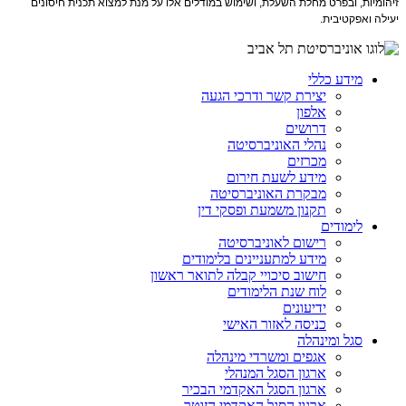
זיהומיות, ובפרט מחלת השעלת, ושימוש במודלים אלו על מנת למצוא תכנית חיסונים
יעילה ואפקטיבית.
מידע כללי
יצירת קשר ודרכי הגעה
אלפון
דרושים
נהלי האוניברסיטה
מכרזים
מידע לשעת חירום
מבקרת האוניברסיטה
תקנון משמעת ופסקי דין
לימודים
רישום לאוניברסיטה
מידע למתעניינים בלימודים
חישוב סיכויי קבלה לתואר ראשון
לוח שנת הלימודים
ידיעונים
כניסה לאזור האישי
סגל ומינהלה
אגפים ומשרדי מינהלה
ארגון הסגל המנהלי
ארגון הסגל האקדמי הבכיר
ארגון הסגל האקדמי הזוטר