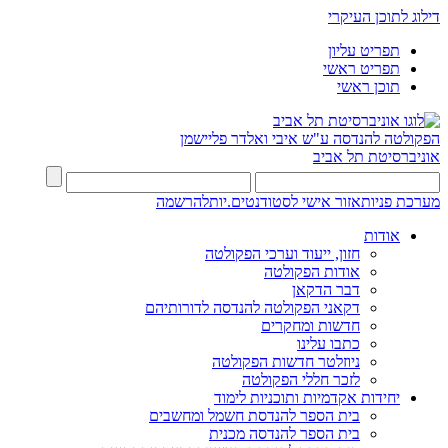
דילוג לתוכן העיקרי
תפריט עליון
תפריט ראשי
תוכן ראשי
הפקולטה להנדסה
ע"ש איבי ואלדר פליישמן
אוניברסיטת תל אביב
מערכת פניות
אזור אישי לסטודנטים.יות
להרשמה
אודות
חזון, ייעוד וערכי הפקולטה
אודות הפקולטה
דבר הדקאן
דקאני הפקולטה להנדסה לדורותיהם
חדשות ומחקרים
כתבו עלינו
ניוזלטר חדשות הפקולטה
לזכר חללי הפקולטה
יחידות אקדמיות ותוכניות לימוד
בית הספר להנדסת חשמל ומחשבים
בית הספר להנדסה מכנית