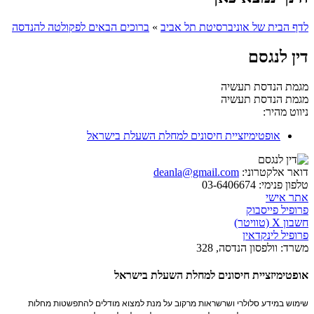
לדף הבית של אוניברסיטת תל אביב
»
ברוכים הבאים לפקולטה להנדסה
דין לנגסם
מגמת הנדסת תעשיה
מגמת הנדסת תעשיה
ניווט מהיר:
אופטימיזציית חיסונים למחלת השעלת בישראל
דואר אלקטרוני:
deanla@gmail.com
טלפון פנימי:
03-6406674
אתר אישי
פרופיל פייסבוק
חשבון X (טוויטר)
פרופיל לינקדאין
משרד:
וולפסון הנדסה, 328
אופטימיזציית חיסונים למחלת השעלת בישראל
שימוש במידע סלולרי ושרשראות מרקוב על מנת למצוא מודלים להתפשטות מחלות