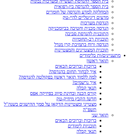
בית הספר להנדסת תעשייה ומערכות נבונות
בית הספר להנדסה ביו-רפואית
המחלקה למדע והנדסה של חומרים
מדעים דיגיטליים להיי-טק
הנדסת מערכות
הנדסה מכנית וחטיבה בביומכניקה
התוכנית להנדסת סביבה
תוכניות רב-תחומיות
הנדסה ורוח בתמיכת קרן מנדל
תוכנית המצטיינים והמצטיינות
מתעניינים/ות בלימודים
תואר ראשון
ברוכות וברוכים הבאים
איך לבחור תחום בהנדסה?
למה ללמוד תואר ראשון בפקולטה להנדסה?
איך נרשמים?
תנאי קבלה
קורס הכנה ובחינת סיווג בפיזיקה אפס
חדש! הקבץ מיוזיק-טק
מצטייני ומצטיינות הדקאן על סמך ההישגים בשנה"ל
תשפ"ה
תואר שני
ברוכות וברוכים הבאים
תוכניות לימודים
תנאי קבלה