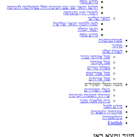
מידע נוסף
חדש! תואר שני עם חטיבת חלל בפקולטה להנדסה
לימודי חוץ בהנדסה
תואר שלישי
למה ללמוד תואר שלישי?
תנאי קבלה
מידע נוסף
סטודנטים/ות
מחקר
הצוות שלנו
סגל אקדמי בכיר
סגל אקדמי
מסלול מורים
סגל אמריטוס
סגל אורחים
מבנה ובעלי תפקידים
בעלי תפקידים
שירותי הזמנות וקניינות
בית מלאכה מכני
מידע לסגל
אקדמיה ותעשייה
בינלאומיות
English
הינך נמצא כאן