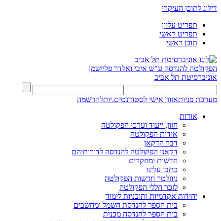
דילוג לתוכן העיקרי
תפריט עליון
תפריט ראשי
תוכן ראשי
הפקולטה להנדסה
ע"ש איבי ואלדר פליישמן
אוניברסיטת תל אביב
מערכת פניות
אזור אישי לסטודנטים.יות
להרשמה
אודות
חזון, ייעוד וערכי הפקולטה
אודות הפקולטה
דבר הדקאן
דקאני הפקולטה להנדסה לדורותיהם
חדשות ומחקרים
כתבו עלינו
ניוזלטר חדשות הפקולטה
לזכר חללי הפקולטה
יחידות אקדמיות ותוכניות לימוד
בית הספר להנדסת חשמל ומחשבים
בית הספר להנדסה מכנית