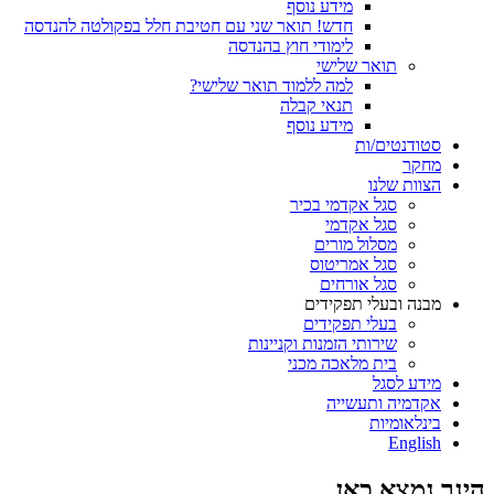
מידע נוסף
חדש! תואר שני עם חטיבת חלל בפקולטה להנדסה
לימודי חוץ בהנדסה
תואר שלישי
למה ללמוד תואר שלישי?
תנאי קבלה
מידע נוסף
סטודנטים/ות
מחקר
הצוות שלנו
סגל אקדמי בכיר
סגל אקדמי
מסלול מורים
סגל אמריטוס
סגל אורחים
מבנה ובעלי תפקידים
בעלי תפקידים
שירותי הזמנות וקניינות
בית מלאכה מכני
מידע לסגל
אקדמיה ותעשייה
בינלאומיות
English
הינך נמצא כאן