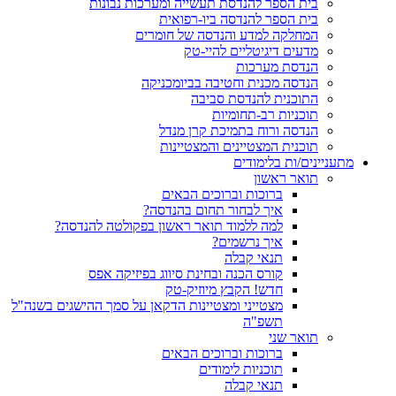
בית הספר להנדסת תעשייה ומערכות נבונות
בית הספר להנדסה ביו-רפואית
המחלקה למדע והנדסה של חומרים
מדעים דיגיטליים להיי-טק
הנדסת מערכות
הנדסה מכנית וחטיבה בביומכניקה
התוכנית להנדסת סביבה
תוכניות רב-תחומיות
הנדסה ורוח בתמיכת קרן מנדל
תוכנית המצטיינים והמצטיינות
מתעניינים/ות בלימודים
תואר ראשון
ברוכות וברוכים הבאים
איך לבחור תחום בהנדסה?
למה ללמוד תואר ראשון בפקולטה להנדסה?
איך נרשמים?
תנאי קבלה
קורס הכנה ובחינת סיווג בפיזיקה אפס
חדש! הקבץ מיוזיק-טק
מצטייני ומצטיינות הדקאן על סמך ההישגים בשנה"ל
תשפ"ה
תואר שני
ברוכות וברוכים הבאים
תוכניות לימודים
תנאי קבלה