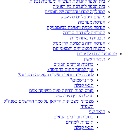
בית הספר להנדסת תעשייה ומערכות נבונות
בית הספר להנדסה ביו-רפואית
המחלקה למדע והנדסה של חומרים
מדעים דיגיטליים להיי-טק
הנדסת מערכות
הנדסה מכנית וחטיבה בביומכניקה
התוכנית להנדסת סביבה
תוכניות רב-תחומיות
הנדסה ורוח בתמיכת קרן מנדל
תוכנית המצטיינים והמצטיינות
מתעניינים/ות בלימודים
תואר ראשון
ברוכות וברוכים הבאים
איך לבחור תחום בהנדסה?
למה ללמוד תואר ראשון בפקולטה להנדסה?
איך נרשמים?
תנאי קבלה
קורס הכנה ובחינת סיווג בפיזיקה אפס
חדש! הקבץ מיוזיק-טק
מצטייני ומצטיינות הדקאן על סמך ההישגים בשנה"ל
תשפ"ה
תואר שני
ברוכות וברוכים הבאים
תוכניות לימודים
תנאי קבלה