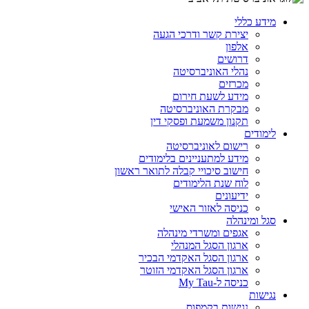
מידע כללי
יצירת קשר ודרכי הגעה
אלפון
דרושים
נהלי האוניברסיטה
מכרזים
מידע לשעת חירום
מבקרת האוניברסיטה
תקנון משמעת ופסקי דין
לימודים
רישום לאוניברסיטה
מידע למתעניינים בלימודים
חישוב סיכויי קבלה לתואר ראשון
לוח שנת הלימודים
ידיעונים
כניסה לאזור האישי
סגל ומינהלה
אגפים ומשרדי מינהלה
ארגון הסגל המנהלי
ארגון הסגל האקדמי הבכיר
ארגון הסגל האקדמי הזוטר
כניסה ל-My Tau
נגישות
נגישות בקמפוס