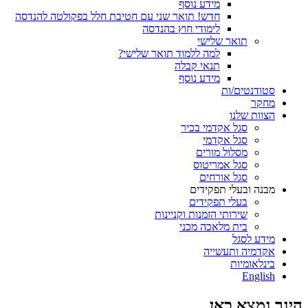
מידע נוסף
חדש! תואר שני עם חטיבת חלל בפקולטה להנדסה
לימודי חוץ בהנדסה
תואר שלישי
למה ללמוד תואר שלישי?
תנאי קבלה
מידע נוסף
סטודנטים/ות
מחקר
הצוות שלנו
סגל אקדמי בכיר
סגל אקדמי
מסלול מורים
סגל אמריטוס
סגל אורחים
מבנה ובעלי תפקידים
בעלי תפקידים
שירותי הזמנות וקניינות
בית מלאכה מכני
מידע לסגל
אקדמיה ותעשייה
בינלאומיות
English
הינך נמצא כאן