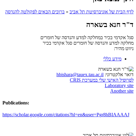
לדף הבית של אוניברסיטת תל אביב
»
ברוכים הבאים לפקולטה להנדסה
ד"ר חנא בשארה
סגל אקדמי בכיר במחלקה למדע והנדסה של חומרים
מחלקה למדע והנדסה של חומרים
סגל אקדמי בכיר
ניווט מהיר:
מידע כללי
דואר אלקטרוני:
hbishara@tauex.tau.ac.il
לפרופיל האישי שלי במערכת CRIS
Laboratory site
Another site
Publications:
https://scholar.google.com/citations?hl=en&user=Pgr8hBIAAAAJ