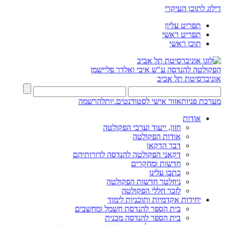
דילוג לתוכן העיקרי
תפריט עליון
תפריט ראשי
תוכן ראשי
הפקולטה להנדסה
ע"ש איבי ואלדר פליישמן
אוניברסיטת תל אביב
מערכת פניות
אזור אישי לסטודנטים.יות
להרשמה
אודות
חזון, ייעוד וערכי הפקולטה
אודות הפקולטה
דבר הדקאן
דקאני הפקולטה להנדסה לדורותיהם
חדשות ומחקרים
כתבו עלינו
ניוזלטר חדשות הפקולטה
לזכר חללי הפקולטה
יחידות אקדמיות ותוכניות לימוד
בית הספר להנדסת חשמל ומחשבים
בית הספר להנדסה מכנית