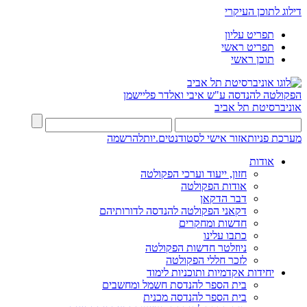
דילוג לתוכן העיקרי
תפריט עליון
תפריט ראשי
תוכן ראשי
הפקולטה להנדסה
ע"ש איבי ואלדר פליישמן
אוניברסיטת תל אביב
מערכת פניות
אזור אישי לסטודנטים.יות
להרשמה
אודות
חזון, ייעוד וערכי הפקולטה
אודות הפקולטה
דבר הדקאן
דקאני הפקולטה להנדסה לדורותיהם
חדשות ומחקרים
כתבו עלינו
ניוזלטר חדשות הפקולטה
לזכר חללי הפקולטה
יחידות אקדמיות ותוכניות לימוד
בית הספר להנדסת חשמל ומחשבים
בית הספר להנדסה מכנית