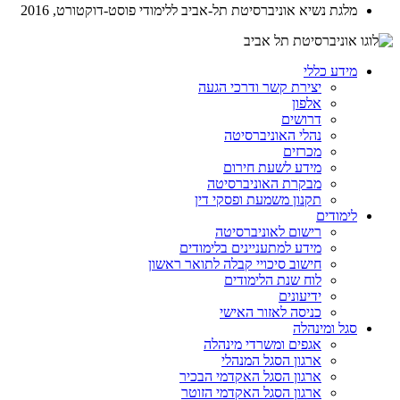
מלגת נשיא אוניברסיטת תל-אביב ללימודי פוסט-דוקטורט, 2016
מידע כללי
יצירת קשר ודרכי הגעה
אלפון
דרושים
נהלי האוניברסיטה
מכרזים
מידע לשעת חירום
מבקרת האוניברסיטה
תקנון משמעת ופסקי דין
לימודים
רישום לאוניברסיטה
מידע למתעניינים בלימודים
חישוב סיכויי קבלה לתואר ראשון
לוח שנת הלימודים
ידיעונים
כניסה לאזור האישי
סגל ומינהלה
אגפים ומשרדי מינהלה
ארגון הסגל המנהלי
ארגון הסגל האקדמי הבכיר
ארגון הסגל האקדמי הזוטר