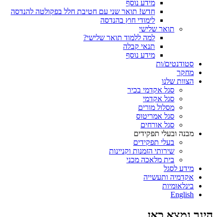
מידע נוסף
חדש! תואר שני עם חטיבת חלל בפקולטה להנדסה
לימודי חוץ בהנדסה
תואר שלישי
למה ללמוד תואר שלישי?
תנאי קבלה
מידע נוסף
סטודנטים/ות
מחקר
הצוות שלנו
סגל אקדמי בכיר
סגל אקדמי
מסלול מורים
סגל אמריטוס
סגל אורחים
מבנה ובעלי תפקידים
בעלי תפקידים
שירותי הזמנות וקניינות
בית מלאכה מכני
מידע לסגל
אקדמיה ותעשייה
בינלאומיות
English
הינך נמצא כאן