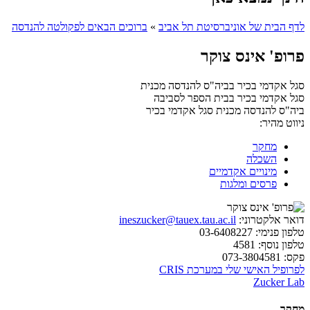
לדף הבית של אוניברסיטת תל אביב
»
ברוכים הבאים לפקולטה להנדסה
פרופ' אינס צוקר
סגל אקדמי בכיר בביה"ס להנדסה מכנית
סגל אקדמי בכיר בבית הספר לסביבה
ביה"ס להנדסה מכנית
סגל אקדמי בכיר
ניווט מהיר:
מחקר
השכלה
מינויים אקדמיים
פרסים ומלגות
דואר אלקטרוני:
ineszucker@tauex.tau.ac.il
טלפון פנימי:
03-6408227
טלפון נוסף:
4581
פקס:
073-3804581
לפרופיל האישי שלי במערכת CRIS
Zucker Lab
מחקר