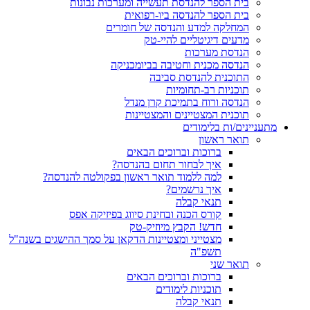
בית הספר להנדסת תעשייה ומערכות נבונות
בית הספר להנדסה ביו-רפואית
המחלקה למדע והנדסה של חומרים
מדעים דיגיטליים להיי-טק
הנדסת מערכות
הנדסה מכנית וחטיבה בביומכניקה
התוכנית להנדסת סביבה
תוכניות רב-תחומיות
הנדסה ורוח בתמיכת קרן מנדל
תוכנית המצטיינים והמצטיינות
מתעניינים/ות בלימודים
תואר ראשון
ברוכות וברוכים הבאים
איך לבחור תחום בהנדסה?
למה ללמוד תואר ראשון בפקולטה להנדסה?
איך נרשמים?
תנאי קבלה
קורס הכנה ובחינת סיווג בפיזיקה אפס
חדש! הקבץ מיוזיק-טק
מצטייני ומצטיינות הדקאן על סמך ההישגים בשנה"ל
תשפ"ה
תואר שני
ברוכות וברוכים הבאים
תוכניות לימודים
תנאי קבלה