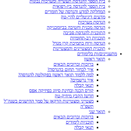
בית הספר להנדסת תעשייה ומערכות נבונות
בית הספר להנדסה ביו-רפואית
המחלקה למדע והנדסה של חומרים
מדעים דיגיטליים להיי-טק
הנדסת מערכות
הנדסה מכנית וחטיבה בביומכניקה
התוכנית להנדסת סביבה
תוכניות רב-תחומיות
הנדסה ורוח בתמיכת קרן מנדל
תוכנית המצטיינים והמצטיינות
מתעניינים/ות בלימודים
תואר ראשון
ברוכות וברוכים הבאים
איך לבחור תחום בהנדסה?
למה ללמוד תואר ראשון בפקולטה להנדסה?
איך נרשמים?
תנאי קבלה
קורס הכנה ובחינת סיווג בפיזיקה אפס
חדש! הקבץ מיוזיק-טק
מצטייני ומצטיינות הדקאן על סמך ההישגים בשנה"ל
תשפ"ה
תואר שני
ברוכות וברוכים הבאים
תוכניות לימודים
תנאי קבלה