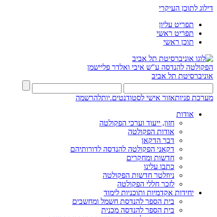
דילוג לתוכן העיקרי
תפריט עליון
תפריט ראשי
תוכן ראשי
הפקולטה להנדסה
ע"ש איבי ואלדר פליישמן
אוניברסיטת תל אביב
מערכת פניות
אזור אישי לסטודנטים.יות
להרשמה
אודות
חזון, ייעוד וערכי הפקולטה
אודות הפקולטה
דבר הדקאן
דקאני הפקולטה להנדסה לדורותיהם
חדשות ומחקרים
כתבו עלינו
ניוזלטר חדשות הפקולטה
לזכר חללי הפקולטה
יחידות אקדמיות ותוכניות לימוד
בית הספר להנדסת חשמל ומחשבים
בית הספר להנדסה מכנית