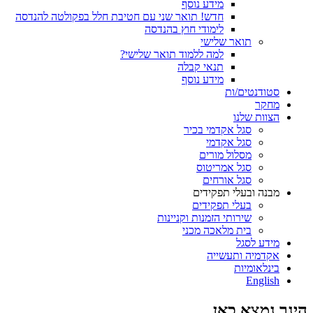
מידע נוסף
חדש! תואר שני עם חטיבת חלל בפקולטה להנדסה
לימודי חוץ בהנדסה
תואר שלישי
למה ללמוד תואר שלישי?
תנאי קבלה
מידע נוסף
סטודנטים/ות
מחקר
הצוות שלנו
סגל אקדמי בכיר
סגל אקדמי
מסלול מורים
סגל אמריטוס
סגל אורחים
מבנה ובעלי תפקידים
בעלי תפקידים
שירותי הזמנות וקניינות
בית מלאכה מכני
מידע לסגל
אקדמיה ותעשייה
בינלאומיות
English
הינך נמצא כאן