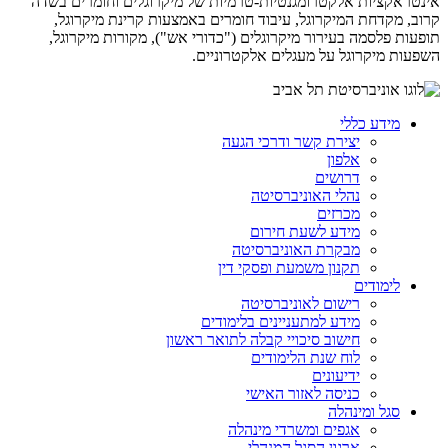
אינטראקציות אלקטרומגנטיות-טרמיות של מיקרוגלים וחומרים בשדה
קרוב, מקדחת המיקרוגל, עיבוד חומרים באמצעות קרינת מיקרוגל,
תופעות פלסמה בעירור מיקרוגלים ("כדורי אש"), מקורות מיקרוגל,
השפעות מיקרוגל על מעגלים אלקטרוניים.
מידע כללי
יצירת קשר ודרכי הגעה
אלפון
דרושים
נהלי האוניברסיטה
מכרזים
מידע לשעת חירום
מבקרת האוניברסיטה
תקנון משמעת ופסקי דין
לימודים
רישום לאוניברסיטה
מידע למתעניינים בלימודים
חישוב סיכויי קבלה לתואר ראשון
לוח שנת הלימודים
ידיעונים
כניסה לאזור האישי
סגל ומינהלה
אגפים ומשרדי מינהלה
ארגון הסגל המנהלי