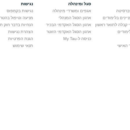
סגל ומינהלה
נגישות
יברסיטה
אגפים ומשרדי מינהלה
נגישות בקמפוס
יינים בלימודים
ארגון הסגל המנהלי
מניעה וטיפול בהטר
י קבלה לתואר ראשון
ארגון הסגל האקדמי הבכיר
הנחיות בדבר חוק ח
ימודים
ארגון הסגל האקדמי הזוטר
הצהרת נגישות
כניסה ל-My Tau
הגנת הפרטיות
 האישי
תנאי שימוש