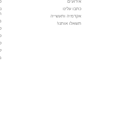
אירועים
ס
כתבו עלינו
נ
ה
אקדמיה ותעשייה
מ
תשאלו אותנו!
ס
ס
ס
ל
מ