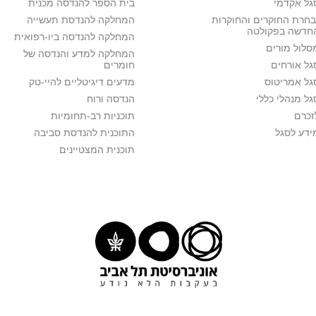
גל אקדמי
בית הספר להנדסה מכנית
בחרת החוקרים והחוקרות
המחלקה להנדסת תעשייה
חדשה בפקולטה
המחלקה להנדסה ביו-רפואית
סלול מורים
המחלקה למדע והנדסה של
גל אורחים
חומרים
גל אמריטוס
מדעים דיגיטליים להיי-טק
גל מנהלי כללי
הנדסה ורוח
זכרם
תוכניות רב-תחומיות
ידע לסגל
התוכנית להנדסת סביבה
תוכנית המצטיינים