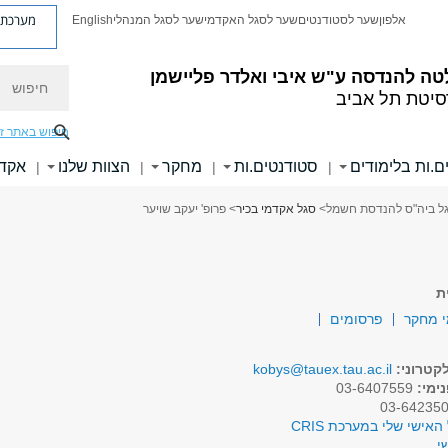
מערכת פ
אלפון
שער לסטודנטים
שער לסגל האקדמי
שער לסגל המנהלי
English
חיפוש
טה להנדסה
ע"ש איבי ואלדר פליישמן
סיטת תל אביב
חיפוש באתר ז
ם.ות בלימודים
סטודנטים.ות
מחקר
הצוות שלנו
אקדמ
|
|
|
|
ל ביה"ס להנדסת חשמל
>
סגל אקדמי בכיר
> פרופ' יעקב שויער
ת
 מחקר
פרסומים
קטרוני:
kobys@tauex.tau.ac.il
ימי:
03-6407559
האישי שלי במערכת CRIS
י