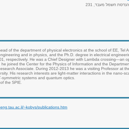
נדסת חשמל מעבד, 231
head of the department of physical electronics at the school of EE, Tel A
gineering and in physics, and the Ph.D. degree in electrical engineeri
001, respectively. He was a Chief Designer with Lambda crossing—an opt
 he joined the Center for the Physics of Information and the Department
Research Associate. During 2012-2013 he was a visiting Professor at th
ty. His research interests are light-matter interactions in the nano-s
T-symmetric systems and quantum optics.
of the SPIE.
eng.tau.ac.il/~kobys/publications.htm