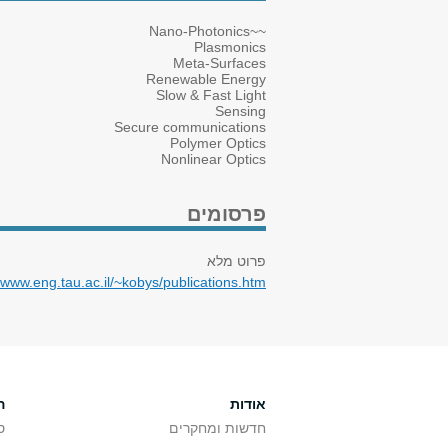
~~Nano-Photonics
Plasmonics
Meta-Surfaces
Renewable Energy
Slow & Fast Light
Sensing
Secure communications
Polymer Optics
Nonlinear Optics
פרסומים
פרוט מלא
//www.eng.tau.ac.il/~kobys/publications.htm
אודות
ה
חדשות ומחקרים
ס