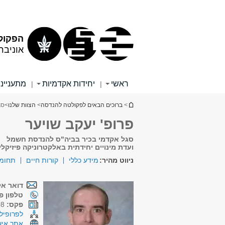
תוכן
תפריט
עליון
ראשי
הפקול
אוניבר
ראשי
יחידות אקדמיות
מתענייני
|
|
הינך נמצא כאן
>
ברוכים הבאים לפקולטה להנדסה
>
הצוות שלנו
>
סג
פרופ' יעקב שויער
סגל אקדמי בכיר בביה"ס להנדסת חשמל
ועדת מינויים יחידתית באלקטרוניקה פיזיקלי
ניווט מהיר:
מידע כללי
קורות חיים
תחומי
דואר אל
טלפון פנ
פקס:
03-6423508
לפרופיל 
אתר איש