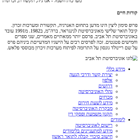
מערכות חשמל - אנרגיה, תקשורת, זכרונות
קורות חיים
פרופ סימון ליצין הינו מדען בתחום האנרגיה, תקשורת ומערכות זכרון.
קיבל תואר שלישי מאוניברסיטת לנינגראד, ברה"מ, ב1982. מ1991 עובד
באוניברסיטת תל אביב. פרסם יותר ממאתיים מאמרים, שני ספרים
וחמישים פטנטים. זכה לפרסים רבים על הישגיו המדעייםת ביניהם פרס
על שם ריינולד גונסון על התרומה לפיתוח מערכות זיכרון מבוססי פלאש.
מידע כללי
יצירת קשר ודרכי הגעה
אלפון
דרושים
נהלי האוניברסיטה
מכרזים
מידע לשעת חירום
מבקרת האוניברסיטה
תקנון משמעת ופסקי דין
לימודים
רישום לאוניברסיטה
מידע למתעניינים בלימודים
חישוב סיכויי קבלה לתואר ראשון