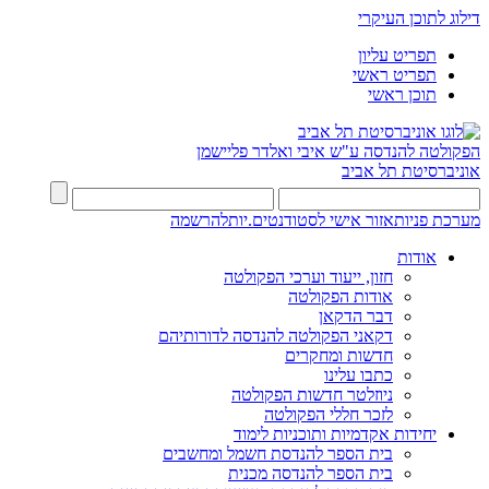
דילוג לתוכן העיקרי
תפריט עליון
תפריט ראשי
תוכן ראשי
הפקולטה להנדסה
ע"ש איבי ואלדר פליישמן
אוניברסיטת תל אביב
מערכת פניות
אזור אישי לסטודנטים.יות
להרשמה
אודות
חזון, ייעוד וערכי הפקולטה
אודות הפקולטה
דבר הדקאן
דקאני הפקולטה להנדסה לדורותיהם
חדשות ומחקרים
כתבו עלינו
ניוזלטר חדשות הפקולטה
לזכר חללי הפקולטה
יחידות אקדמיות ותוכניות לימוד
בית הספר להנדסת חשמל ומחשבים
בית הספר להנדסה מכנית