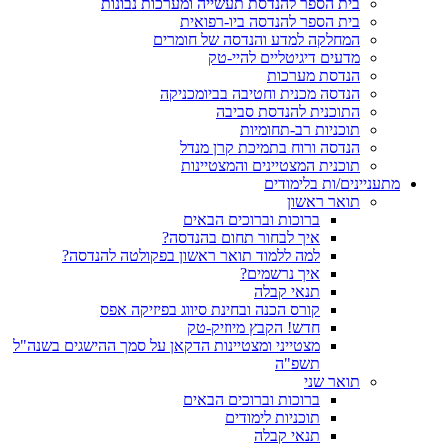
בית הספר להנדסת תעשייה ומערכות נבונות
בית הספר להנדסה ביו-רפואית
המחלקה למדע והנדסה של חומרים
מדעים דיגיטליים להיי-טק
הנדסת מערכות
הנדסה מכנית וחטיבה בביומכניקה
התוכנית להנדסת סביבה
תוכניות רב-תחומיות
הנדסה ורוח בתמיכת קרן מנדל
תוכנית המצטיינים והמצטיינות
מתעניינים/ות בלימודים
תואר ראשון
ברוכות וברוכים הבאים
איך לבחור תחום בהנדסה?
למה ללמוד תואר ראשון בפקולטה להנדסה?
איך נרשמים?
תנאי קבלה
קורס הכנה ובחינת סיווג בפיזיקה אפס
חדש! הקבץ מיוזיק-טק
מצטייני ומצטיינות הדקאן על סמך ההישגים בשנה"ל
תשפ"ה
תואר שני
ברוכות וברוכים הבאים
תוכניות לימודים
תנאי קבלה