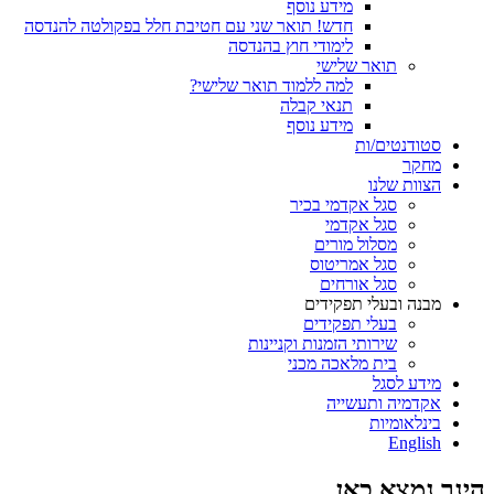
מידע נוסף
חדש! תואר שני עם חטיבת חלל בפקולטה להנדסה
לימודי חוץ בהנדסה
תואר שלישי
למה ללמוד תואר שלישי?
תנאי קבלה
מידע נוסף
סטודנטים/ות
מחקר
הצוות שלנו
סגל אקדמי בכיר
סגל אקדמי
מסלול מורים
סגל אמריטוס
סגל אורחים
מבנה ובעלי תפקידים
בעלי תפקידים
שירותי הזמנות וקניינות
בית מלאכה מכני
מידע לסגל
אקדמיה ותעשייה
בינלאומיות
English
הינך נמצא כאן