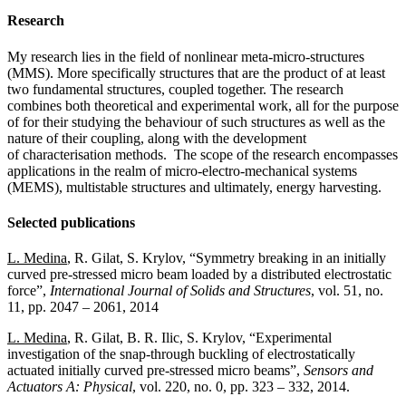
Research
My research lies in the field of nonlinear meta-micro-structures
(MMS). More specifically structures that are the product of at least
two fundamental structures, coupled together. The research
combines both theoretical and experimental work, all for the purpose
of for their studying the behaviour of such structures as well as the
nature of their coupling, along with the development
of characterisation methods. The scope of the research encompasses
applications in the realm of micro-electro-mechanical systems
(MEMS), multistable structures and ultimately, energy harvesting.
Selected publications
L. Medina
, R. Gilat, S. Krylov, “Symmetry breaking in an initially
curved pre-stressed micro beam loaded by a distributed electrostatic
force”,
International Journal of Solids and Structures
, vol. 51, no.
11, pp. 2047 – 2061, 2014
L. Medina
, R. Gilat, B. R. Ilic, S. Krylov, “Experimental
investigation of the snap-through buckling of electrostatically
actuated initially curved pre-stressed micro beams”,
Sensors and
Actuators A: Physical
, vol. 220, no. 0, pp. 323 – 332, 2014.