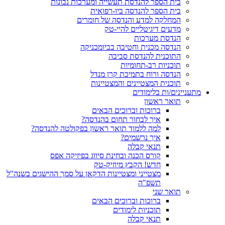
בית הספר להנדסת תעשייה ומערכות נבונות
בית הספר להנדסה ביו-רפואית
המחלקה למדע והנדסה של חומרים
מדעים דיגיטליים להיי-טק
הנדסת מערכות
הנדסה מכנית וחטיבה בביומכניקה
התוכנית להנדסת סביבה
תוכניות רב-תחומיות
הנדסה ורוח בתמיכת קרן מנדל
תוכנית המצטיינים והמצטיינות
מתעניינים/ות בלימודים
תואר ראשון
ברוכות וברוכים הבאים
איך לבחור תחום בהנדסה?
למה ללמוד תואר ראשון בפקולטה להנדסה?
איך נרשמים?
תנאי קבלה
קורס הכנה ובחינת סיווג בפיזיקה אפס
חדש! הקבץ מיוזיק-טק
מצטייני ומצטיינות הדקאן על סמך ההישגים בשנה"ל
תשפ"ה
תואר שני
ברוכות וברוכים הבאים
תוכניות לימודים
תנאי קבלה