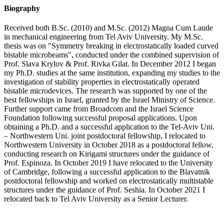
Biography
Received both B.Sc. (2010) and M.Sc. (2012) Magna Cum Laude
in mechanical engineering from Tel Aviv University. My M.Sc.
thesis was on "Symmetry breaking in electrostatically loaded curved
bistable microbeams", conducted under the combined supervision of
Prof. Slava Krylov & Prof. Rivka Gilat. In December 2012 I began
my Ph.D. studies at the same institution, expanding my studies to the
investigation of stability properties in electrostatically operated
bistable microdevices. The research was supported by one of the
best fellowships in Israel, granted by the Israel Ministry of Science.
Further support came from Broadcom and the Israel Science
Foundation following successful proposal applications. Upon
obtaining a Ph.D. and a successful application to the Tel-Aviv Uni.
– Northwestern Uni. joint postdoctoral fellowship, I relocated to
Northwestern University in October 2018 as a postdoctoral fellow,
conducting research on Kirigami structures under the guidance of
Prof. Espinoza. In October 2019 I have relocated to the University
of Cambridge, following a successful application to the Blavatnik
postdoctoral fellowship and worked on electrostatically multistable
structures under the guidance of Prof. Seshia. In October 2021 I
relocated back to Tel Aviv University as a Senior Lecturer.