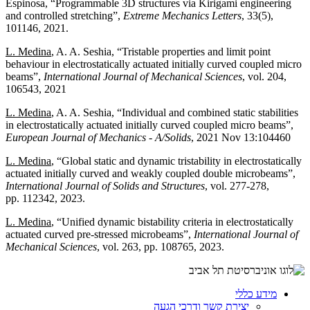
Espinosa, “Programmable 3D structures via Kirigami engineering
and controlled stretching”,
Extreme Mechanics Letters
, 33(5),
101146, 2021.
L. Medina
, A. A. Seshia, “Tristable properties and limit point
behaviour in electrostatically actuated initially curved coupled micro
beams”,
International Journal of Mechanical Sciences
, vol. 204,
106543, 2021
L. Medina
, A. A. Seshia, “Individual and combined static stabilities
in electrostatically actuated initially curved coupled micro beams”,
European Journal of Mechanics - A/Solids
, 2021 Nov 13:104460
L. Medina
, “Global static and dynamic tristability in electrostatically
actuated initially curved and weakly coupled double microbeams”,
International Journal of Solids and Structures
, vol. 277-278,
pp. 112342, 2023.
L. Medina
, “Unified dynamic bistability criteria in electrostatically
actuated curved pre-stressed microbeams”,
International Journal of
Mechanical Sciences
, vol. 263, pp. 108765, 2023.
מידע כללי
יצירת קשר ודרכי הגעה