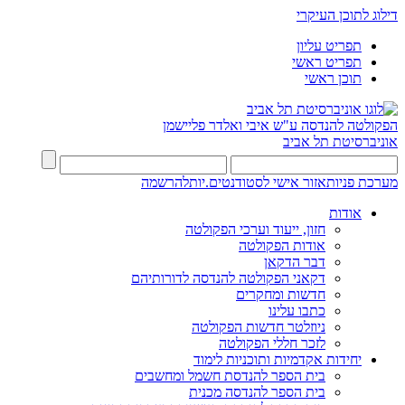
דילוג לתוכן העיקרי
תפריט עליון
תפריט ראשי
תוכן ראשי
הפקולטה להנדסה
ע"ש איבי ואלדר פליישמן
אוניברסיטת תל אביב
מערכת פניות
אזור אישי לסטודנטים.יות
להרשמה
אודות
חזון, ייעוד וערכי הפקולטה
אודות הפקולטה
דבר הדקאן
דקאני הפקולטה להנדסה לדורותיהם
חדשות ומחקרים
כתבו עלינו
ניוזלטר חדשות הפקולטה
לזכר חללי הפקולטה
יחידות אקדמיות ותוכניות לימוד
בית הספר להנדסת חשמל ומחשבים
בית הספר להנדסה מכנית