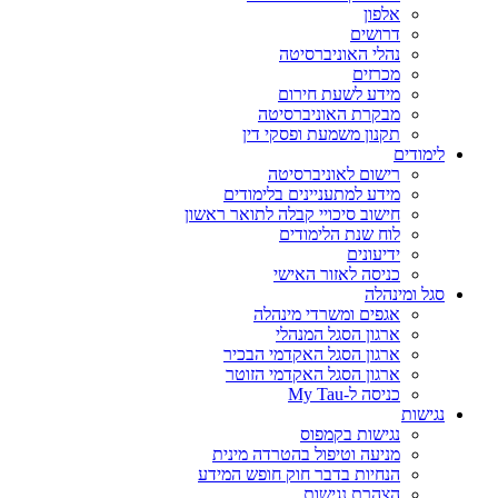
אלפון
דרושים
נהלי האוניברסיטה
מכרזים
מידע לשעת חירום
מבקרת האוניברסיטה
תקנון משמעת ופסקי דין
לימודים
רישום לאוניברסיטה
מידע למתעניינים בלימודים
חישוב סיכויי קבלה לתואר ראשון
לוח שנת הלימודים
ידיעונים
כניסה לאזור האישי
סגל ומינהלה
אגפים ומשרדי מינהלה
ארגון הסגל המנהלי
ארגון הסגל האקדמי הבכיר
ארגון הסגל האקדמי הזוטר
כניסה ל-My Tau
נגישות
נגישות בקמפוס
מניעה וטיפול בהטרדה מינית
הנחיות בדבר חוק חופש המידע
הצהרת נגישות