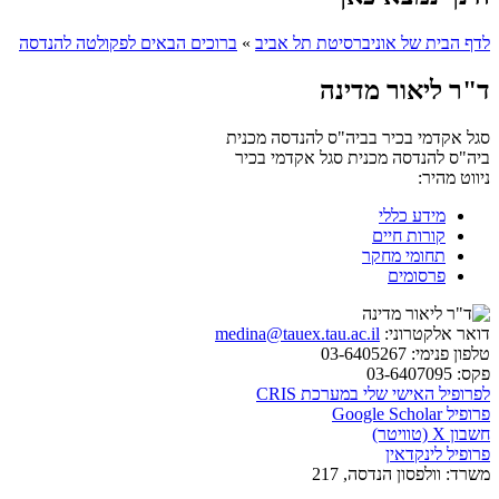
לדף הבית של אוניברסיטת תל אביב
»
ברוכים הבאים לפקולטה להנדסה
ד"ר ליאור מדינה
סגל אקדמי בכיר בביה"ס להנדסה מכנית
ביה"ס להנדסה מכנית
סגל אקדמי בכיר
ניווט מהיר:
מידע כללי
קורות חיים
תחומי מחקר
פרסומים
דואר אלקטרוני:
medina@tauex.tau.ac.il
טלפון פנימי:
03-6405267
פקס:
03-6407095
לפרופיל האישי שלי במערכת CRIS
פרופיל Google Scholar
חשבון X (טוויטר)
פרופיל לינקדאין
משרד:
וולפסון הנדסה, 217