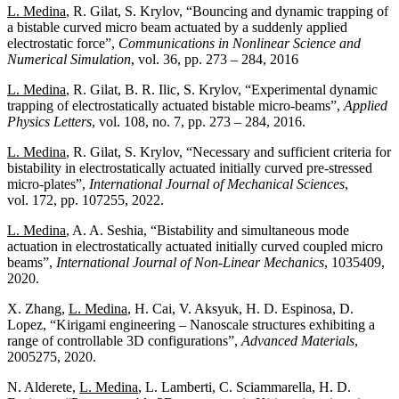
L. Medina
, R. Gilat, S. Krylov, “Bouncing and dynamic trapping of
a bistable curved micro beam actuated by a suddenly applied
electrostatic force”,
Communications in Nonlinear Science and
Numerical Simulation
, vol. 36, pp. 273 – 284, 2016
L. Medina
, R. Gilat, B. R. Ilic, S. Krylov, “Experimental dynamic
trapping of electrostatically actuated bistable micro-beams”,
Applied
Physics Letters
, vol. 108, no. 7, pp. 273 – 284, 2016.
L. Medina
, R. Gilat, S. Krylov, “Necessary and sufficient criteria for
bistability in electrostatically actuated initially curved pre-stressed
micro-plates”,
International Journal of Mechanical Sciences
,
vol. 172, pp. 107255, 2022.
L. Medina
, A. A. Seshia, “Bistability and simultaneous mode
actuation in electrostatically actuated initially curved coupled micro
beams”,
International Journal of Non-Linear Mechanics
, 1035409,
2020.
X. Zhang,
L. Medina
, H. Cai, V. Aksyuk, H. D. Espinosa, D.
Lopez, “Kirigami engineering – Nanoscale structures exhibiting a
range of controllable 3D configurations”,
Advanced Materials
,
2005275, 2020.
N. Alderete,
L. Medina
, L. Lamberti, C. Sciammarella, H. D.