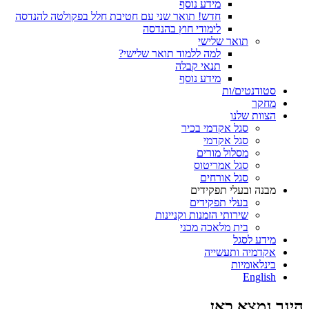
מידע נוסף
חדש! תואר שני עם חטיבת חלל בפקולטה להנדסה
לימודי חוץ בהנדסה
תואר שלישי
למה ללמוד תואר שלישי?
תנאי קבלה
מידע נוסף
סטודנטים/ות
מחקר
הצוות שלנו
סגל אקדמי בכיר
סגל אקדמי
מסלול מורים
סגל אמריטוס
סגל אורחים
מבנה ובעלי תפקידים
בעלי תפקידים
שירותי הזמנות וקניינות
בית מלאכה מכני
מידע לסגל
אקדמיה ותעשייה
בינלאומיות
English
הינך נמצא כאן