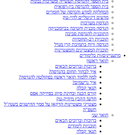
בית הספר להנדסת תעשייה ומערכות נבונות
בית הספר להנדסה ביו-רפואית
המחלקה למדע והנדסה של חומרים
מדעים דיגיטליים להיי-טק
הנדסת מערכות
הנדסה מכנית וחטיבה בביומכניקה
התוכנית להנדסת סביבה
תוכניות רב-תחומיות
הנדסה ורוח בתמיכת קרן מנדל
תוכנית המצטיינים והמצטיינות
מתעניינים/ות בלימודים
תואר ראשון
ברוכות וברוכים הבאים
איך לבחור תחום בהנדסה?
למה ללמוד תואר ראשון בפקולטה להנדסה?
איך נרשמים?
תנאי קבלה
קורס הכנה ובחינת סיווג בפיזיקה אפס
חדש! הקבץ מיוזיק-טק
מצטייני ומצטיינות הדקאן על סמך ההישגים בשנה"ל
תשפ"ה
תואר שני
ברוכות וברוכים הבאים
תוכניות לימודים
תנאי קבלה