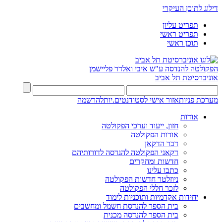
דילוג לתוכן העיקרי
תפריט עליון
תפריט ראשי
תוכן ראשי
הפקולטה להנדסה
ע"ש איבי ואלדר פליישמן
אוניברסיטת תל אביב
מערכת פניות
אזור אישי לסטודנטים.יות
להרשמה
אודות
חזון, ייעוד וערכי הפקולטה
אודות הפקולטה
דבר הדקאן
דקאני הפקולטה להנדסה לדורותיהם
חדשות ומחקרים
כתבו עלינו
ניוזלטר חדשות הפקולטה
לזכר חללי הפקולטה
יחידות אקדמיות ותוכניות לימוד
בית הספר להנדסת חשמל ומחשבים
בית הספר להנדסה מכנית