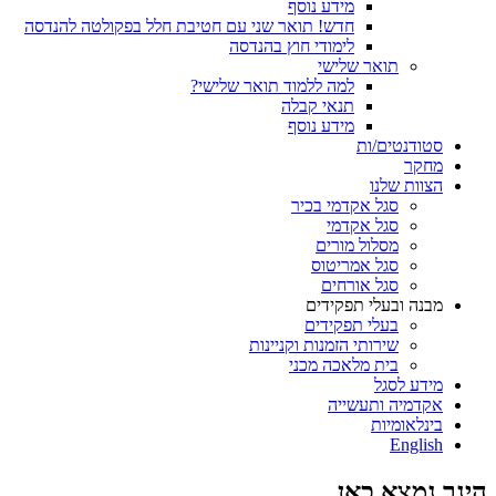
מידע נוסף
חדש! תואר שני עם חטיבת חלל בפקולטה להנדסה
לימודי חוץ בהנדסה
תואר שלישי
למה ללמוד תואר שלישי?
תנאי קבלה
מידע נוסף
סטודנטים/ות
מחקר
הצוות שלנו
סגל אקדמי בכיר
סגל אקדמי
מסלול מורים
סגל אמריטוס
סגל אורחים
מבנה ובעלי תפקידים
בעלי תפקידים
שירותי הזמנות וקניינות
בית מלאכה מכני
מידע לסגל
אקדמיה ותעשייה
בינלאומיות
English
הינך נמצא כאן