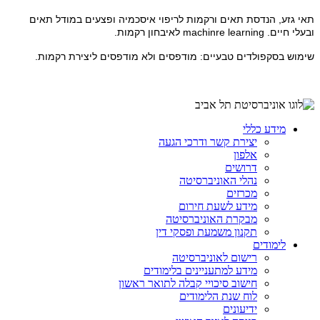
תאי גזע, הנדסת תאים ורקמות לריפוי איסכמיה ופצעים במודל תאים
ובעלי חיים.
machinre learning
לאיבחון רקמות.
שימוש בסקפולדים טבעיים: מודפסים ולא מודפסים ליצירת רקמות.
מידע כללי
יצירת קשר ודרכי הגעה
אלפון
דרושים
נהלי האוניברסיטה
מכרזים
מידע לשעת חירום
מבקרת האוניברסיטה
תקנון משמעת ופסקי דין
לימודים
רישום לאוניברסיטה
מידע למתעניינים בלימודים
חישוב סיכויי קבלה לתואר ראשון
לוח שנת הלימודים
ידיעונים