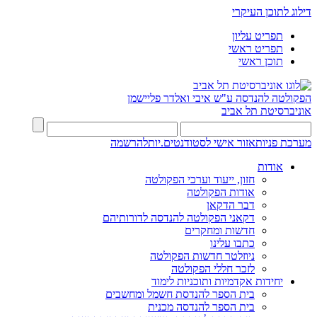
דילוג לתוכן העיקרי
תפריט עליון
תפריט ראשי
תוכן ראשי
הפקולטה להנדסה
ע"ש איבי ואלדר פליישמן
אוניברסיטת תל אביב
מערכת פניות
אזור אישי לסטודנטים.יות
להרשמה
אודות
חזון, ייעוד וערכי הפקולטה
אודות הפקולטה
דבר הדקאן
דקאני הפקולטה להנדסה לדורותיהם
חדשות ומחקרים
כתבו עלינו
ניוזלטר חדשות הפקולטה
לזכר חללי הפקולטה
יחידות אקדמיות ותוכניות לימוד
בית הספר להנדסת חשמל ומחשבים
בית הספר להנדסה מכנית