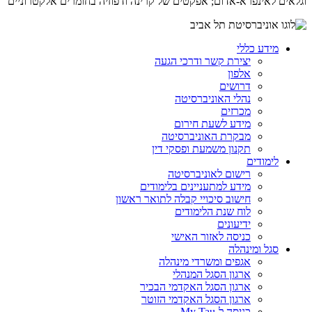
וגלאים לאינפרא-אדום; אפקטים של קרינה ודפוזיה בחומרים אלקטרוניים
מידע כללי
יצירת קשר ודרכי הגעה
אלפון
דרושים
נהלי האוניברסיטה
מכרזים
מידע לשעת חירום
מבקרת האוניברסיטה
תקנון משמעת ופסקי דין
לימודים
רישום לאוניברסיטה
מידע למתעניינים בלימודים
חישוב סיכויי קבלה לתואר ראשון
לוח שנת הלימודים
ידיעונים
כניסה לאזור האישי
סגל ומינהלה
אגפים ומשרדי מינהלה
ארגון הסגל המנהלי
ארגון הסגל האקדמי הבכיר
ארגון הסגל האקדמי הזוטר
כניסה ל-My Tau