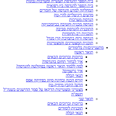
בית הספר להנדסת תעשייה ומערכות נבונות
בית הספר להנדסה ביו-רפואית
המחלקה למדע והנדסה של חומרים
מדעים דיגיטליים להיי-טק
הנדסת מערכות
הנדסה מכנית וחטיבה בביומכניקה
התוכנית להנדסת סביבה
תוכניות רב-תחומיות
הנדסה ורוח בתמיכת קרן מנדל
תוכנית המצטיינים והמצטיינות
מתעניינים/ות בלימודים
תואר ראשון
ברוכות וברוכים הבאים
איך לבחור תחום בהנדסה?
למה ללמוד תואר ראשון בפקולטה להנדסה?
איך נרשמים?
תנאי קבלה
קורס הכנה ובחינת סיווג בפיזיקה אפס
חדש! הקבץ מיוזיק-טק
מצטייני ומצטיינות הדקאן על סמך ההישגים בשנה"ל
תשפ"ה
תואר שני
ברוכות וברוכים הבאים
תוכניות לימודים
תנאי קבלה