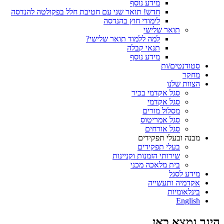
מידע נוסף
חדש! תואר שני עם חטיבת חלל בפקולטה להנדסה
לימודי חוץ בהנדסה
תואר שלישי
למה ללמוד תואר שלישי?
תנאי קבלה
מידע נוסף
סטודנטים/ות
מחקר
הצוות שלנו
סגל אקדמי בכיר
סגל אקדמי
מסלול מורים
סגל אמריטוס
סגל אורחים
מבנה ובעלי תפקידים
בעלי תפקידים
שירותי הזמנות וקניינות
בית מלאכה מכני
מידע לסגל
אקדמיה ותעשייה
בינלאומיות
English
הינך נמצא כאן