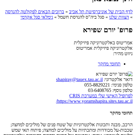
לדף הבית של אוניברסיטת תל אביב
»
ברוכים הבאים לפקולטה להנדסה
»
הצוות שלנו
»
סגל ביה"ס להנדסת חשמל
»
גימלאי סגל אקדמי
פרופ' יורם שפירא
אמריטוס באלקטרוניקה פיזיקלית
אלקטרוניקה פיזיקלית
אמריטוס
ניווט מהיר:
תחומי מחקר
דואר אלקטרוני:
shapiray@tauex.tau.ac.il
טלפון פנימי:
055-8829221
טלפון נוסף:
03-6408765
לפרופיל האישי שלי במערכת CRIS
https://www.yoramshapira.sites.tau.ac.il/
תחומי מחקר
הרכב, מבנה ותכונות אלקטרוניות של שטח פנים של מוליכים למחצה;
שכבות-על מבודדות ומתכתיות על מוליכים למחצה; פיתוח תאי שמש