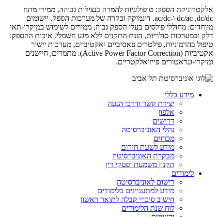
אלקטרוניקת הספק: טופולוגיות להמרה בנצילות גבוהה, ממירי מתח
dc/dc
,
dc/ac
ו‑
ac/dc
. דינמיקה ובקרה של מערכות הספק. יישומים
מיוחדים: מחוללי פולסים בעלי הספק גבוה, ממירים לשימוש במיקרו-תאי
דלק ובמערכות סולריות, הזנת התקנים ללא מגע חשמלי. איכות ההספק:
טיפול בהרמוניות, פילטרים פאסיביים ואקטיביים, מערכות יישור
אקטיביות (Active Power Factor Correction
(
. מתמרים, חיישנים
ומיקרו-גנראטורים פייזואלקטריים.
מידע כללי
יצירת קשר ודרכי הגעה
אלפון
דרושים
נהלי האוניברסיטה
מכרזים
מידע לשעת חירום
מבקרת האוניברסיטה
תקנון משמעת ופסקי דין
לימודים
רישום לאוניברסיטה
מידע למתעניינים בלימודים
חישוב סיכויי קבלה לתואר ראשון
לוח שנת הלימודים
ידיעונים