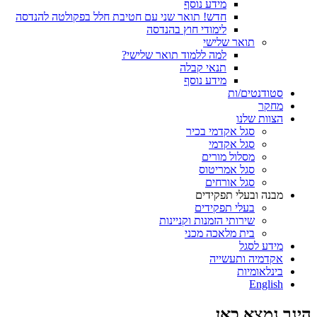
מידע נוסף
חדש! תואר שני עם חטיבת חלל בפקולטה להנדסה
לימודי חוץ בהנדסה
תואר שלישי
למה ללמוד תואר שלישי?
תנאי קבלה
מידע נוסף
סטודנטים/ות
מחקר
הצוות שלנו
סגל אקדמי בכיר
סגל אקדמי
מסלול מורים
סגל אמריטוס
סגל אורחים
מבנה ובעלי תפקידים
בעלי תפקידים
שירותי הזמנות וקניינות
בית מלאכה מכני
מידע לסגל
אקדמיה ותעשייה
בינלאומיות
English
הינך נמצא כאן