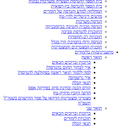
בית הספר להנדסת תעשייה ומערכות נבונות
בית הספר להנדסה ביו-רפואית
המחלקה למדע והנדסה של חומרים
מדעים דיגיטליים להיי-טק
הנדסת מערכות
הנדסה מכנית וחטיבה בביומכניקה
התוכנית להנדסת סביבה
תוכניות רב-תחומיות
הנדסה ורוח בתמיכת קרן מנדל
תוכנית המצטיינים והמצטיינות
מתעניינים/ות בלימודים
תואר ראשון
ברוכות וברוכים הבאים
איך לבחור תחום בהנדסה?
למה ללמוד תואר ראשון בפקולטה להנדסה?
איך נרשמים?
תנאי קבלה
קורס הכנה ובחינת סיווג בפיזיקה אפס
חדש! הקבץ מיוזיק-טק
מצטייני ומצטיינות הדקאן על סמך ההישגים בשנה"ל
תשפ"ה
תואר שני
ברוכות וברוכים הבאים
תוכניות לימודים
תנאי קבלה