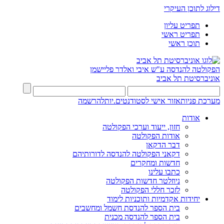
דילוג לתוכן העיקרי
תפריט עליון
תפריט ראשי
תוכן ראשי
הפקולטה להנדסה
ע"ש איבי ואלדר פליישמן
אוניברסיטת תל אביב
מערכת פניות
אזור אישי לסטודנטים.יות
להרשמה
אודות
חזון, ייעוד וערכי הפקולטה
אודות הפקולטה
דבר הדקאן
דקאני הפקולטה להנדסה לדורותיהם
חדשות ומחקרים
כתבו עלינו
ניוזלטר חדשות הפקולטה
לזכר חללי הפקולטה
יחידות אקדמיות ותוכניות לימוד
בית הספר להנדסת חשמל ומחשבים
בית הספר להנדסה מכנית