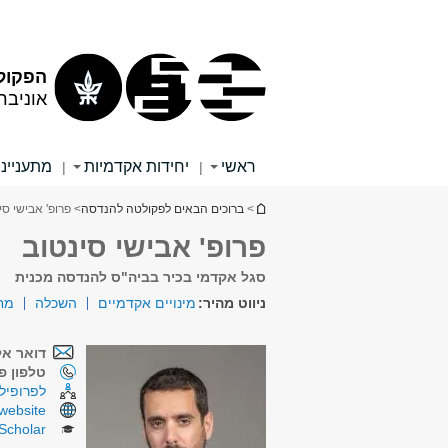
תוכן
תפריט
עליון
ראשי
הפקול
אוניבר
ראשי
יחידות אקדמיות
מתענייני
|
|
הינך נמצא כאן
>
ברוכים הבאים לפקולטה להנדסה
> פרופ' אבישי סי
פרופ' אבישי סינטוב
סגל אקדמי בכיר בביה"ס להנדסה מכנית
ניווט מהיר:
מינויים אקדמיים
השכלה
מח
דואר אל
טלפון פנ
לפרופיל 
website
Scholar