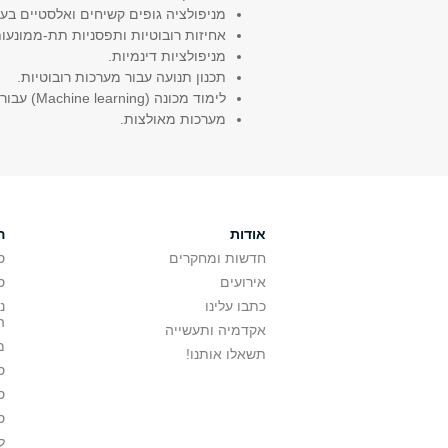
מניפולציה גופים קשיחים ואלסטיים בעזר
אחיזות רובוטיות ותפסניות תת-ממונעו
מניפולציות דינמיות.
תכנון תנועה עבור מערכות רובוטיות.
לימוד מכונה (Machine learning) עבור רובוטים.
מערכות מאולצות.
אודות
ה
חדשות ומחקרים
ס
אירועים
ס
כתבו עלינו
נ
ה
אקדמיה ותעשייה
מ
תשאלו אותנו!
ס
ס
ס
ל