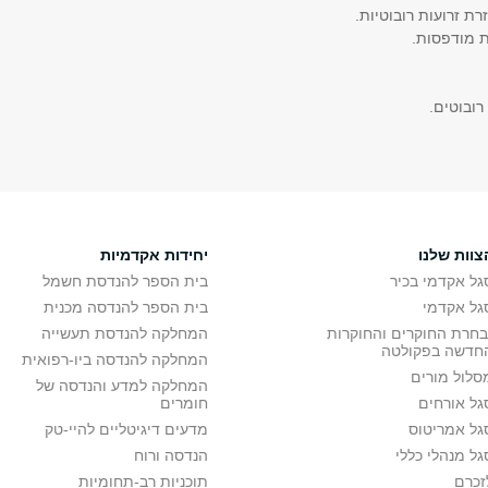
ת זרועות רובוטיות.
ת מודפסות.
צוות שלנו
יחידות אקדמיות
גל אקדמי בכיר
בית הספר להנדסת חשמל
גל אקדמי
בית הספר להנדסה מכנית
בחרת החוקרים והחוקרות
המחלקה להנדסת תעשייה
חדשה בפקולטה
המחלקה להנדסה ביו-רפואית
סלול מורים
המחלקה למדע והנדסה של
גל אורחים
חומרים
גל אמריטוס
מדעים דיגיטליים להיי-טק
גל מנהלי כללי
הנדסה ורוח
זכרם
תוכניות רב-תחומיות