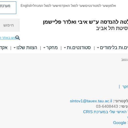
מערכת פ
אלפון
שער לסטודנטים
שער לסגל האקדמי
שער לסגל המנהלי
English
חיפוש
טה להנדסה
ע"ש איבי ואלדר פליישמן
סיטת תל אביב
חיפוש באתר ז
ם.ות בלימודים
סטודנטים.ות
מחקר
הצוות שלנו
אקדמ
|
|
|
|
נטוב
קר
קטרוני:
sintov1@tauex.tau.ac.il
ימי:
03-6408443
האישי שלי במערכת CRIS
Google 