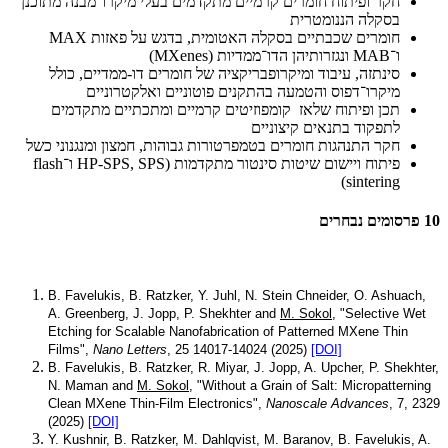
חקר ופיתוח חומרים קרמיים מתקדמים בעלי מיקרו־מבנה מתוכנן
בסקלה הננומטרית
חומרים שכבתיים בסקלה האטומית, בדגש על פאזות MAX
ו־MAB ונגזרותיהן הדו־ממדיות (MXenes)
סינתזה, עיבוד ומיקרופבריקציה של חומרים דו-ממדיים, כולל
מיקרו־דפוס והטמעה בהתקנים פוטוניים ואלקטרוניים
תכן ופיתוח שלאז קומפוזיטים קרמיים ומתכתיים מתקדמים
לתפקוד בתנאים קיצוניים
חקר התנהגות חומרים בטמפרטורות גבוהות, חמצון ומנגנוני כשל
פיתוח ויישום שיטות סינטור מתקדמות (HP-SPS, SPS ו־flash
sintering)
10 פרסומים נבחרים
B. Favelukis, B. Ratzker, Y. Juhl, N. Stein Chneider, O. Ashuach,
A. Greenberg, J. Jopp, P. Shekhter and
M. Sokol
, "Selective Wet
Etching for Scalable Nanofabrication of Patterned MXene Thin
Films",
Nano Letters
, 25 14017-14024 (2025)
[DOI]
B. Favelukis, B. Ratzker, R. Miyar, J. Jopp, A. Upcher, P. Shekhter,
N. Maman and
M. Sokol
, "Without a Grain of Salt: Micropatterning
Clean MXene Thin-Film Electronics",
Nanoscale Advances
, 7, 2329
(2025)
[DOI]
Y. Kushnir, B. Ratzker, M. Dahlqvist, M. Baranov, B. Favelukis, A.