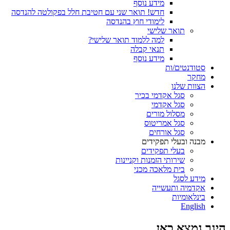
מידע נוסף
חדש! תואר שני עם חטיבת חלל בפקולטה להנדסה
לימודי חוץ בהנדסה
תואר שלישי
למה ללמוד תואר שלישי?
תנאי קבלה
מידע נוסף
סטודנטים/ות
מחקר
הצוות שלנו
סגל אקדמי בכיר
סגל אקדמי
מסלול מורים
סגל אמריטוס
סגל אורחים
מבנה ובעלי תפקידים
בעלי תפקידים
שירותי הזמנות וקניינות
בית מלאכה מכני
מידע לסגל
אקדמיה ותעשייה
בינלאומיות
English
הינך נמצא כאן