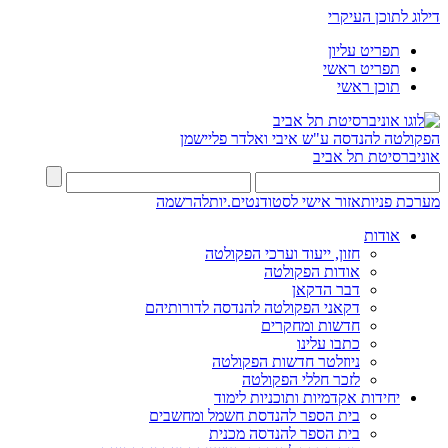
דילוג לתוכן העיקרי
תפריט עליון
תפריט ראשי
תוכן ראשי
הפקולטה להנדסה
ע"ש איבי ואלדר פליישמן
אוניברסיטת תל אביב
מערכת פניות
אזור אישי לסטודנטים.יות
להרשמה
אודות
חזון, ייעוד וערכי הפקולטה
אודות הפקולטה
דבר הדקאן
דקאני הפקולטה להנדסה לדורותיהם
חדשות ומחקרים
כתבו עלינו
ניוזלטר חדשות הפקולטה
לזכר חללי הפקולטה
יחידות אקדמיות ותוכניות לימוד
בית הספר להנדסת חשמל ומחשבים
בית הספר להנדסה מכנית