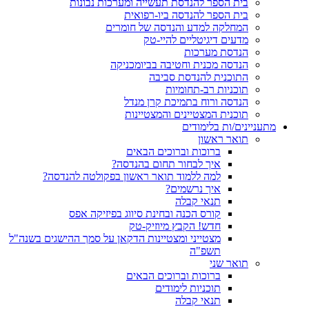
בית הספר להנדסת תעשייה ומערכות נבונות
בית הספר להנדסה ביו-רפואית
המחלקה למדע והנדסה של חומרים
מדעים דיגיטליים להיי-טק
הנדסת מערכות
הנדסה מכנית וחטיבה בביומכניקה
התוכנית להנדסת סביבה
תוכניות רב-תחומיות
הנדסה ורוח בתמיכת קרן מנדל
תוכנית המצטיינים והמצטיינות
מתעניינים/ות בלימודים
תואר ראשון
ברוכות וברוכים הבאים
איך לבחור תחום בהנדסה?
למה ללמוד תואר ראשון בפקולטה להנדסה?
איך נרשמים?
תנאי קבלה
קורס הכנה ובחינת סיווג בפיזיקה אפס
חדש! הקבץ מיוזיק-טק
מצטייני ומצטיינות הדקאן על סמך ההישגים בשנה"ל
תשפ"ה
תואר שני
ברוכות וברוכים הבאים
תוכניות לימודים
תנאי קבלה