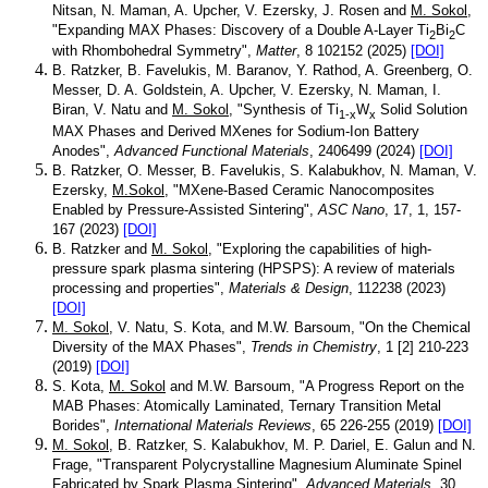
Nitsan, N. Maman, A. Upcher, V. Ezersky, J. Rosen and
M. Sokol
,
"Expanding MAX Phases: Discovery of a Double A-Layer Ti
Bi
C
2
2
with Rhombohedral Symmetry",
Matter
, 8 102152 (2025)
[DOI]
B. Ratzker, B. Favelukis, M. Baranov, Y. Rathod, A. Greenberg, O.
Messer, D. A. Goldstein, A. Upcher, V. Ezersky, N. Maman, I.
Biran, V. Natu and
M. Sokol
, "Synthesis of Ti
W
Solid Solution
1-x
x
MAX Phases and Derived MXenes for Sodium-Ion Battery
Anodes",
Advanced Functional Materials
, 2406499 (2024)
[DOI]
B. Ratzker, O. Messer, B. Favelukis, S. Kalabukhov, N. Maman, V.
Ezersky,
M.Sokol
, "MXene-Based Ceramic Nanocomposites
Enabled by Pressure-Assisted Sintering",
ASC Nano
, 17, 1, 157-
167 (2023)
[DOI]
B. Ratzker and
M. Sokol
, "Exploring the capabilities of high-
pressure spark plasma sintering (HPSPS): A review of materials
processing and properties",
Materials & Design
,
112238 (2023)
[DOI]
M. Sokol
, V. Natu, S. Kota, and M.W. Barsoum, "On the Chemical
Diversity of the MAX Phases",
Trends in Chemistry
, 1 [2] 210-223
(2019)
[DOI]
S. Kota,
M. Sokol
and M.W. Barsoum, "A Progress Report on the
MAB Phases: Atomically Laminated, Ternary Transition Metal
Borides",
International Materials Reviews
, 65 226-255 (2019)
[DOI]
M. Sokol
, B. Ratzker, S. Kalabukhov, M. P. Dariel, E. Galun and N.
Frage, "Transparent Polycrystalline Magnesium Aluminate Spinel
Fabricated by Spark Plasma Sintering",
Advanced Materials
, 30