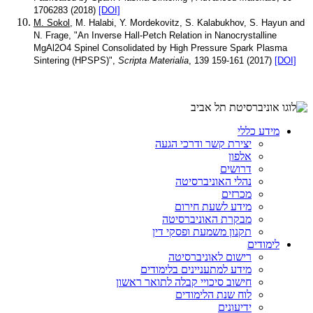
1706283 (2018)
[DOI]
M. Sokol
, M. Halabi, Y. Mordekovitz, S. Kalabukhov, S. Hayun and
N. Frage, "An Inverse Hall-Petch Relation in Nanocrystalline
MgAl2O4 Spinel Consolidated by High Pressure Spark Plasma
Sintering (HPSPS)",
Scripta Materialia
, 139 159-161 (2017)
[DOI]
מידע כללי
יצירת קשר ודרכי הגעה
אלפון
דרושים
נהלי האוניברסיטה
מכרזים
מידע לשעת חירום
מבקרת האוניברסיטה
תקנון משמעת ופסקי דין
לימודים
רישום לאוניברסיטה
מידע למתעניינים בלימודים
חישוב סיכויי קבלה לתואר ראשון
לוח שנת הלימודים
ידיעונים