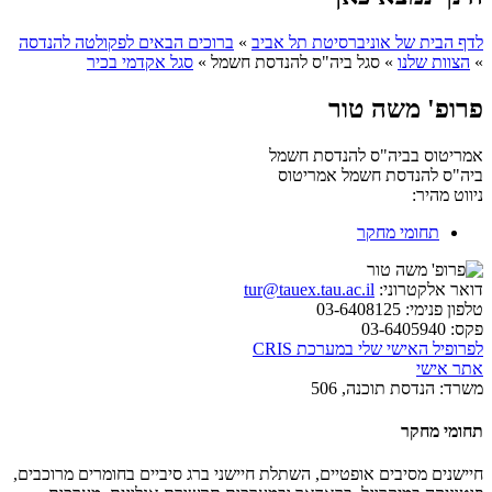
לדף הבית של אוניברסיטת תל אביב
»
ברוכים הבאים לפקולטה להנדסה
»
הצוות שלנו
»
סגל ביה"ס להנדסת חשמל
»
סגל אקדמי בכיר
פרופ' משה טור
אמריטוס בביה"ס להנדסת חשמל
ביה"ס להנדסת חשמל
אמריטוס
ניווט מהיר:
תחומי מחקר
דואר אלקטרוני:
tur@tauex.tau.ac.il
טלפון פנימי:
03-6408125
פקס:
03-6405940
לפרופיל האישי שלי במערכת CRIS
אתר אישי
משרד:
הנדסת תוכנה, 506
תחומי מחקר
חיישנים מסיבים אופטיים, השתלת חיישני ברג סיביים בחומרים מרוכבים,