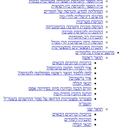
בית הספר להנדסת תעשייה ומערכות נבונות
בית הספר להנדסה ביו-רפואית
המחלקה למדע והנדסה של חומרים
מדעים דיגיטליים להיי-טק
הנדסת מערכות
הנדסה מכנית וחטיבה בביומכניקה
התוכנית להנדסת סביבה
תוכניות רב-תחומיות
הנדסה ורוח בתמיכת קרן מנדל
תוכנית המצטיינים והמצטיינות
מתעניינים/ות בלימודים
תואר ראשון
ברוכות וברוכים הבאים
איך לבחור תחום בהנדסה?
למה ללמוד תואר ראשון בפקולטה להנדסה?
איך נרשמים?
תנאי קבלה
קורס הכנה ובחינת סיווג בפיזיקה אפס
חדש! הקבץ מיוזיק-טק
מצטייני ומצטיינות הדקאן על סמך ההישגים בשנה"ל
תשפ"ה
תואר שני
ברוכות וברוכים הבאים
תוכניות לימודים
תנאי קבלה