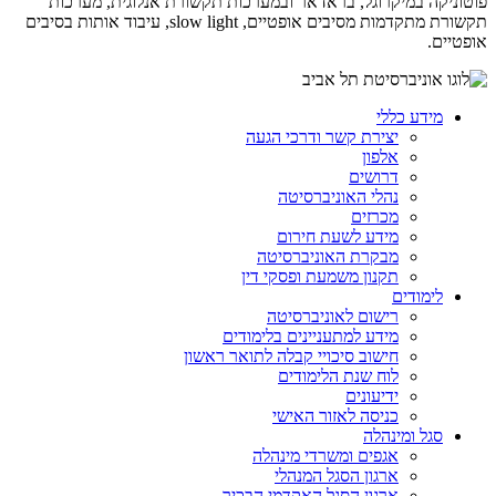
פוטוניקה במיקרוגל, בראדאר ובמערכות תקשורת אנלוגית, מערכות
תקשורת מתקדמות מסיבים אופטיים,
slow light
, עיבוד אותות בסיבים
אופטיים.
מידע כללי
יצירת קשר ודרכי הגעה
אלפון
דרושים
נהלי האוניברסיטה
מכרזים
מידע לשעת חירום
מבקרת האוניברסיטה
תקנון משמעת ופסקי דין
לימודים
רישום לאוניברסיטה
מידע למתעניינים בלימודים
חישוב סיכויי קבלה לתואר ראשון
לוח שנת הלימודים
ידיעונים
כניסה לאזור האישי
סגל ומינהלה
אגפים ומשרדי מינהלה
ארגון הסגל המנהלי
ארגון הסגל האקדמי הבכיר