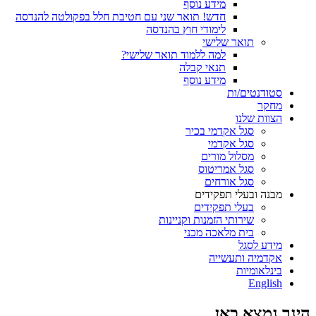
מידע נוסף
חדש! תואר שני עם חטיבת חלל בפקולטה להנדסה
לימודי חוץ בהנדסה
תואר שלישי
למה ללמוד תואר שלישי?
תנאי קבלה
מידע נוסף
סטודנטים/ות
מחקר
הצוות שלנו
סגל אקדמי בכיר
סגל אקדמי
מסלול מורים
סגל אמריטוס
סגל אורחים
מבנה ובעלי תפקידים
בעלי תפקידים
שירותי הזמנות וקניינות
בית מלאכה מכני
מידע לסגל
אקדמיה ותעשייה
בינלאומיות
English
הינך נמצא כאן