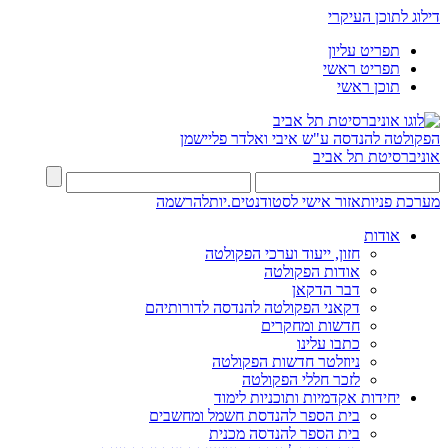
דילוג לתוכן העיקרי
תפריט עליון
תפריט ראשי
תוכן ראשי
הפקולטה להנדסה
ע"ש איבי ואלדר פליישמן
אוניברסיטת תל אביב
מערכת פניות
אזור אישי לסטודנטים.יות
להרשמה
אודות
חזון, ייעוד וערכי הפקולטה
אודות הפקולטה
דבר הדקאן
דקאני הפקולטה להנדסה לדורותיהם
חדשות ומחקרים
כתבו עלינו
ניוזלטר חדשות הפקולטה
לזכר חללי הפקולטה
יחידות אקדמיות ותוכניות לימוד
בית הספר להנדסת חשמל ומחשבים
בית הספר להנדסה מכנית