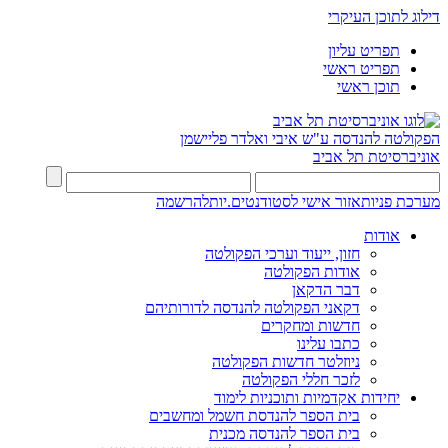
דילוג לתוכן העיקרי
תפריט עליון
תפריט ראשי
תוכן ראשי
הפקולטה להנדסה
ע"ש איבי ואלדר פליישמן
אוניברסיטת תל אביב
מערכת פניות
אזור אישי לסטודנטים.יות
להרשמה
אודות
חזון, ייעוד וערכי הפקולטה
אודות הפקולטה
דבר הדקאן
דקאני הפקולטה להנדסה לדורותיהם
חדשות ומחקרים
כתבו עלינו
ניוזלטר חדשות הפקולטה
לזכר חללי הפקולטה
יחידות אקדמיות ותוכניות לימוד
בית הספר להנדסת חשמל ומחשבים
בית הספר להנדסה מכנית