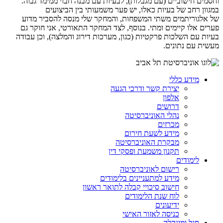
וחסמים חישוביים (עם מגבלות), לבעיות עם מבנה חבוי ממימד גבוה.
במגוון רחב של בעיות כאלו, יש פער משמעותי בין הביצועים
של אלגוריתמים משתי המשפחות, והמחקר שלי מנסה להסביר מדוע
פערים אלו קיימים ומתי. בנוסף, לצד המחקר התאורטי, אני חוקר גם
בעיות עם השלכות פרקטיות (כגון, מערכות דירוג והמלצה), וכן עבודה
מעשית עם נתונים.
מידע כללי
יצירת קשר ודרכי הגעה
אלפון
דרושים
נהלי האוניברסיטה
מכרזים
מידע לשעת חירום
מבקרת האוניברסיטה
תקנון משמעת ופסקי דין
לימודים
רישום לאוניברסיטה
מידע למתעניינים בלימודים
חישוב סיכויי קבלה לתואר ראשון
לוח שנת הלימודים
ידיעונים
כניסה לאזור האישי
סגל ומינהלה