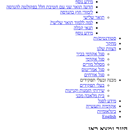
מידע נוסף
חדש! תואר שני עם חטיבת חלל בפקולטה להנדסה
לימודי חוץ בהנדסה
תואר שלישי
למה ללמוד תואר שלישי?
תנאי קבלה
מידע נוסף
סטודנטים/ות
מחקר
הצוות שלנו
סגל אקדמי בכיר
סגל אקדמי
מסלול מורים
סגל אמריטוס
סגל אורחים
מבנה ובעלי תפקידים
בעלי תפקידים
שירותי הזמנות וקניינות
בית מלאכה מכני
מידע לסגל
אקדמיה ותעשייה
בינלאומיות
English
הינך נמצא כאן