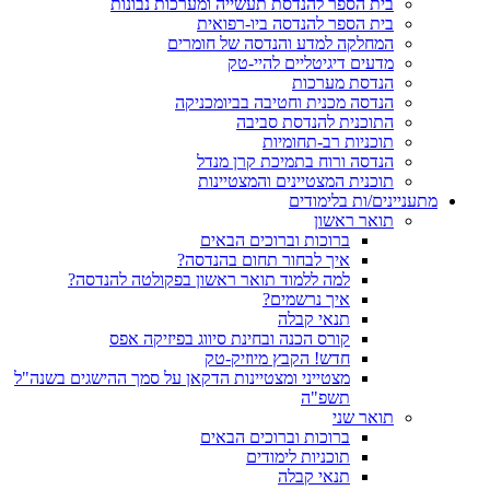
בית הספר להנדסת תעשייה ומערכות נבונות
בית הספר להנדסה ביו-רפואית
המחלקה למדע והנדסה של חומרים
מדעים דיגיטליים להיי-טק
הנדסת מערכות
הנדסה מכנית וחטיבה בביומכניקה
התוכנית להנדסת סביבה
תוכניות רב-תחומיות
הנדסה ורוח בתמיכת קרן מנדל
תוכנית המצטיינים והמצטיינות
מתעניינים/ות בלימודים
תואר ראשון
ברוכות וברוכים הבאים
איך לבחור תחום בהנדסה?
למה ללמוד תואר ראשון בפקולטה להנדסה?
איך נרשמים?
תנאי קבלה
קורס הכנה ובחינת סיווג בפיזיקה אפס
חדש! הקבץ מיוזיק-טק
מצטייני ומצטיינות הדקאן על סמך ההישגים בשנה"ל
תשפ"ה
תואר שני
ברוכות וברוכים הבאים
תוכניות לימודים
תנאי קבלה