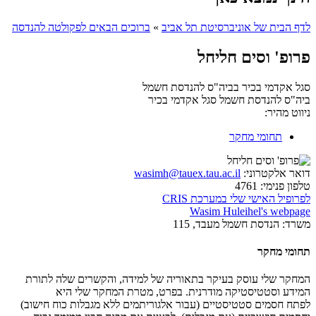
לדף הבית של אוניברסיטת תל אביב
»
ברוכים הבאים לפקולטה להנדסה
פרופ' וסים חליחל
סגל אקדמי בכיר בביה"ס להנדסת חשמל
ביה"ס להנדסת חשמל
סגל אקדמי בכיר
ניווט מהיר:
תחומי מחקר
דואר אלקטרוני:
wasimh@tauex.tau.ac.il
טלפון פנימי:
4761
לפרופיל האישי שלי במערכת CRIS
Wasim Huleihel's webpage
משרד:
הנדסת חשמל מעבד, 115
תחומי מחקר
המחקר שלי עוסק בעיקר בתאוריה של למידה, והקשרים שלה לתורת
המידע וסטטיסטיקה מודרנית. בפרט, מטרת המחקר שלי היא
לפתח חסמים סטטיסטיים (עבור אלגוריתמים ללא מגבלות כוח חישוב)