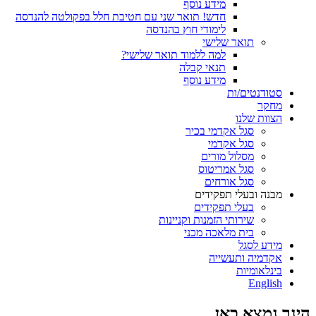
מידע נוסף
חדש! תואר שני עם חטיבת חלל בפקולטה להנדסה
לימודי חוץ בהנדסה
תואר שלישי
למה ללמוד תואר שלישי?
תנאי קבלה
מידע נוסף
סטודנטים/ות
מחקר
הצוות שלנו
סגל אקדמי בכיר
סגל אקדמי
מסלול מורים
סגל אמריטוס
סגל אורחים
מבנה ובעלי תפקידים
בעלי תפקידים
שירותי הזמנות וקניינות
בית מלאכה מכני
מידע לסגל
אקדמיה ותעשייה
בינלאומיות
English
הינך נמצא כאן