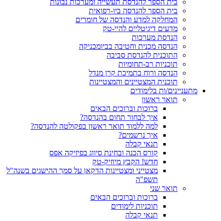
בית הספר להנדסת תעשייה ומערכות נבונות
בית הספר להנדסה ביו-רפואית
המחלקה למדע והנדסה של חומרים
מדעים דיגיטליים להיי-טק
הנדסת מערכות
הנדסה מכנית וחטיבה בביומכניקה
התוכנית להנדסת סביבה
תוכניות רב-תחומיות
הנדסה ורוח בתמיכת קרן מנדל
תוכנית המצטיינים והמצטיינות
מתעניינים/ות בלימודים
תואר ראשון
ברוכות וברוכים הבאים
איך לבחור תחום בהנדסה?
למה ללמוד תואר ראשון בפקולטה להנדסה?
איך נרשמים?
תנאי קבלה
קורס הכנה ובחינת סיווג בפיזיקה אפס
חדש! הקבץ מיוזיק-טק
מצטייני ומצטיינות הדקאן על סמך ההישגים בשנה"ל
תשפ"ה
תואר שני
ברוכות וברוכים הבאים
תוכניות לימודים
תנאי קבלה