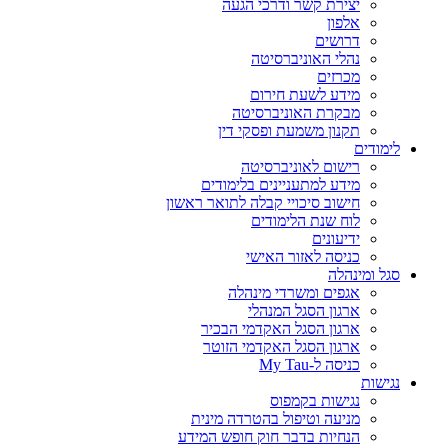
יצירת קשר ודרכי הגעה
אלפון
דרושים
נהלי האוניברסיטה
מכרזים
מידע לשעת חירום
מבקרת האוניברסיטה
תקנון משמעת ופסקי דין
לימודים
רישום לאוניברסיטה
מידע למתעניינים בלימודים
חישוב סיכויי קבלה לתואר ראשון
לוח שנת הלימודים
ידיעונים
כניסה לאזור האישי
סגל ומינהלה
אגפים ומשרדי מינהלה
ארגון הסגל המנהלי
ארגון הסגל האקדמי הבכיר
ארגון הסגל האקדמי הזוטר
כניסה ל-My Tau
נגישות
נגישות בקמפוס
מניעה וטיפול בהטרדה מינית
הנחיות בדבר חוק חופש המידע