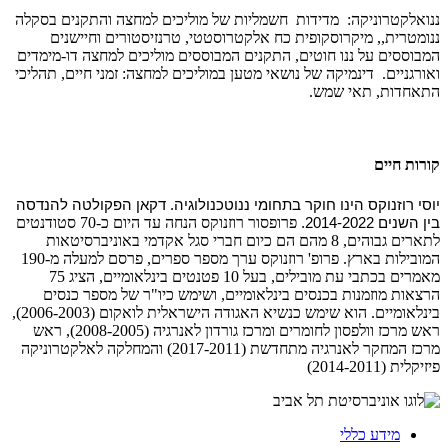
ננואלקטרוניקה: מדידות חשמליות של מוליכים למחצה והתקנים בסקלה
ננומטרית,, מיקרוסקופית כח אלקטרוסטטי, טרנזיסטורים וחיישנים
המבוססים על ננו חוטים, התקנים המבוססים מוליכים למחצה דו-מימדים
ואורגניים. דינמיקה של נושאי מטען במוליכים למחצה: זמני חיים, תהליכי
התאחדות, תאי שמש.
קורות חיים
יוסי רוזנוקס הינו חוקר בתחומי ננוטכנולוגיה. דקאן הפקולטה להנדסה
פרופסור רוזנוקס הנחה עד היום כ-70 סטודנטים
בין השנים 2014-2022.
לתארים גבוהים, 8 מהם הם כיום חברי סגל אקדמי באוניברסיטאות
המובילות בארץ. פרופ' רוזנוקס ערך מספר ספרים, פרסם למעלה מ-190
מאמרים בכתבי עת מובילים, בעל 10 פטנטים בינלאומיים, הציג 75
הרצאות מוזמנות בכנסים בינלאומיים, ושימש כיו"ר של מספר כנסים
בינלאומיים. הוא שימש כנשיא האגודה הישראלית לואקום (2006-2003),
ראש מרכז וולפסון לחומרים ומרכז גורדון לאנרגיה (2008-2005), ראש
מרכז המחקר לאנרגיה מתחדשת (2017-2011) והמחלקה לאלקטרוניקה
פיזיקלית (2014-2011)
מידע כללי