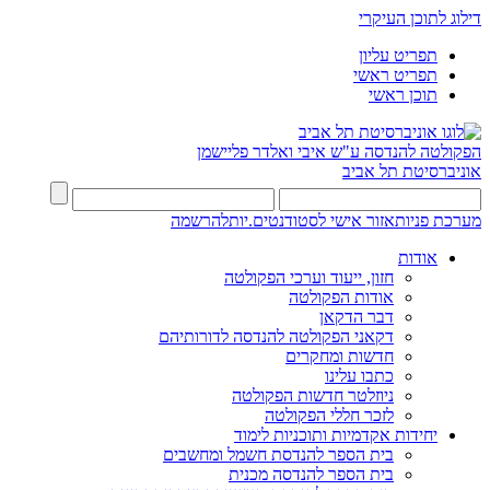
דילוג לתוכן העיקרי
תפריט עליון
תפריט ראשי
תוכן ראשי
הפקולטה להנדסה
ע"ש איבי ואלדר פליישמן
אוניברסיטת תל אביב
מערכת פניות
אזור אישי לסטודנטים.יות
להרשמה
אודות
חזון, ייעוד וערכי הפקולטה
אודות הפקולטה
דבר הדקאן
דקאני הפקולטה להנדסה לדורותיהם
חדשות ומחקרים
כתבו עלינו
ניוזלטר חדשות הפקולטה
לזכר חללי הפקולטה
יחידות אקדמיות ותוכניות לימוד
בית הספר להנדסת חשמל ומחשבים
בית הספר להנדסה מכנית