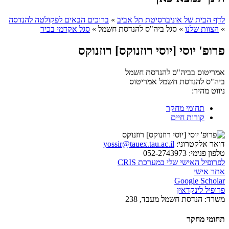
לדף הבית של אוניברסיטת תל אביב
»
ברוכים הבאים לפקולטה להנדסה
»
הצוות שלנו
»
סגל ביה"ס להנדסת חשמל
»
סגל אקדמי בכיר
פרופ' יוסי [יוסי רוזנוקס] רוזנוקס
אמריטוס בביה"ס להנדסת חשמל
ביה"ס להנדסת חשמל
אמריטוס
ניווט מהיר:
תחומי מחקר
קורות חיים
דואר אלקטרוני:
yossir@tauex.tau.ac.il
טלפון פנימי:
052-2743973
לפרופיל האישי שלי במערכת CRIS
אתר אישי
Google Scholar
פרופיל לינקדאין
משרד:
הנדסת חשמל מעבד, 238
תחומי מחקר