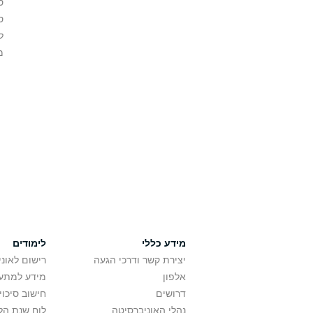
ס
ס
ל
מ
מידע כללי
לימודים
יצירת קשר ודרכי הגעה
רישום לאונ
אלפון
מידע למתענ
דרושים
חישוב סיכוי
נהלי האוניברסיטה
לוח שנת הל