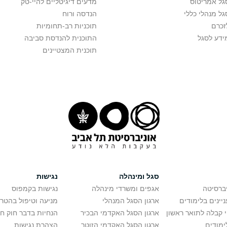
גל אמריטוס
מדעים דיגיטליים להיי-טק
גל מנהלי כללי
הנדסה ורוח
זכרם
תוכניות רב-תחומיות
ידע לסגל
התוכנית להנדסת סביבה
תוכנית המצטיינים
סגל ומינהלה
נגישות
יברסיטה
אגפים ומשרדי מינהלה
נגישות בקמפוס
יינים בלימודים
ארגון הסגל המנהלי
מניעה וטיפול בהטר
י קבלה לתואר ראשון
ארגון הסגל האקדמי הבכיר
הנחיות בדבר חוק ח
ימודים
ארגון הסגל האקדמי הזוטר
הצהרת נגישות