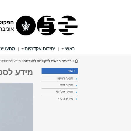
תוכן
תפריט
עליון
ראשי
הפקול
אוניבר
ראשי
יחידות אקדמיות
מתענייני
|
|
הינך נמצא כאן
>
ברוכים הבאים לפקולטה להנדסה
> מידע לסטודנטי
מידע לסטו
ראשי
תואר ראשון
תואר שני
תואר שלישי
מידע נוסף