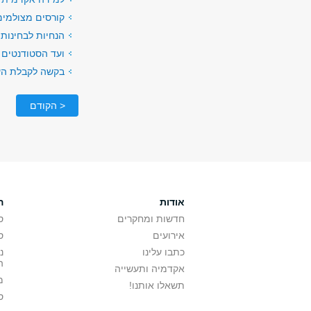
קורסים מצולמים
הנחיות לבחינות
ועד הסטודנטים 
בקשה לקבלת הע
< הקודם
אודות
ה
חדשות ומחקרים
ס
אירועים
ס
כתבו עלינו
נ
ה
אקדמיה ותעשייה
מ
תשאלו אותנו!
ס