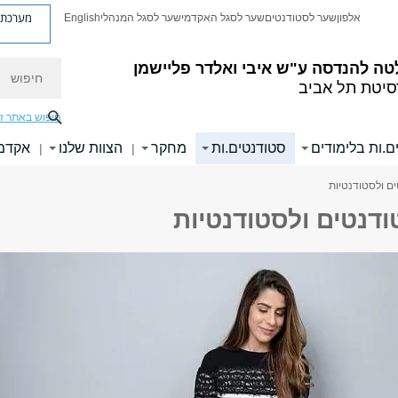
מערכת פ
אלפון
שער לסטודנטים
שער לסגל האקדמי
שער לסגל המנהלי
English
חיפוש
טה להנדסה
ע"ש איבי ואלדר פליישמן
סיטת תל אביב
חיפוש באתר ז
ם.ות בלימודים
סטודנטים.ות
מחקר
הצוות שלנו
אקדמי
|
|
ם ולסטודנטיות
דנטים ולסטודנטיות