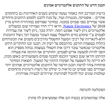
תכנון חדש של התקנים אלקטרוניים אמינים
ברעיון המורכב הזה כאמור נעשה שימוש בשנים האחרונות גם בתחומים
אחרים – אופטיקה, מגנטיות ועוד, על מנת לתכנן ולממש התקנים מיוחדים
אשר עמידים בפני פגמים במבנה. במחקר שפורסם במהדורת חודש מרץ
2018 של
Nature Electronics
, הראו ד"ר חדד ועמיתיו שגם במעגלים
אלקטרוניים ניתן ליצור אפקט דומה. יתרה מכך, ניתן ליצור את עמידות
לפגמים ע"י שימוש בזרם החשמלי עצמו העובר במעגל תוך ניצול התכונות
הלא-לינאריות של רכיבי המעגל החשמלי (הרכיבים משנים את תכונותיהם
כתלות בעוצמת הזרם). בהתבסס על רעיון זה, תכננו ובנו החוקרים התקן
אלקטרוני שכאשר עובר דרכו אות חשמלי בעוצמה גבוהה מספיק הוא
הופך להיות למעשה אדיש לפגמים. החוקרים אף הדגימו את פעולת
ההתקן והראו שגם כאשר הוכנסו למבנה פגמים משמעותיים באופן מכוון,
לא הייתה כל השפעה על תפקודו התקין של המעגל. תוצאות המחקר
פותחות צוהר לגישת תכנון חדשה של התקנים אלקטרוניים אמינים יותר
ועמידים בפני פגמים וכן מראות כי שילוב של גישות ורעיונות מתחומים
ועולמות שונים יכול להוביל לפתרונות יצירתיים לבעיות אמיתיות.
הפקולטה להנדסה
אלה שמתאהבים בבעיה הם אלה שממציאים לה פתרון