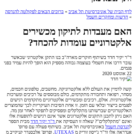
לדף הבית של אוניברסיטת תל אביב
»
ברוכים הבאים לפקולטה להנדסה
»
חדשות ומחקרים חשמל
האם מעבדות לתיקון מכשירים
אלקטרוניים עומדות להכחד?
ד"ר יקיר חדד בשיתוף חוקרים מארה"ב בנו התקן אלקטרוני שכאשר
עובר דרכו אות חשמלי בעוצמה גבוהה מספיק הוא הופך להיות עמיד בפני
פגמים.
22 אוגוסט 2020
קשה לדמיין את העולם ללא אלקטרוניקה. מחשבים, טלפונים חכמים,
מסחר, רפואה ותחבורה מתקדמים, כולם מבוססים על רכיבים ומערכות
אלקטרוניות. אולם, רכיבים ומכשירים אלקטרוניים מתקדמים רגישים
לפגמים בייצור ובלאי עם הזמן. זו אחת הסיבות העיקריות לכך שהמוצרים
האלקטרוניים שברשותנו מתקלקלים ומפסיקים לתפקד לאחר זמן מה.
האם ניתן לתכנן התקנים אלקטרונים אשר אינם רגישים לתופעות אלו
ואינם "מתקלקלים"? שאלה זו העסיקה את
ד"ר יקיר חדד
מבית הספר
ל
הנדסת חשמל
באוניברסיטת תל אביב. בשיתוף פעולה עם פרופ'
אנדראה אלו וד"ר ג'ייסון זוריק מ
UTEXAS
, ופרופ' אלכסנדר קניקייב מ