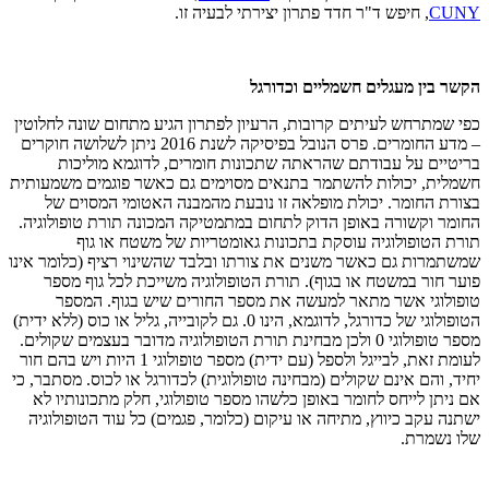
CUNY
, חיפש ד"ר חדד פתרון יצירתי לבעיה זו.
הקשר בין מעגלים חשמליים וכדורגל
כפי שמתרחש לעיתים קרובות, הרעיון לפתרון הגיע מתחום שונה לחלוטין
– מדע החומרים. פרס הנובל בפיסיקה לשנת 2016 ניתן לשלושה חוקרים
בריטיים על עבודתם שהראתה שתכונות חומרים, לדוגמא מוליכות
חשמלית, יכולות להשתמר בתנאים מסוימים גם כאשר פוגמים משמעותית
בצורת החומר. יכולת מופלאה זו נובעת מהמבנה האטומי המסוים של
החומר וקשורה באופן הדוק לתחום במתמטיקה המכונה תורת טופולוגיה.
תורת הטופולוגיה עוסקת בתכונות גאומטריות של משטח או גוף
שמשתמרות גם כאשר משנים את צורתו ובלבד שהשינוי רציף (כלומר אינו
פוער חור במשטח או בגוף). תורת הטופולוגיה משייכת לכל גוף מספר
טופולוגי אשר מתאר למעשה את מספר החורים שיש בגוף. המספר
הטופולוגי של כדורגל, לדוגמא, הינו 0. גם לקובייה, גליל או כוס (ללא ידית)
מספר טופולוגי 0 ולכן מבחינת תורת הטופולוגיה מדובר בעצמים שקולים.
לעומת זאת, לבייגל ולספל (עם ידית) מספר טופולוגי 1 היות ויש בהם חור
יחיד, והם אינם שקולים (מבחינה טופולוגית) לכדורגל או לכוס. מסתבר, כי
אם ניתן לייחס לחומר באופן כלשהו מספר טופולוגי, חלק מתכונותיו לא
ישתנה עקב כיווץ, מתיחה או עיקום (כלומר, פגמים) כל עוד הטופולוגיה
שלו נשמרת.