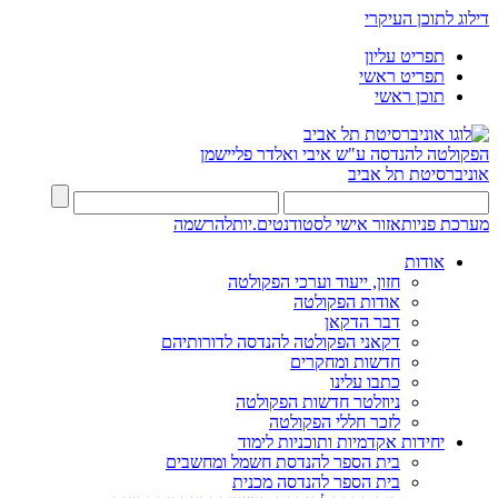
דילוג לתוכן העיקרי
תפריט עליון
תפריט ראשי
תוכן ראשי
הפקולטה להנדסה
ע"ש איבי ואלדר פליישמן
אוניברסיטת תל אביב
מערכת פניות
אזור אישי לסטודנטים.יות
להרשמה
אודות
חזון, ייעוד וערכי הפקולטה
אודות הפקולטה
דבר הדקאן
דקאני הפקולטה להנדסה לדורותיהם
חדשות ומחקרים
כתבו עלינו
ניוזלטר חדשות הפקולטה
לזכר חללי הפקולטה
יחידות אקדמיות ותוכניות לימוד
בית הספר להנדסת חשמל ומחשבים
בית הספר להנדסה מכנית