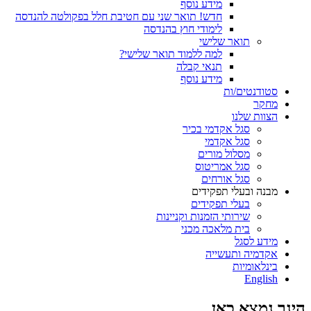
מידע נוסף
חדש! תואר שני עם חטיבת חלל בפקולטה להנדסה
לימודי חוץ בהנדסה
תואר שלישי
למה ללמוד תואר שלישי?
תנאי קבלה
מידע נוסף
סטודנטים/ות
מחקר
הצוות שלנו
סגל אקדמי בכיר
סגל אקדמי
מסלול מורים
סגל אמריטוס
סגל אורחים
מבנה ובעלי תפקידים
בעלי תפקידים
שירותי הזמנות וקניינות
בית מלאכה מכני
מידע לסגל
אקדמיה ותעשייה
בינלאומיות
English
הינך נמצא כאן