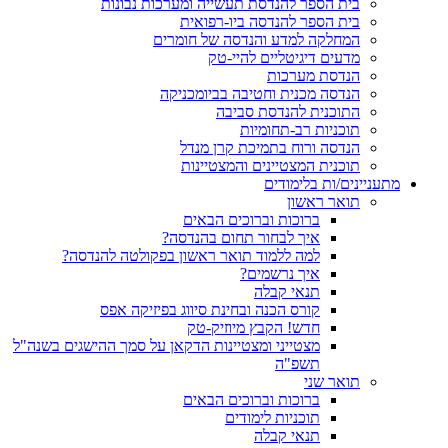
בית הספר להנדסת תעשייה ומערכות נבונות
בית הספר להנדסה ביו-רפואית
המחלקה למדע והנדסה של חומרים
מדעים דיגיטליים להיי-טק
הנדסת מערכות
הנדסה מכנית וחטיבה בביומכניקה
התוכנית להנדסת סביבה
תוכניות רב-תחומיות
הנדסה ורוח בתמיכת קרן מנדל
תוכנית המצטיינים והמצטיינות
מתעניינים/ות בלימודים
תואר ראשון
ברוכות וברוכים הבאים
איך לבחור תחום בהנדסה?
למה ללמוד תואר ראשון בפקולטה להנדסה?
איך נרשמים?
תנאי קבלה
קורס הכנה ובחינת סיווג בפיזיקה אפס
חדש! הקבץ מיוזיק-טק
מצטייני ומצטיינות הדקאן על סמך ההישגים בשנה"ל
תשפ"ה
תואר שני
ברוכות וברוכים הבאים
תוכניות לימודים
תנאי קבלה