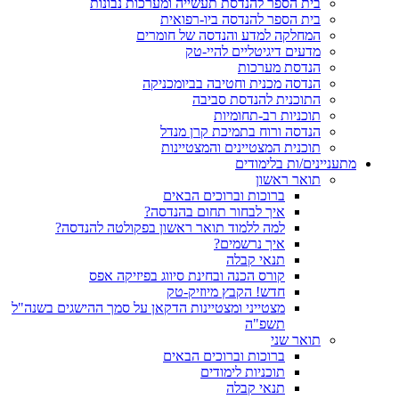
בית הספר להנדסת תעשייה ומערכות נבונות
בית הספר להנדסה ביו-רפואית
המחלקה למדע והנדסה של חומרים
מדעים דיגיטליים להיי-טק
הנדסת מערכות
הנדסה מכנית וחטיבה בביומכניקה
התוכנית להנדסת סביבה
תוכניות רב-תחומיות
הנדסה ורוח בתמיכת קרן מנדל
תוכנית המצטיינים והמצטיינות
מתעניינים/ות בלימודים
תואר ראשון
ברוכות וברוכים הבאים
איך לבחור תחום בהנדסה?
למה ללמוד תואר ראשון בפקולטה להנדסה?
איך נרשמים?
תנאי קבלה
קורס הכנה ובחינת סיווג בפיזיקה אפס
חדש! הקבץ מיוזיק-טק
מצטייני ומצטיינות הדקאן על סמך ההישגים בשנה"ל
תשפ"ה
תואר שני
ברוכות וברוכים הבאים
תוכניות לימודים
תנאי קבלה