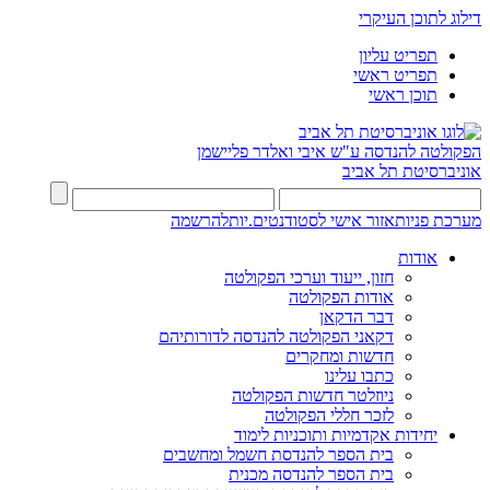
דילוג לתוכן העיקרי
תפריט עליון
תפריט ראשי
תוכן ראשי
הפקולטה להנדסה
ע"ש איבי ואלדר פליישמן
אוניברסיטת תל אביב
מערכת פניות
אזור אישי לסטודנטים.יות
להרשמה
אודות
חזון, ייעוד וערכי הפקולטה
אודות הפקולטה
דבר הדקאן
דקאני הפקולטה להנדסה לדורותיהם
חדשות ומחקרים
כתבו עלינו
ניוזלטר חדשות הפקולטה
לזכר חללי הפקולטה
יחידות אקדמיות ותוכניות לימוד
בית הספר להנדסת חשמל ומחשבים
בית הספר להנדסה מכנית