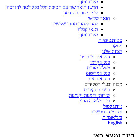
מידע נוסף
חדש! תואר שני עם חטיבת חלל בפקולטה להנדסה
לימודי חוץ בהנדסה
תואר שלישי
למה ללמוד תואר שלישי?
תנאי קבלה
מידע נוסף
סטודנטים/ות
מחקר
הצוות שלנו
סגל אקדמי בכיר
סגל אקדמי
מסלול מורים
סגל אמריטוס
סגל אורחים
מבנה ובעלי תפקידים
בעלי תפקידים
שירותי הזמנות וקניינות
בית מלאכה מכני
מידע לסגל
אקדמיה ותעשייה
בינלאומיות
English
הינך נמצא כאן