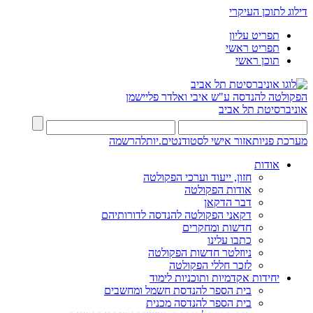
דילוג לתוכן העיקרי
תפריט עליון
תפריט ראשי
תוכן ראשי
הפקולטה להנדסה
ע"ש איבי ואלדר פליישמן
אוניברסיטת תל אביב
מערכת פניות
אזור אישי לסטודנטים.יות
להרשמה
אודות
חזון, ייעוד וערכי הפקולטה
אודות הפקולטה
דבר הדקאן
דקאני הפקולטה להנדסה לדורותיהם
חדשות ומחקרים
כתבו עלינו
ניוזלטר חדשות הפקולטה
לזכר חללי הפקולטה
יחידות אקדמיות ותוכניות לימוד
בית הספר להנדסת חשמל ומחשבים
בית הספר להנדסה מכנית