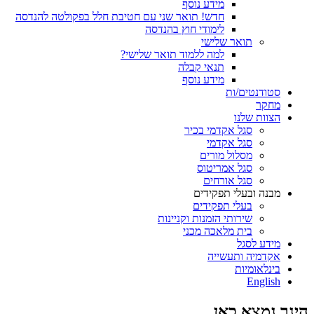
מידע נוסף
חדש! תואר שני עם חטיבת חלל בפקולטה להנדסה
לימודי חוץ בהנדסה
תואר שלישי
למה ללמוד תואר שלישי?
תנאי קבלה
מידע נוסף
סטודנטים/ות
מחקר
הצוות שלנו
סגל אקדמי בכיר
סגל אקדמי
מסלול מורים
סגל אמריטוס
סגל אורחים
מבנה ובעלי תפקידים
בעלי תפקידים
שירותי הזמנות וקניינות
בית מלאכה מכני
מידע לסגל
אקדמיה ותעשייה
בינלאומיות
English
הינך נמצא כאן