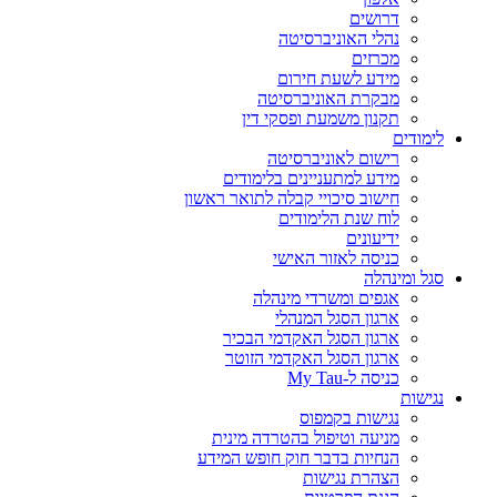
דרושים
נהלי האוניברסיטה
מכרזים
מידע לשעת חירום
מבקרת האוניברסיטה
תקנון משמעת ופסקי דין
לימודים
רישום לאוניברסיטה
מידע למתעניינים בלימודים
חישוב סיכויי קבלה לתואר ראשון
לוח שנת הלימודים
ידיעונים
כניסה לאזור האישי
סגל ומינהלה
אגפים ומשרדי מינהלה
ארגון הסגל המנהלי
ארגון הסגל האקדמי הבכיר
ארגון הסגל האקדמי הזוטר
כניסה ל-My Tau
נגישות
נגישות בקמפוס
מניעה וטיפול בהטרדה מינית
הנחיות בדבר חוק חופש המידע
הצהרת נגישות