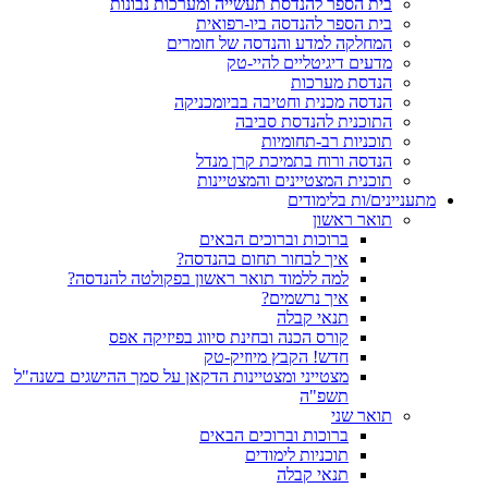
בית הספר להנדסת תעשייה ומערכות נבונות
בית הספר להנדסה ביו-רפואית
המחלקה למדע והנדסה של חומרים
מדעים דיגיטליים להיי-טק
הנדסת מערכות
הנדסה מכנית וחטיבה בביומכניקה
התוכנית להנדסת סביבה
תוכניות רב-תחומיות
הנדסה ורוח בתמיכת קרן מנדל
תוכנית המצטיינים והמצטיינות
מתעניינים/ות בלימודים
תואר ראשון
ברוכות וברוכים הבאים
איך לבחור תחום בהנדסה?
למה ללמוד תואר ראשון בפקולטה להנדסה?
איך נרשמים?
תנאי קבלה
קורס הכנה ובחינת סיווג בפיזיקה אפס
חדש! הקבץ מיוזיק-טק
מצטייני ומצטיינות הדקאן על סמך ההישגים בשנה"ל
תשפ"ה
תואר שני
ברוכות וברוכים הבאים
תוכניות לימודים
תנאי קבלה