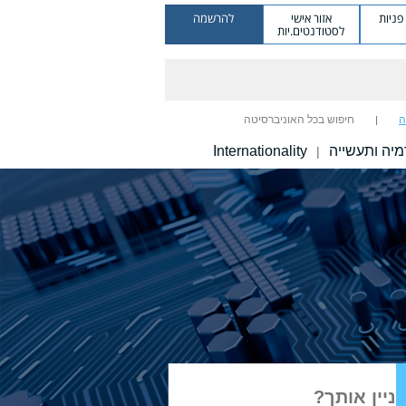
ניות
אזור אישי
להרשמה
לסטודנטים.יות
ה
חיפוש בכל האוניברסיטה
יה ותעשייה
Internationality
|