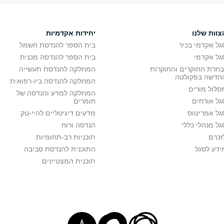
צוות שלנו
יחידות אקדמיות
גל אקדמי בכיר
בית הספר להנדסת חשמל
גל אקדמי
בית הספר להנדסה מכנית
בחרת החוקרים והחוקרות
המחלקה להנדסת תעשייה
חדשה בפקולטה
המחלקה להנדסה ביו-רפואית
סלול מורים
המחלקה למדע והנדסה של
גל אורחים
חומרים
גל אמריטוס
מדעים דיגיטליים להיי-טק
גל מנהלי כללי
הנדסה ורוח
זכרם
תוכניות רב-תחומיות
ידע לסגל
התוכנית להנדסת סביבה
תוכנית המצטיינים