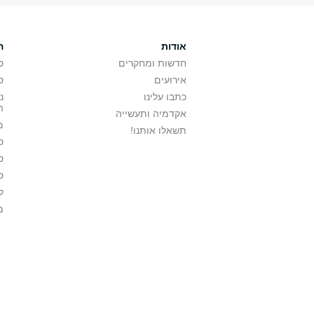
אודות
ה
חדשות ומחקרים
ס
אירועים
ס
כתבו עלינו
נ
ה
אקדמיה ותעשייה
מ
תשאלו אותנו!
ס
ס
ס
ל
מ