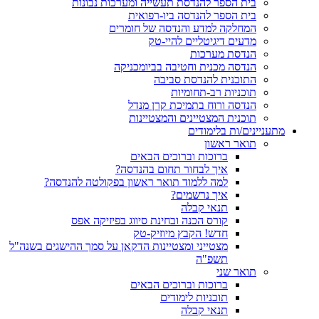
בית הספר להנדסת תעשייה ומערכות נבונות
בית הספר להנדסה ביו-רפואית
המחלקה למדע והנדסה של חומרים
מדעים דיגיטליים להיי-טק
הנדסת מערכות
הנדסה מכנית וחטיבה בביומכניקה
התוכנית להנדסת סביבה
תוכניות רב-תחומיות
הנדסה ורוח בתמיכת קרן מנדל
תוכנית המצטיינים והמצטיינות
מתעניינים/ות בלימודים
תואר ראשון
ברוכות וברוכים הבאים
איך לבחור תחום בהנדסה?
למה ללמוד תואר ראשון בפקולטה להנדסה?
איך נרשמים?
תנאי קבלה
קורס הכנה ובחינת סיווג בפיזיקה אפס
חדש! הקבץ מיוזיק-טק
מצטייני ומצטיינות הדקאן על סמך ההישגים בשנה"ל
תשפ"ה
תואר שני
ברוכות וברוכים הבאים
תוכניות לימודים
תנאי קבלה