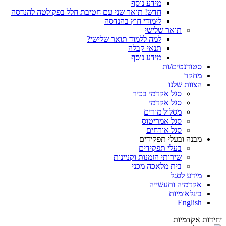
מידע נוסף
חדש! תואר שני עם חטיבת חלל בפקולטה להנדסה
לימודי חוץ בהנדסה
תואר שלישי
למה ללמוד תואר שלישי?
תנאי קבלה
מידע נוסף
סטודנטים/ות
מחקר
הצוות שלנו
סגל אקדמי בכיר
סגל אקדמי
מסלול מורים
סגל אמריטוס
סגל אורחים
מבנה ובעלי תפקידים
בעלי תפקידים
שירותי הזמנות וקניינות
בית מלאכה מכני
מידע לסגל
אקדמיה ותעשייה
בינלאומיות
English
יחידות אקדמיות