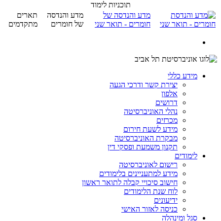
תוכניות לימוד
מדע והנדסה של
מדע והנדסה
תארים
חומרים - תואר שני
של חומרים
מתקדמים
מידע כללי
יצירת קשר ודרכי הגעה
אלפון
דרושים
נהלי האוניברסיטה
מכרזים
מידע לשעת חירום
מבקרת האוניברסיטה
תקנון משמעת ופסקי דין
לימודים
רישום לאוניברסיטה
מידע למתעניינים בלימודים
חישוב סיכויי קבלה לתואר ראשון
לוח שנת הלימודים
ידיעונים
כניסה לאזור האישי
סגל ומינהלה