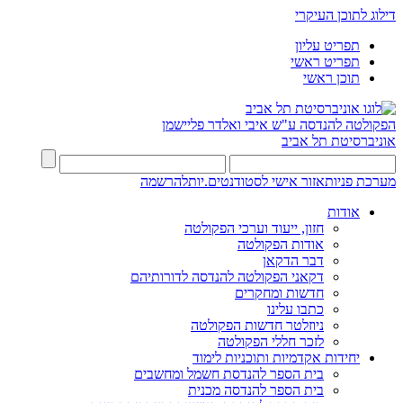
דילוג לתוכן העיקרי
תפריט עליון
תפריט ראשי
תוכן ראשי
הפקולטה להנדסה
ע"ש איבי ואלדר פליישמן
אוניברסיטת תל אביב
מערכת פניות
אזור אישי לסטודנטים.יות
להרשמה
אודות
חזון, ייעוד וערכי הפקולטה
אודות הפקולטה
דבר הדקאן
דקאני הפקולטה להנדסה לדורותיהם
חדשות ומחקרים
כתבו עלינו
ניוזלטר חדשות הפקולטה
לזכר חללי הפקולטה
יחידות אקדמיות ותוכניות לימוד
בית הספר להנדסת חשמל ומחשבים
בית הספר להנדסה מכנית