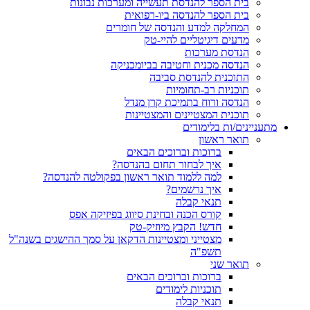
בית הספר להנדסת תעשייה ומערכות נבונות
בית הספר להנדסה ביו-רפואית
המחלקה למדע והנדסה של חומרים
מדעים דיגיטליים להיי-טק
הנדסת מערכות
הנדסה מכנית וחטיבה בביומכניקה
התוכנית להנדסת סביבה
תוכניות רב-תחומיות
הנדסה ורוח בתמיכת קרן מנדל
תוכנית המצטיינים והמצטיינות
מתעניינים/ות בלימודים
תואר ראשון
ברוכות וברוכים הבאים
איך לבחור תחום בהנדסה?
למה ללמוד תואר ראשון בפקולטה להנדסה?
איך נרשמים?
תנאי קבלה
קורס הכנה ובחינת סיווג בפיזיקה אפס
חדש! הקבץ מיוזיק-טק
מצטייני ומצטיינות הדקאן על סמך ההישגים בשנה"ל
תשפ"ה
תואר שני
ברוכות וברוכים הבאים
תוכניות לימודים
תנאי קבלה