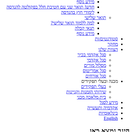
מידע נוסף
חדש! תואר שני עם חטיבת חלל בפקולטה להנדסה
לימודי חוץ בהנדסה
תואר שלישי
למה ללמוד תואר שלישי?
תנאי קבלה
מידע נוסף
סטודנטים/ות
מחקר
הצוות שלנו
סגל אקדמי בכיר
סגל אקדמי
מסלול מורים
סגל אמריטוס
סגל אורחים
מבנה ובעלי תפקידים
בעלי תפקידים
שירותי הזמנות וקניינות
בית מלאכה מכני
מידע לסגל
אקדמיה ותעשייה
בינלאומיות
English
הינך נמצא כאן