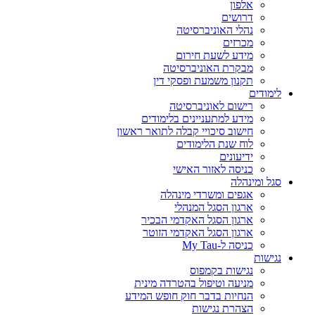
אלפון
דרושים
נהלי האוניברסיטה
מכרזים
מידע לשעת חירום
מבקרת האוניברסיטה
תקנון משמעת ופסקי דין
לימודים
רישום לאוניברסיטה
מידע למתעניינים בלימודים
חישוב סיכויי קבלה לתואר ראשון
לוח שנת הלימודים
ידיעונים
כניסה לאזור האישי
סגל ומינהלה
אגפים ומשרדי מינהלה
ארגון הסגל המנהלי
ארגון הסגל האקדמי הבכיר
ארגון הסגל האקדמי הזוטר
כניסה ל-My Tau
נגישות
נגישות בקמפוס
מניעה וטיפול בהטרדה מינית
הנחיות בדבר חוק חופש המידע
הצהרת נגישות