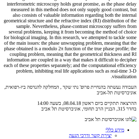
interferometric microscopy holds great promise, as the phase delay
measured in this method does not only supply good contrast, but
also consists of valuable information regarding both the internal
geometrical structure and the refractive index (RI) distribution of the
sample. Nevertheless, phase-contrast microscopy suffers from
several problems, keeping it from becoming the method of choice
for biological imaging. In this research, we attempted to tackle some
of the main issues: the phase unwrapping problem, meaning that the
phase obtained is a modulo 2π function of the true phase profile; the
coupling problem, meaning that the geometrical thickness and RI
information are coupled in a way that makes it difficult to decipher
each of these properties separately; and the computational efficiency
problem, inhibiting real life applications such as real-time 3-D
visualization.
העבודה נעשתה בהנחיית פרופ' נתי שקד , המחלקה להנדסה ביו-רפואית,
אוניברסיטת תל-אביב
ההרצאה תתקיים ביום ראשון 08.04.18, בשעה 14:00
בחדר 315, הבניין הרב תחומי, אוניברסיטת תל אביב
מידע כללי
יצירת קשר ודרכי הגעה