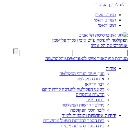
דילוג לתוכן העיקרי
תפריט עליון
תפריט ראשי
תוכן ראשי
הפקולטה להנדסה
ע"ש איבי ואלדר פליישמן
אוניברסיטת תל אביב
מערכת פניות
אזור אישי לסטודנטים.יות
להרשמה
אודות
חזון, ייעוד וערכי הפקולטה
אודות הפקולטה
דבר הדקאן
דקאני הפקולטה להנדסה לדורותיהם
חדשות ומחקרים
כתבו עלינו
ניוזלטר חדשות הפקולטה
לזכר חללי הפקולטה
יחידות אקדמיות ותוכניות לימוד
בית הספר להנדסת חשמל ומחשבים
בית הספר להנדסה מכנית