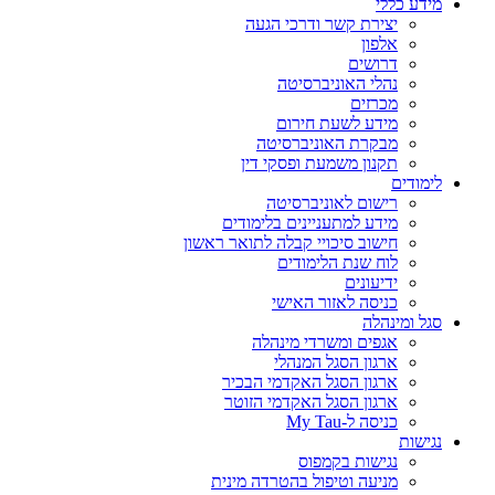
מידע כללי
יצירת קשר ודרכי הגעה
אלפון
דרושים
נהלי האוניברסיטה
מכרזים
מידע לשעת חירום
מבקרת האוניברסיטה
תקנון משמעת ופסקי דין
לימודים
רישום לאוניברסיטה
מידע למתעניינים בלימודים
חישוב סיכויי קבלה לתואר ראשון
לוח שנת הלימודים
ידיעונים
כניסה לאזור האישי
סגל ומינהלה
אגפים ומשרדי מינהלה
ארגון הסגל המנהלי
ארגון הסגל האקדמי הבכיר
ארגון הסגל האקדמי הזוטר
כניסה ל-My Tau
נגישות
נגישות בקמפוס
מניעה וטיפול בהטרדה מינית