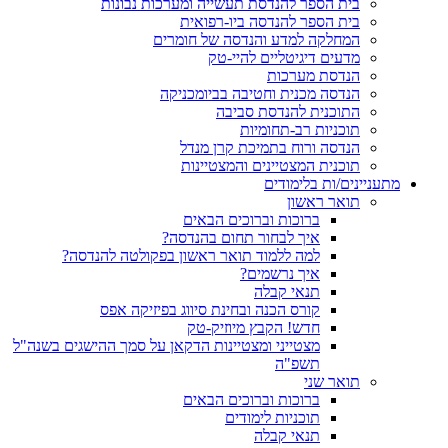
בית הספר להנדסת תעשייה ומערכות נבונות
בית הספר להנדסה ביו-רפואית
המחלקה למדע והנדסה של חומרים
מדעים דיגיטליים להיי-טק
הנדסת מערכות
הנדסה מכנית וחטיבה בביומכניקה
התוכנית להנדסת סביבה
תוכניות רב-תחומיות
הנדסה ורוח בתמיכת קרן מנדל
תוכנית המצטיינים והמצטיינות
מתעניינים/ות בלימודים
תואר ראשון
ברוכות וברוכים הבאים
איך לבחור תחום בהנדסה?
למה ללמוד תואר ראשון בפקולטה להנדסה?
איך נרשמים?
תנאי קבלה
קורס הכנה ובחינת סיווג בפיזיקה אפס
חדש! הקבץ מיוזיק-טק
מצטייני ומצטיינות הדקאן על סמך ההישגים בשנה"ל
תשפ"ה
תואר שני
ברוכות וברוכים הבאים
תוכניות לימודים
תנאי קבלה