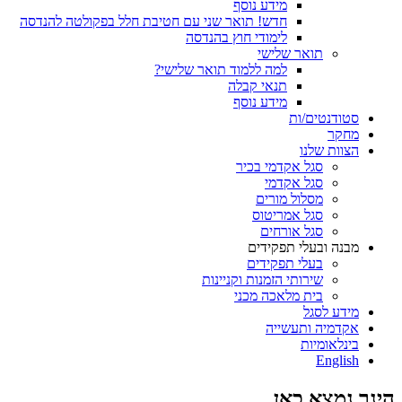
מידע נוסף
חדש! תואר שני עם חטיבת חלל בפקולטה להנדסה
לימודי חוץ בהנדסה
תואר שלישי
למה ללמוד תואר שלישי?
תנאי קבלה
מידע נוסף
סטודנטים/ות
מחקר
הצוות שלנו
סגל אקדמי בכיר
סגל אקדמי
מסלול מורים
סגל אמריטוס
סגל אורחים
מבנה ובעלי תפקידים
בעלי תפקידים
שירותי הזמנות וקניינות
בית מלאכה מכני
מידע לסגל
אקדמיה ותעשייה
בינלאומיות
English
הינך נמצא כאן