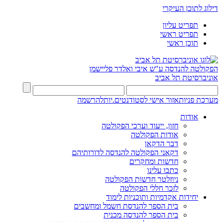
דילוג לתוכן העיקרי
תפריט עליון
תפריט ראשי
תוכן ראשי
הפקולטה להנדסה
ע"ש איבי ואלדר פליישמן
אוניברסיטת תל אביב
מערכת פניות
אזור אישי לסטודנטים.יות
להרשמה
אודות
חזון, ייעוד וערכי הפקולטה
אודות הפקולטה
דבר הדקאן
דקאני הפקולטה להנדסה לדורותיהם
חדשות ומחקרים
כתבו עלינו
ניוזלטר חדשות הפקולטה
לזכר חללי הפקולטה
יחידות אקדמיות ותוכניות לימוד
בית הספר להנדסת חשמל ומחשבים
בית הספר להנדסה מכנית