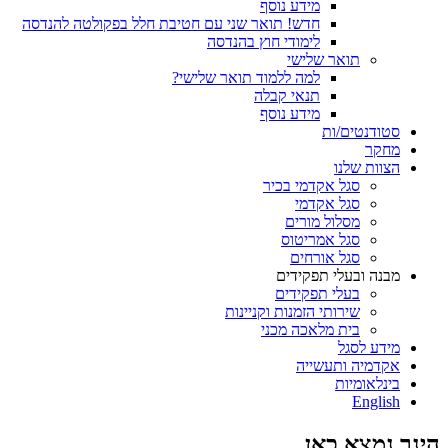
מידע נוסף
חדש! תואר שני עם חטיבת חלל בפקולטה להנדסה
לימודי חוץ בהנדסה
תואר שלישי
למה ללמוד תואר שלישי?
תנאי קבלה
מידע נוסף
סטודנטים/ות
מחקר
הצוות שלנו
סגל אקדמי בכיר
סגל אקדמי
מסלול מורים
סגל אמריטוס
סגל אורחים
מבנה ובעלי תפקידים
בעלי תפקידים
שירותי הזמנות וקניינות
בית מלאכה מכני
מידע לסגל
אקדמיה ותעשייה
בינלאומיות
English
הינך נמצא כאן