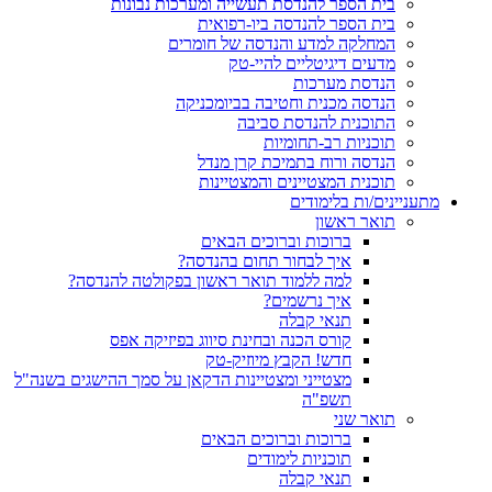
בית הספר להנדסת תעשייה ומערכות נבונות
בית הספר להנדסה ביו-רפואית
המחלקה למדע והנדסה של חומרים
מדעים דיגיטליים להיי-טק
הנדסת מערכות
הנדסה מכנית וחטיבה בביומכניקה
התוכנית להנדסת סביבה
תוכניות רב-תחומיות
הנדסה ורוח בתמיכת קרן מנדל
תוכנית המצטיינים והמצטיינות
מתעניינים/ות בלימודים
תואר ראשון
ברוכות וברוכים הבאים
איך לבחור תחום בהנדסה?
למה ללמוד תואר ראשון בפקולטה להנדסה?
איך נרשמים?
תנאי קבלה
קורס הכנה ובחינת סיווג בפיזיקה אפס
חדש! הקבץ מיוזיק-טק
מצטייני ומצטיינות הדקאן על סמך ההישגים בשנה"ל
תשפ"ה
תואר שני
ברוכות וברוכים הבאים
תוכניות לימודים
תנאי קבלה