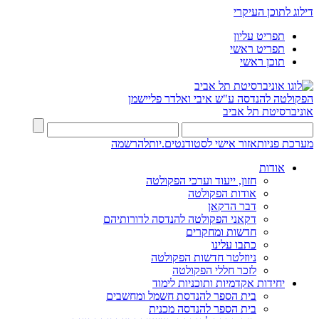
דילוג לתוכן העיקרי
תפריט עליון
תפריט ראשי
תוכן ראשי
הפקולטה להנדסה
ע"ש איבי ואלדר פליישמן
אוניברסיטת תל אביב
מערכת פניות
אזור אישי לסטודנטים.יות
להרשמה
אודות
חזון, ייעוד וערכי הפקולטה
אודות הפקולטה
דבר הדקאן
דקאני הפקולטה להנדסה לדורותיהם
חדשות ומחקרים
כתבו עלינו
ניוזלטר חדשות הפקולטה
לזכר חללי הפקולטה
יחידות אקדמיות ותוכניות לימוד
בית הספר להנדסת חשמל ומחשבים
בית הספר להנדסה מכנית