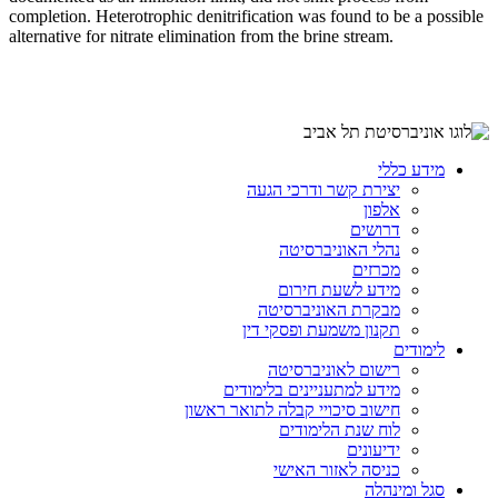
completion. Heterotrophic denitrification was found to be a possible
alternative for nitrate elimination from the brine stream.
מידע כללי
יצירת קשר ודרכי הגעה
אלפון
דרושים
נהלי האוניברסיטה
מכרזים
מידע לשעת חירום
מבקרת האוניברסיטה
תקנון משמעת ופסקי דין
לימודים
רישום לאוניברסיטה
מידע למתעניינים בלימודים
חישוב סיכויי קבלה לתואר ראשון
לוח שנת הלימודים
ידיעונים
כניסה לאזור האישי
סגל ומינהלה