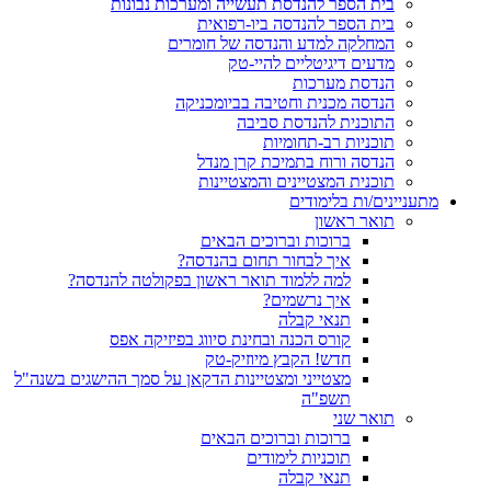
בית הספר להנדסת תעשייה ומערכות נבונות
בית הספר להנדסה ביו-רפואית
המחלקה למדע והנדסה של חומרים
מדעים דיגיטליים להיי-טק
הנדסת מערכות
הנדסה מכנית וחטיבה בביומכניקה
התוכנית להנדסת סביבה
תוכניות רב-תחומיות
הנדסה ורוח בתמיכת קרן מנדל
תוכנית המצטיינים והמצטיינות
מתעניינים/ות בלימודים
תואר ראשון
ברוכות וברוכים הבאים
איך לבחור תחום בהנדסה?
למה ללמוד תואר ראשון בפקולטה להנדסה?
איך נרשמים?
תנאי קבלה
קורס הכנה ובחינת סיווג בפיזיקה אפס
חדש! הקבץ מיוזיק-טק
מצטייני ומצטיינות הדקאן על סמך ההישגים בשנה"ל
תשפ"ה
תואר שני
ברוכות וברוכים הבאים
תוכניות לימודים
תנאי קבלה