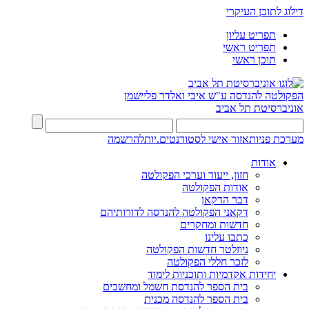
דילוג לתוכן העיקרי
תפריט עליון
תפריט ראשי
תוכן ראשי
הפקולטה להנדסה
ע"ש איבי ואלדר פליישמן
אוניברסיטת תל אביב
מערכת פניות
אזור אישי לסטודנטים.יות
להרשמה
אודות
חזון, ייעוד וערכי הפקולטה
אודות הפקולטה
דבר הדקאן
דקאני הפקולטה להנדסה לדורותיהם
חדשות ומחקרים
כתבו עלינו
ניוזלטר חדשות הפקולטה
לזכר חללי הפקולטה
יחידות אקדמיות ותוכניות לימוד
בית הספר להנדסת חשמל ומחשבים
בית הספר להנדסה מכנית