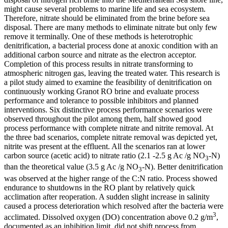
might cause several problems to marine life and sea ecosystem.
Therefore, nitrate should be eliminated from the brine before sea
disposal. There are many methods to eliminate nitrate but only few
remove it terminally. One of these methods is heterotrophic
denitrification, a bacterial process done at anoxic condition with an
additional carbon source and nitrate as the electron acceptor.
Completion of this process results in nitrate transforming to
atmospheric nitrogen gas, leaving the treated water. This research is
a pilot study aimed to examine the feasibility of denitrification on
continuously working Granot RO brine and evaluate process
performance and tolerance to possible inhibitors and planned
interventions. Six distinctive process performance scenarios were
observed throughout the pilot among them, half showed good
process performance with complete nitrate and nitrite removal. At
the three bad scenarios, complete nitrate removal was depicted yet,
nitrite was present at the effluent. All the scenarios ran at lower
carbon source (acetic acid) to nitrate ratio (2.1 -2.5 g Ac /g NO
-N)
3
than the theoretical value (3.5 g Ac /g NO
-N). Better denitrification
3
was observed at the higher range of the C:N ratio. Process showed
endurance to shutdowns in the RO plant by relatively quick
acclimation after reoperation. A sudden slight increase in salinity
caused a process deterioration which resolved after the bacteria were
3
acclimated. Dissolved oxygen (DO) concentration above 0.2 g/m
,
documented as an inhibition limit, did not shift process from