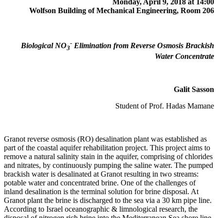
Monday, April 9, 2018 at 14:00
Wolfson Building of Mechanical Engineering, Room 206
-
Biological NO
Elimination from Reverse Osmosis Brackish
3
Water Concentrate
Galit Sasson
Student of Prof. Hadas Mamane
Granot reverse osmosis (RO) desalination plant was established as
part of the coastal aquifer rehabilitation project. This project aims to
remove a natural salinity stain in the aquifer, comprising of chlorides
and nitrates, by continuously pumping the saline water. The pumped
brackish water is desalinated at Granot resulting in two streams:
potable water and concentrated brine. One of the challenges of
inland desalination is the terminal solution for brine disposal. At
Granot plant the brine is discharged to the sea via a 30 km pipe line.
According to Israel oceanographic & limnological research, the
disposal of nitrogen rich brine into the Mediterranean Sea shore line,