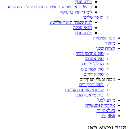
מידע נוסף
חדש! תואר שני עם חטיבת חלל בפקולטה להנדסה
לימודי חוץ בהנדסה
תואר שלישי
למה ללמוד תואר שלישי?
תנאי קבלה
מידע נוסף
סטודנטים/ות
מחקר
הצוות שלנו
סגל אקדמי בכיר
סגל אקדמי
מסלול מורים
סגל אמריטוס
סגל אורחים
מבנה ובעלי תפקידים
בעלי תפקידים
שירותי הזמנות וקניינות
בית מלאכה מכני
מידע לסגל
אקדמיה ותעשייה
בינלאומיות
English
הינך נמצא כאן