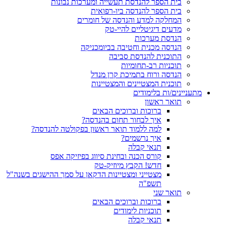
בית הספר להנדסת תעשייה ומערכות נבונות
בית הספר להנדסה ביו-רפואית
המחלקה למדע והנדסה של חומרים
מדעים דיגיטליים להיי-טק
הנדסת מערכות
הנדסה מכנית וחטיבה בביומכניקה
התוכנית להנדסת סביבה
תוכניות רב-תחומיות
הנדסה ורוח בתמיכת קרן מנדל
תוכנית המצטיינים והמצטיינות
מתעניינים/ות בלימודים
תואר ראשון
ברוכות וברוכים הבאים
איך לבחור תחום בהנדסה?
למה ללמוד תואר ראשון בפקולטה להנדסה?
איך נרשמים?
תנאי קבלה
קורס הכנה ובחינת סיווג בפיזיקה אפס
חדש! הקבץ מיוזיק-טק
מצטייני ומצטיינות הדקאן על סמך ההישגים בשנה"ל
תשפ"ה
תואר שני
ברוכות וברוכים הבאים
תוכניות לימודים
תנאי קבלה