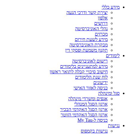
מידע כללי
יצירת קשר ודרכי הגעה
אלפון
דרושים
נהלי האוניברסיטה
מכרזים
מידע לשעת חירום
מבקרת האוניברסיטה
תקנון משמעת ופסקי דין
לימודים
רישום לאוניברסיטה
מידע למתעניינים בלימודים
חישוב סיכויי קבלה לתואר ראשון
לוח שנת הלימודים
ידיעונים
כניסה לאזור האישי
סגל ומינהלה
אגפים ומשרדי מינהלה
ארגון הסגל המנהלי
ארגון הסגל האקדמי הבכיר
ארגון הסגל האקדמי הזוטר
כניסה ל-My Tau
נגישות
נגישות בקמפוס