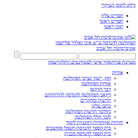
דילוג לתוכן העיקרי
תפריט עליון
תפריט ראשי
תוכן ראשי
הפקולטה להנדסה
ע"ש איבי ואלדר פליישמן
אוניברסיטת תל אביב
מערכת פניות
אזור אישי לסטודנטים.יות
להרשמה
אודות
חזון, ייעוד וערכי הפקולטה
אודות הפקולטה
דבר הדקאן
דקאני הפקולטה להנדסה לדורותיהם
חדשות ומחקרים
כתבו עלינו
ניוזלטר חדשות הפקולטה
לזכר חללי הפקולטה
יחידות אקדמיות ותוכניות לימוד
בית הספר להנדסת חשמל ומחשבים
בית הספר להנדסה מכנית