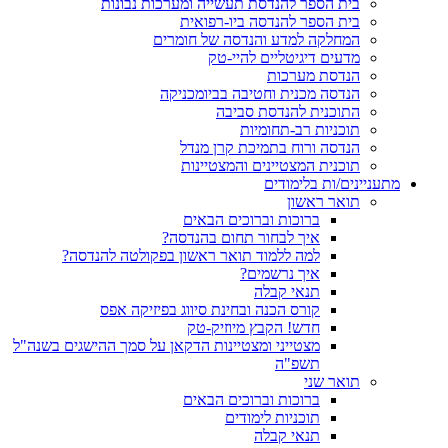
בית הספר להנדסת תעשייה ומערכות נבונות
בית הספר להנדסה ביו-רפואית
המחלקה למדע והנדסה של חומרים
מדעים דיגיטליים להיי-טק
הנדסת מערכות
הנדסה מכנית וחטיבה בביומכניקה
התוכנית להנדסת סביבה
תוכניות רב-תחומיות
הנדסה ורוח בתמיכת קרן מנדל
תוכנית המצטיינים והמצטיינות
מתעניינים/ות בלימודים
תואר ראשון
ברוכות וברוכים הבאים
איך לבחור תחום בהנדסה?
למה ללמוד תואר ראשון בפקולטה להנדסה?
איך נרשמים?
תנאי קבלה
קורס הכנה ובחינת סיווג בפיזיקה אפס
חדש! הקבץ מיוזיק-טק
מצטייני ומצטיינות הדקאן על סמך ההישגים בשנה"ל
תשפ"ה
תואר שני
ברוכות וברוכים הבאים
תוכניות לימודים
תנאי קבלה