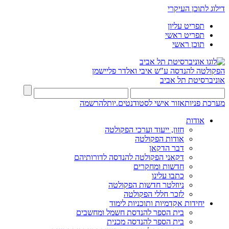
דילוג לתוכן העיקרי
תפריט עליון
תפריט ראשי
תוכן ראשי
הפקולטה להנדסה
ע"ש איבי ואלדר פליישמן
אוניברסיטת תל אביב
מערכת פניות
אזור אישי לסטודנטים.יות
להרשמה
אודות
חזון, ייעוד וערכי הפקולטה
אודות הפקולטה
דבר הדקאן
דקאני הפקולטה להנדסה לדורותיהם
חדשות ומחקרים
כתבו עלינו
ניוזלטר חדשות הפקולטה
לזכר חללי הפקולטה
יחידות אקדמיות ותוכניות לימוד
בית הספר להנדסת חשמל ומחשבים
בית הספר להנדסה מכנית