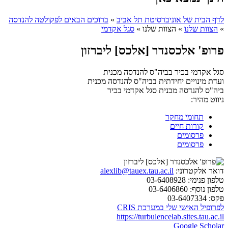
לדף הבית של אוניברסיטת תל אביב
»
ברוכים הבאים לפקולטה להנדסה
»
הצוות שלנו
»
הצוות שלנו
»
סגל אקדמי
פרופ' אלכסנדר [אלכס] ליברזון
סגל אקדמי בכיר בביה"ס להנדסה מכנית
ועדת מינויים יחידתית בביה"ס להנדסה מכנית
ביה"ס להנדסה מכנית
סגל אקדמי בכיר
ניווט מהיר:
תחומי מחקר
קורות חיים
פרסומים
פרסומים
דואר אלקטרוני:
alexlib@tauex.tau.ac.il
טלפון פנימי:
03-6408928
טלפון נוסף:
03-6406860
פקס:
03-6407334
לפרופיל האישי שלי במערכת CRIS
https://turbulencelab.sites.tau.ac.il
Google Scholar