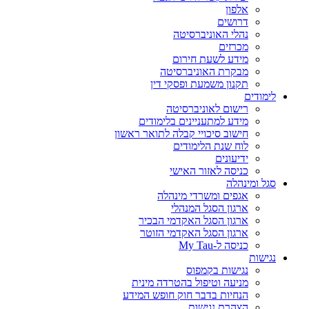
אלפון
דרושים
נהלי האוניברסיטה
מכרזים
מידע לשעת חירום
מבקרת האוניברסיטה
תקנון משמעת ופסקי דין
לימודים
רישום לאוניברסיטה
מידע למתעניינים בלימודים
חישוב סיכויי קבלה לתואר ראשון
לוח שנת הלימודים
ידיעונים
כניסה לאזור האישי
סגל ומינהלה
אגפים ומשרדי מינהלה
ארגון הסגל המנהלי
ארגון הסגל האקדמי הבכיר
ארגון הסגל האקדמי הזוטר
כניסה ל-My Tau
נגישות
נגישות בקמפוס
מניעה וטיפול בהטרדה מינית
הנחיות בדבר חוק חופש המידע
הצהרת נגישות