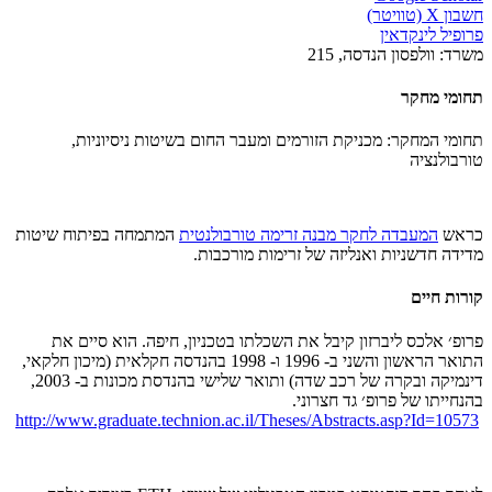
חשבון X (טוויטר)
פרופיל לינקדאין
משרד:
וולפסון הנדסה, 215
תחומי מחקר
תחומי המחקר: מכניקת הזורמים ומעבר החום בשיטות ניסיוניות,
טורבולנציה
כראש
המעבדה לחקר מבנה זרימה טורבולנטית
המתמחה בפיתוח שיטות
מדידה חדשניות ואנליזה של זרימות מורכבות.
קורות חיים
פרופ׳ אלכס ליברזון קיבל את השכלתו בטכניון, חיפה. הוא סיים את
התואר הראשון והשני ב- 1996 ו- 1998 בהנדסה חקלאית (מיכון חלקאי,
דינמיקה ובקרה של רכב שדה) ותואר שלישי בהנדסת מכונות ב- 2003,
בהנחייתו של פרופ׳ גד חצרוני.
http://www.graduate.technion.ac.il/Theses/Abstracts.asp?Id=10573