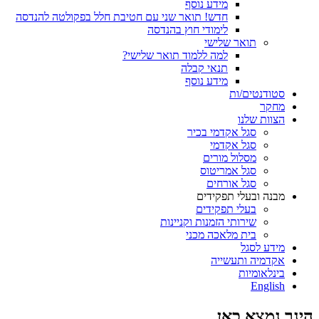
מידע נוסף
חדש! תואר שני עם חטיבת חלל בפקולטה להנדסה
לימודי חוץ בהנדסה
תואר שלישי
למה ללמוד תואר שלישי?
תנאי קבלה
מידע נוסף
סטודנטים/ות
מחקר
הצוות שלנו
סגל אקדמי בכיר
סגל אקדמי
מסלול מורים
סגל אמריטוס
סגל אורחים
מבנה ובעלי תפקידים
בעלי תפקידים
שירותי הזמנות וקניינות
בית מלאכה מכני
מידע לסגל
אקדמיה ותעשייה
בינלאומיות
English
הינך נמצא כאן