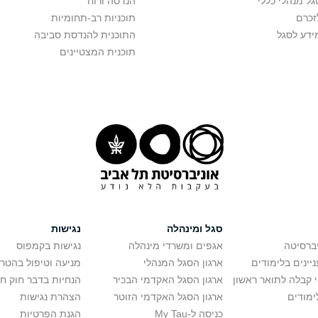
גל מנהלי כללי
הנדסה ורוח
זכרם
תוכניות רב-תחומיות
ידע לסגל
התוכנית להנדסת סביבה
תוכנית המצטיינים
סגל ומינהלה
נגישות
יברסיטה
אגפים ומשרדי מינהלה
נגישות בקמפוס
יינים בלימודים
ארגון הסגל המנהלי
מניעה וטיפול בהטר
י קבלה לתואר ראשון
ארגון הסגל האקדמי הבכיר
הנחיות בדבר חוק ח
ימודים
ארגון הסגל האקדמי הזוטר
הצהרת נגישות
כניסה ל-My Tau
הגנת הפרטיות