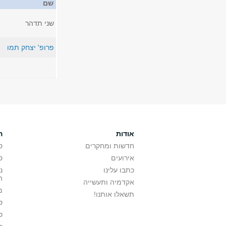
שם
שני תדהר
פרופ' יצחק תמו
אודות
ה
חדשות ומחקרים
ס
אירועים
ס
כתבו עלינו
נ
ה
אקדמיה ותעשייה
מ
תשאלו אותנו!
ס
ס