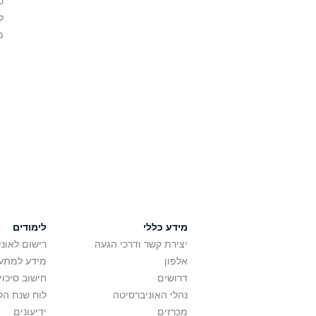
ס
ל
מ
מידע כללי
לימודים
יצירת קשר ודרכי הגעה
רישום לאונ
אלפון
מידע למתענ
דרושים
חישוב סיכוי
נהלי האוניברסיטה
לוח שנת הל
מכרזים
ידיעונים