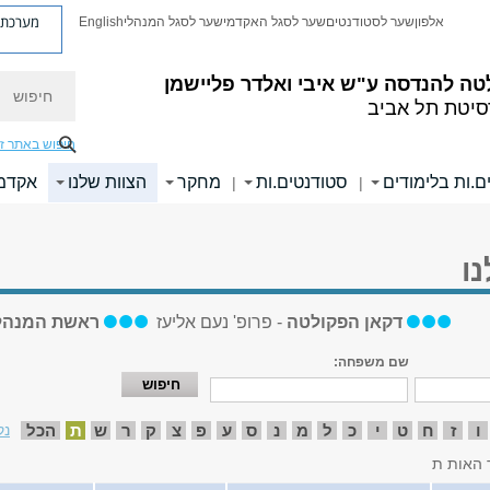
מערכת פ
אלפון
שער לסטודנטים
שער לסגל האקדמי
שער לסגל המנהלי
English
חיפוש
טה להנדסה
ע"ש איבי ואלדר פליישמן
סיטת תל אביב
חיפוש באתר ז
ם.ות בלימודים
סטודנטים.ות
מחקר
הצוות שלנו
אקדמי
|
|
ו
דקאן הפקולטה
- פרופ' נעם אליעז
ראשת המנהל
שם משפחה:
ו
ז
ח
ט
י
כ
ל
מ
נ
ס
ע
פ
צ
ק
ר
ש
ת
הכל
נק
 האות ת