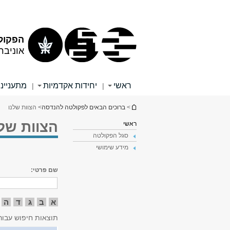
תוכן
תפריט
עליון
ראשי
הפקול
אוניבר
ראשי
יחידות אקדמיות
מתענייני
|
|
הינך נמצא כאן
>
ברוכים הבאים לפקולטה להנדסה
> הצוות שלנו
הצוות שלנ
ראשי
סגל הפקולטה
מידע שימושי
שם פרטי:
א
ב
ג
ד
ה
תוצאות חיפוש עבור