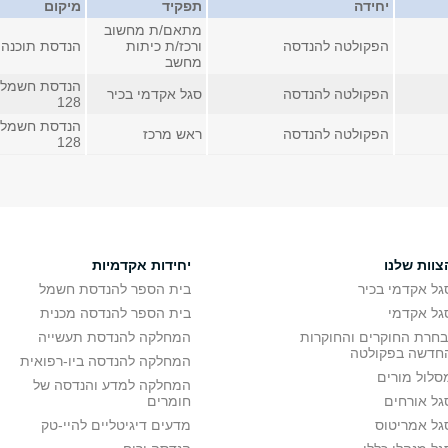
יחידה
תפקיד
מיקום
מתאם/ת מחשוב
הפקולטה להנדסה
ורכז/ת כיתות
הנדסת תוכנה
מחשב
הנדסת חשמל 
הפקולטה להנדסה
סגל אקדמי בכיר
128
הנדסת חשמל 
הפקולטה להנדסה
ראש מרכז
128
צוות שלנו
יחידות אקדמיות
גל אקדמי בכיר
בית הספר להנדסת חשמל
גל אקדמי
בית הספר להנדסה מכנית
בחרת החוקרים והחוקרות
המחלקה להנדסת תעשייה
חדשה בפקולטה
המחלקה להנדסה ביו-רפואית
סלול מורים
המחלקה למדע והנדסה של
גל אורחים
חומרים
גל אמריטוס
מדעים דיגיטליים להיי-טק