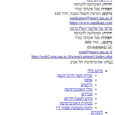
יחידה:
הפקולטה להנדסה
תפקיד:
סגל אקדמי בכיר
מיקום:
הנדסת חשמל מעבד, חדר 143
ramkatsee@tauex.tau.ac.il
https://www.ramikatz.com
פרופ' טל אליעזר [טל] כרמון
יחידה:
הפקולטה להנדסה
תפקיד:
סגל אקדמי בכיר
מיקום:
, חדר 009
03-6406842
total@tauex.tau.ac.il
http://web2.eng.tau.ac.il/wtest/carmon1/index.php
מידע כללי
יצירת קשר ודרכי הגעה
אלפון
דרושים
נהלי האוניברסיטה
מכרזים
מידע לשעת חירום
מבקרת האוניברסיטה
תקנון משמעת ופסקי דין
לימודים