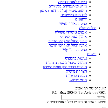
רישום לאוניברסיטה
מידע למתעניינים בלימודים
חישוב סיכויי קבלה לתואר ראשון
לוח שנת הלימודים
ידיעונים
כניסה לאזור האישי
סגל ומינהלה
אגפים ומשרדי מינהלה
ארגון הסגל המנהלי
ארגון הסגל האקדמי הבכיר
ארגון הסגל האקדמי הזוטר
כניסה ל-My Tau
נגישות
נגישות בקמפוס
מניעה וטיפול בהטרדה מינית
הנחיות בדבר חוק חופש המידע
הצהרת נגישות
הגנת הפרטיות
תנאי שימוש
אוניברסיטת תל אביב
P.O. Box 39040, Tel Aviv 6997801
חיפוש באתר זה
חיפוש בכל האוניברסיטה