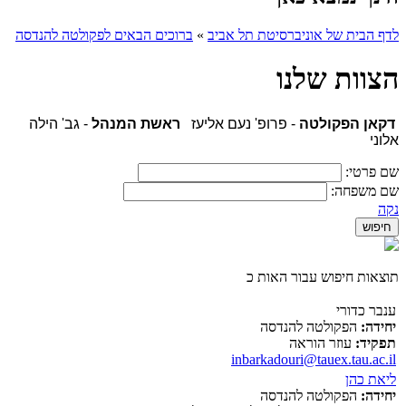
לדף הבית של אוניברסיטת תל אביב
»
ברוכים הבאים לפקולטה להנדסה
הצוות שלנו
דקאן הפקולטה
- פרופ' נעם אליעז
ראשת המנהל
- גב' הילה
אלוני
שם פרטי:
שם משפחה:
נקה
תוצאות חיפוש עבור האות כ
ענבר כדורי
יחידה:
הפקולטה להנדסה
תפקיד:
עוזר הוראה
inbarkadouri@tauex.tau.ac.il
ליאת כהן
יחידה:
הפקולטה להנדסה