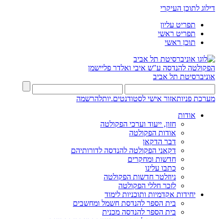
דילוג לתוכן העיקרי
תפריט עליון
תפריט ראשי
תוכן ראשי
הפקולטה להנדסה
ע"ש איבי ואלדר פליישמן
אוניברסיטת תל אביב
מערכת פניות
אזור אישי לסטודנטים.יות
להרשמה
אודות
חזון, ייעוד וערכי הפקולטה
אודות הפקולטה
דבר הדקאן
דקאני הפקולטה להנדסה לדורותיהם
חדשות ומחקרים
כתבו עלינו
ניוזלטר חדשות הפקולטה
לזכר חללי הפקולטה
יחידות אקדמיות ותוכניות לימוד
בית הספר להנדסת חשמל ומחשבים
בית הספר להנדסה מכנית