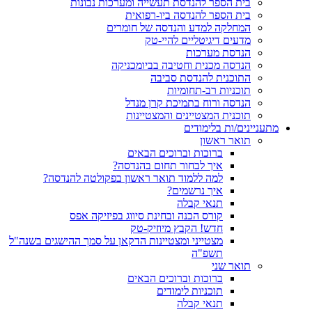
בית הספר להנדסת תעשייה ומערכות נבונות
בית הספר להנדסה ביו-רפואית
המחלקה למדע והנדסה של חומרים
מדעים דיגיטליים להיי-טק
הנדסת מערכות
הנדסה מכנית וחטיבה בביומכניקה
התוכנית להנדסת סביבה
תוכניות רב-תחומיות
הנדסה ורוח בתמיכת קרן מנדל
תוכנית המצטיינים והמצטיינות
מתעניינים/ות בלימודים
תואר ראשון
ברוכות וברוכים הבאים
איך לבחור תחום בהנדסה?
למה ללמוד תואר ראשון בפקולטה להנדסה?
איך נרשמים?
תנאי קבלה
קורס הכנה ובחינת סיווג בפיזיקה אפס
חדש! הקבץ מיוזיק-טק
מצטייני ומצטיינות הדקאן על סמך ההישגים בשנה"ל
תשפ"ה
תואר שני
ברוכות וברוכים הבאים
תוכניות לימודים
תנאי קבלה