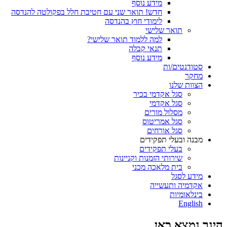
מידע נוסף
חדש! תואר שני עם חטיבת חלל בפקולטה להנדסה
לימודי חוץ בהנדסה
תואר שלישי
למה ללמוד תואר שלישי?
תנאי קבלה
מידע נוסף
סטודנטים/ות
מחקר
הצוות שלנו
סגל אקדמי בכיר
סגל אקדמי
מסלול מורים
סגל אמריטוס
סגל אורחים
מבנה ובעלי תפקידים
בעלי תפקידים
שירותי הזמנות וקניינות
בית מלאכה מכני
מידע לסגל
אקדמיה ותעשייה
בינלאומיות
English
הינך נמצא כאן