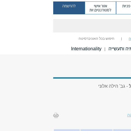
ניות
אזור אישי
להרשמה
לסטודנטים.יות
ה
חיפוש בכל האוניברסיטה
ה ותעשייה
Internationality
|
- גב' הילה אלוני
ה