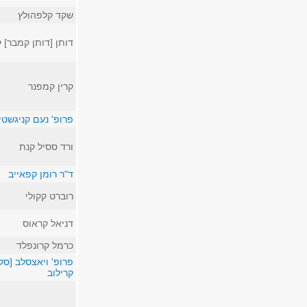
שקד קלפהולץ
דותן [דותן קמבר] 
קרין קמפנר
פרופ' נעם קניגשטיי
ורד ססיל קנת
ד"ר רומן קפאייב
רוברט קקולי
דניאל קראוס
כרמל קרונפלד
פרופ' ויאצסלב [סל
קרילוב