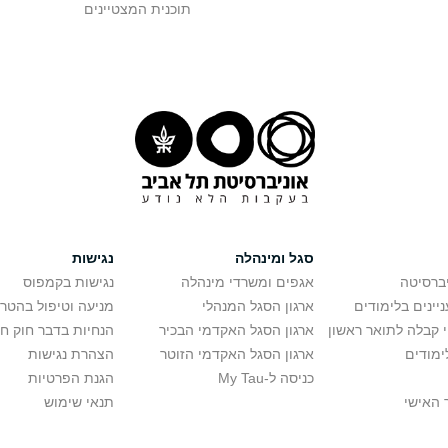
תוכנית המצטיינים
סגל ומינהלה
נגישות
יברסיטה
אגפים ומשרדי מינהלה
נגישות בקמפוס
יינים בלימודים
ארגון הסגל המנהלי
מניעה וטיפול בהטר
י קבלה לתואר ראשון
ארגון הסגל האקדמי הבכיר
הנחיות בדבר חוק ח
ימודים
ארגון הסגל האקדמי הזוטר
הצהרת נגישות
כניסה ל-My Tau
הגנת הפרטיות
 האישי
תנאי שימוש