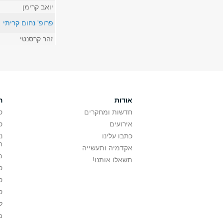
יואב קרימן
פרופ' נחום קריתי
זהר קרסנטי
אודות
ה
חדשות ומחקרים
ס
אירועים
ס
כתבו עלינו
נ
ה
אקדמיה ותעשייה
מ
תשאלו אותנו!
ס
ס
ס
ל
מ