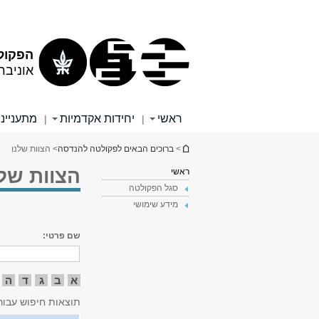
תוכן
תפריט
עליון
ראשי
הפקול
אוניבר
ראשי
יחידות אקדמיות
מתענייני
|
|
הינך נמצא כאן
>
ברוכים הבאים לפקולטה להנדסה
> הצוות שלנו
הצוות שלנ
ראשי
סגל הפקולטה
מידע שימושי
שם פרטי:
א
ב
ג
ד
ה
תוצאות חיפוש עבור