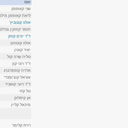
שם
שני קאופמן
ליאת קאופמן מילו
אולג קגנוביץ'
תומר קוזוקין גנדלמ
ד"ר יורם קוזק
אולג קוטוזוב
יאיר קוטין
טליה שרה קול
ד"ר רוני קון
אדרה קופפרברג
אוראל קוצ'ומנדי
ד"ר רועי קושניר
טל קזז
אן קיסלוק
מיכאל קליין
רוית קלימר