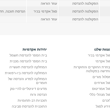
הפקולטה להנדסה
עוזר הוראה
הפקולטה להנדסה
סגל אקדמי בכיר
הנדסת תוכנה, חדר 6
הפקולטה להנדסה
עוזר הוראה
צוות שלנו
יחידות אקדמיות
גל אקדמי בכיר
בית הספר להנדסת חשמל
גל אקדמי
בית הספר להנדסה מכנית
בחרת החוקרים והחוקרות
המחלקה להנדסת תעשייה
חדשה בפקולטה
המחלקה להנדסה ביו-רפואית
סלול מורים
המחלקה למדע והנדסה של
גל אורחים
חומרים
גל אמריטוס
מדעים דיגיטליים להיי-טק
גל מנהלי כללי
הנדסה ורוח
זכרם
תוכניות רב-תחומיות
ידע לסגל
התוכנית להנדסת סביבה