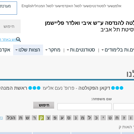
מערכת פ
אלפון
שער לסטודנטים
שער לסגל האקדמי
שער לסגל המנהלי
English
חיפוש
טה להנדסה
ע"ש איבי ואלדר פליישמן
סיטת תל אביב
חיפוש באתר ז
ם.ות בלימודים
סטודנטים.ות
מחקר
הצוות שלנו
אקדמי
|
|
ו
דקאן הפקולטה
- פרופ' נעם אליעז
ראשת המנהל
שם משפחה:
ו
ז
ח
ט
י
כ
ל
מ
נ
ס
ע
פ
צ
ק
ר
ש
ת
הכל
נק
 האות ק