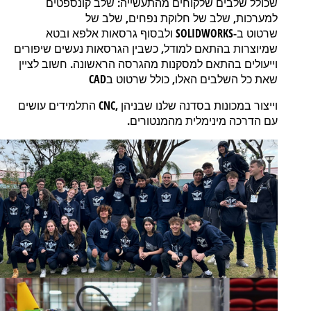
:
שכולל
שלבים
שלקוחים
מהתעשייה
שלב
קונספטים
,
,
למערכות
שלב
של
חלוקת
נפחים
שלב
של
SOLIDWORKS-
שרטוט
ב
ולבסוף
גרסאות
אלפא
ובטא
,
שמיוצרות
בהתאם
למודל
כשבין
הגרסאות
נעשים
שיפורים
.
וייעולים
בהתאם
למסקנות
מהגרסה
הראשונה
חשוב
לציין
CAD
,
שאת
כל
השלבים
האלו
כולל
שרטוט
ב
CNC,
וייצור
במכונות
בסדנה
שלנו
שבניהן
התלמידים
עושים
.
עם
הדרכה
מינימלית
מהמנטורים