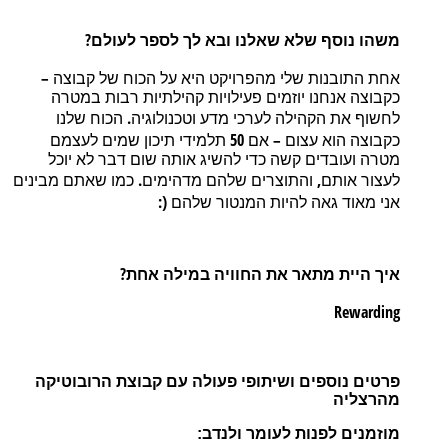
?
משהו
נוסף
שלא
שאלנו
ובא לך
לספר
לעולם
–
אחת
התובנות
שלי
מהפרויקט
היא
על
הכוח
של
קבוצה
כקבוצה
אנחנו
יוזמים
פעילויות
קהילתיות
רבות
במטרה
.
לחשוף
את
הקהילה
לערכי
מדע
וטכנולוגיה
הכוח
שלנו
50
–
כקבוצה
הוא
עצום
אם
תלמידי
תיכון
שמים
לעצמם
מטרה
ועובדים
קשה
כדי
להשיג
אותה
שום
דבר
לא
יוכל
.
,
לעצור
אותם
והתוצרים
שלהם
מדהימים
כמו
שאתם
מבינים
(:
אני
מאוד
גאה
להיות
המנטור
שלהם
?
איך
היית
מתאר
את
החוויה
במילה
אחת
Rewarding
פרטים נוספים ושיתופי פעולה עם קבוצת הרובוטיקה
מהרצליה
מוזמנים לפנות לעומר ולנדב: