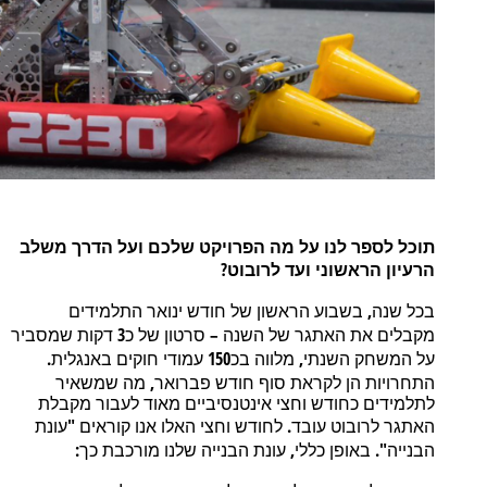
תוכל
לספר
לנו
על
מה
הפרויקט
שלכם
ועל
הדרך
משלב
?
הרעיון
הראשוני
ועד
לרובוט
,
בכל
שנה
בשבוע
הראשון
של
חודש
ינואר
התלמידים
3
–
מקבלים
את
האתגר
של
השנה
סרטון
של
כ
דקות
שמסביר
.
150
,
על
המשחק
השנתי
מלווה
בכ
עמודי
חוקים
באנגלית
,
התחרויות
הן
לקראת
סוף
חודש
פברואר
מה
שמשאיר
לתלמידים
כחודש
וחצי
אינטנסיביים
מאוד
לעבור
מקבלת
"
.
האתגר
לרובוט
עובד
לחודש
וחצי
האלו
אנו
קוראים
עונת
:
,
".
הבנייה
באופן
כללי
עונת
הבנייה
שלנו
מורכבת
כך