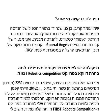
?
ספר
לנו בבקשה מי אתה
'
25,
,
שמי
עומר
קריב
בן
שנה
ד
בתואר
הכפול
של
הנדסה
).
(
מכנית
וגיאופיזיקה
מדעי
כדור
הארץ
אני
עובד
בחברת
,
"
"
ההייטק
אינוויז
כסטודנט
להנדסה
מכנית
ואני
מנטור
של
–
General Angels
קבוצת
הרובוטיקה
קבוצת
הרובוטיקה
של
.
FRC
תיכון
הנדסאים
הרצליה
במסגרת
תוכנית
ה
.
בפקולטה
יש
לא
מעט
פרויקטים
מעניינים
למה
?
FIRST Robotics Competition
בחרת
דווקא
בפרויקט
2230 (
,
אני
בוגר
של
הפרויקט
בעצמי
הייתי
חבר
קבוצה
מתיכון
2016
,
)
הנדסאים
בהרצליה
כשהייתי
בתיכון
וב
הייתי
קפטן
.
הקבוצה
במהלך
ההשתתפות
שלי
בפרויקט
נחשפתי
לעולם
ההנדסה
המכנית
ובזכות
הפרויקט
החלטתי
ללמוד
הנדסה
.
מכנית
ולהיות
מהנדס
לכן
הבחירה
שלי
להתנדב
בפרויקט
,
FIRST Robotics Competition
ה-
הייתה
קלה
מאוד
חשוב
לי