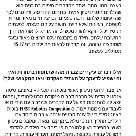
.
בעצמי
המון
מהם
אחד
מהדברים
היפים
בתוכנית
הוא
,
שהילדים
חסרי
ניסיון
אמיתי
בתחום
ההנדסה
וזה
גורם
לכך
שהרעיונות
שלהם
הרבה
פעמים
הם
יצירתיים
מאוד
ומחוץ
.
,
לקופסה
רעיונות
שלא
הייתי
חושב
עליהם
בעצמי
לפעמים
,
הניסיון
יכול
דווקא
להוות
מכשול
וזה
מרתק
לראות
את
דרך
.
החשיבה
שלהם
הילדים
בקבוצה
שלנו
חרוצים
מאוד
ובעלי
15-17
,
מוטיבציה
גבוהה
וזה
מדהים
לראות
מה
ילדים
בני
.
מסוגלים
לעשות
אילו
דברים
עיקריים
צברת
מההשתתפות
בתחרות
ואיך
?
\
זה
ישפיע לדעתך
על
העתיד
האקדמי
ו
או
המקצועי
שלך
–
אני
צברתי
המון
ניסיון
מעשי
בזכות
התוכנית
באוניברסיטה
,
אנחנו
לומדים
על
הרבה
דברים
מנקודת
מבט
לימודית
ופחות
יוצא
לנו
להתנסות
בפועל
עם
הדברים
ולהרכיב
עם
הידיים
או
FIRST Robotics Competition
.
לעבוד
עם
מכונות
ייצור
ב
בזכות
האינטנסיביות
של
עונת
הבנייה
אנחנו
עוברים
ביחד
עם
,
הילדים
תהליך
הנדסי
מלא
בזמן
קצר
מאוד
ומקבלים
ניסיון
.
מעשי
בהפיכת
רעיון
למוצר
סופי
ביחד
עם
הילדים
למדתי
,
,
,
המון
על
עבודה
בקבוצה
ניהול
זמנים
תעדוף
עבודה
בחירת