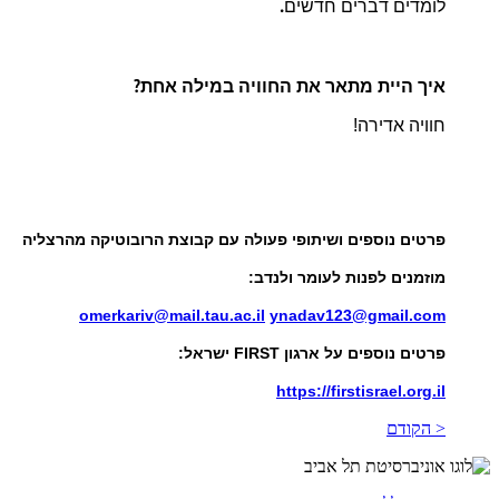
.
לומדים
דברים
חדשים
?
איך
היית
מתאר
את
החוויה
במילה
אחת
חוויה
אדירה!
פרטים נוספים ושיתופי פעולה עם קבוצת הרובוטיקה מהרצליה
מוזמנים לפנות לעומר ולנדב:
omerkariv@mail.tau.ac.il
ynadav123@gmail.com
פרטים נוספים על ארגון FIRST ישראל:
https://firstisrael.org.il
< הקודם