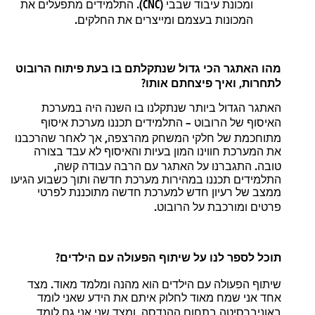
).
CNC
(
ומכונת
עיבוד
שבבי
התלמידים
מתפעלים
את
.
המכונות
בעצמם
ומייצרים
את
החלקים
מהו
האתגר
הכי
גדול
שנתקלתם
בו
בעת
פיתוח
הרובוט
?
,
לתחרות
ואיך
פיצחתם
אותו
האתגר
הגדול
ביותר
שנתקלנו
בו
השנה
היה
במערכת
–
האיסוף
של
הרובוט
התלמידים
תכננו
מערכת
איסוף
,
מתוחכמת
של
חלקי
המשחק
מהרצפה
אך
לאחר
שהרכבנו
את
המערכת
חווינו
המון
בעיות
והאיסוף
לא
עבד
בצורה
,
.
טובה
התגברנו
על
האתגר
עם
הרבה
עבודה
קשה
התלמידים
תכננו
במהירות
מערכת
חדשה
ותוך
כשבוע
הגיעו
ממצב
של
רעיון
חדש
למערכת
חדשה
מתוכננת
לפרטי
.
פרטים
ומורכבת
על
הרובוט
?
תוכל
לספר
לנו
על
שיתוף
הפעולה
עם
הילדים
.
שיתוף
הפעולה
עם
הילדים
הוא
מהנה
ומלמד
מאוד
מצד
אחד
אני
שמח
מאוד
לחלוק
איתם
את
הידע
שאני
לומד
,
באוניברסיטה
בתחום
ההנדסה
ומצד
שני
אני
גם
לומד