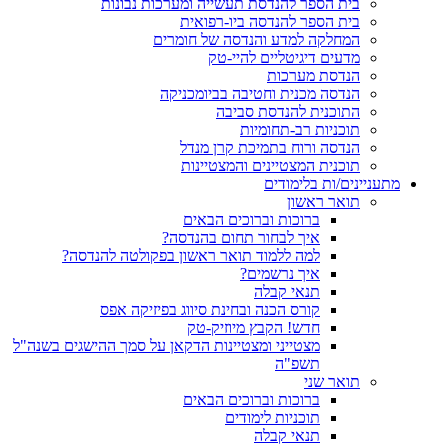
בית הספר להנדסת תעשייה ומערכות נבונות
בית הספר להנדסה ביו-רפואית
המחלקה למדע והנדסה של חומרים
מדעים דיגיטליים להיי-טק
הנדסת מערכות
הנדסה מכנית וחטיבה בביומכניקה
התוכנית להנדסת סביבה
תוכניות רב-תחומיות
הנדסה ורוח בתמיכת קרן מנדל
תוכנית המצטיינים והמצטיינות
מתעניינים/ות בלימודים
תואר ראשון
ברוכות וברוכים הבאים
איך לבחור תחום בהנדסה?
למה ללמוד תואר ראשון בפקולטה להנדסה?
איך נרשמים?
תנאי קבלה
קורס הכנה ובחינת סיווג בפיזיקה אפס
חדש! הקבץ מיוזיק-טק
מצטייני ומצטיינות הדקאן על סמך ההישגים בשנה"ל
תשפ"ה
תואר שני
ברוכות וברוכים הבאים
תוכניות לימודים
תנאי קבלה