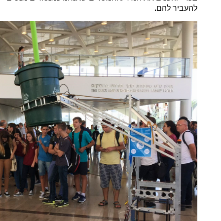
.
להעביר
להם