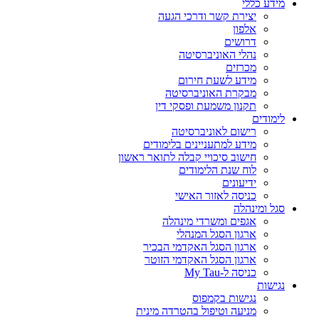
מידע כללי
יצירת קשר ודרכי הגעה
אלפון
דרושים
נהלי האוניברסיטה
מכרזים
מידע לשעת חירום
מבקרת האוניברסיטה
תקנון משמעת ופסקי דין
לימודים
רישום לאוניברסיטה
מידע למתעניינים בלימודים
חישוב סיכויי קבלה לתואר ראשון
לוח שנת הלימודים
ידיעונים
כניסה לאזור האישי
סגל ומינהלה
אגפים ומשרדי מינהלה
ארגון הסגל המנהלי
ארגון הסגל האקדמי הבכיר
ארגון הסגל האקדמי הזוטר
כניסה ל-My Tau
נגישות
נגישות בקמפוס
מניעה וטיפול בהטרדה מינית