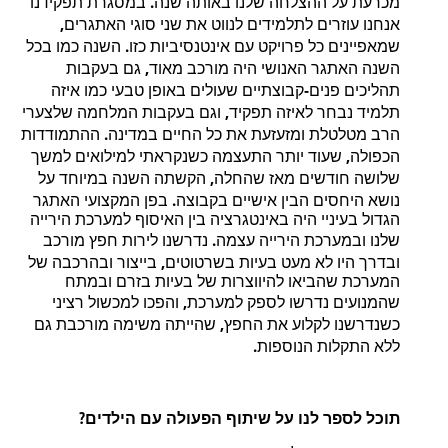
.
מכרעת
על
ההצלחה
שלנו
באותה
שנה
במסגרת
תפקידנו
,
אנחנו
עוזרים
לתלמידים
לנווט
את
שני
סוגי
האתגרים
.
שמאפיינים
כל
פרויקט
עם
אינטנסיביות
כזו
השנה
כמו
בכל
,
השנה
האתגר
האנושי
היה
מורכב
מאוד
גם
בעקבות
-
תהליכים
פנים
קבוצתיים
שעולים
באופן
טבעי
כמו
איזה
,
תלמיד
נבחר
לאיזה
תפקיד
וגם
בעקבות
המלחמה
שלצערי
.
הרב
מטלטלת
ומזעזעת
את
כל
החיים
במדינה
ההתמודדות
,
הכפולה
שעוד
יותר
התעצמה
כשנקראתי
למילואים
למשך
,
שלושה
חודשים
מאז
שהחלה
הקשתה
השנה
במיוחד
על
.
נושא
היחסים
הבין
אישיים
בקבוצה
בפן
המקצועי
האתגר
הגדול
בעיניי
היה
באינטגרציה
בין
האיסוף
למערכת
הירייה
.
שלנו
ובמערכת
הירייה
עצמה
נדרשנו
לירות
חפץ
מורכב
,
ובדרך
היו
לא
מעט
בעיות
בשרטוטים
בייצור
ובהרכבה
של
המערכת
שהביאו
להיווצרות
של
בעיות
בזרם
ובמתח
,
שהמנועים
נדרשו
לספק
למערכת
והפכו
למכשול
רציני
,
כשנדרשנו
לקלוע
את
החפץ
שהייתה
משימה
מורכבת
גם
.
ללא
התקלות
הנוספות
?
תוכל
לספר
לנו
על
שיתוף
הפעולה
עם
הילדים