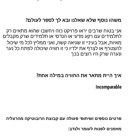
?
משהו
נוסף
שלא
שאלנו
ובא לך
לספר
לעולם
אני
בטוח
שרבים
יראו
פרויקט
כזה
ויחשבו
שהוא
מתאים
רק
לתלמידים
עם
רקע
מדעי
או
הנדסי
או
תלמידים
שרק
מקבלים
,
,
מאיות
אבל
בעיניי
זו
שגיאה
קשה
ואני
ממליץ
לכל
מי
שיכול
להצטרף
או
לצרף
את
ילדיו
כי
זו
חוויה
שיכולה
לפתח
כל
נער
ונערה
שרק
היו
רוצים
בכך
?
איך
היית
מתאר
את
החוויה
במילה
אחת
Incomparable
פרטים נוספים ושיתופי פעולה עם קבוצת הרובוטיקה מהרצליה
מוזמנים לפנות לעומר ולנדב: