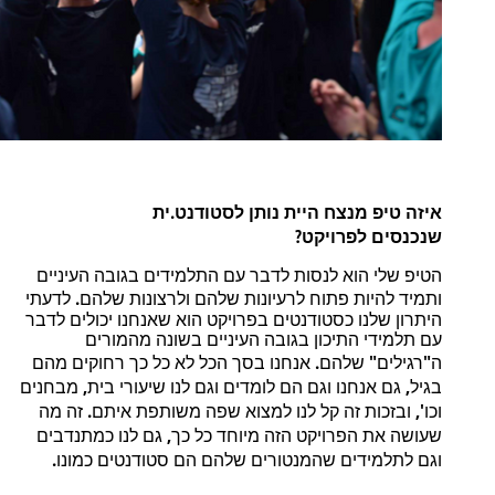
.
איזה
טיפ
מנצח
היית
נותן
לסטודנט
ית
?
שנכנסים
לפרויקט
הטיפ
שלי
הוא
לנסות
לדבר
עם
התלמידים
בגובה
העיניים
.
ותמיד
להיות
פתוח
לרעיונות
שלהם
ולרצונות
שלהם
לדעתי
היתרון
שלנו
כסטודנטים
בפרויקט
הוא
שאנחנו
יכולים
לדבר
עם
תלמידי
התיכון
בגובה
העיניים
בשונה
מהמורים
.
"
"
ה
רגילים
שלהם
אנחנו
בסך
הכל
לא
כל
כך
רחוקים
מהם
,
,
בגיל
גם
אנחנו
וגם
הם
לומדים
וגם
לנו
שיעורי
בית
מבחנים
.
',
וכו
ובזכות
זה
קל
לנו
למצוא
שפה
משותפת
איתם
זה
מה
,
שעושה
את
הפרויקט
הזה
מיוחד
כל
כך
גם
לנו
כמתנדבים
.
וגם
לתלמידים
שהמנטורים
שלהם
הם
סטודנטים
כמונו