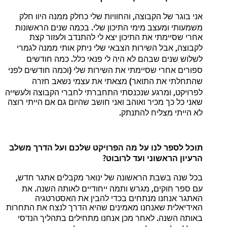
,
אני
בוגר
של
הקבוצה
והחוויות
שלי
כחלק
ממנה
היוו
חלק
.
משמעותי
ומעצב
מימי
התיכון
שלי
בכמה
שנים
הראשונות
אחרי
שסיימתי
את
התיכון
יצא
לי
להתנדב
ולעזור
קצת
,
לקבוצה
אבל
השירות
הצבאי
שלי
ניתק
אותי
ממנה
לגמרי
.
לשלוש
שנים
שבהם
לא
היה
לי
פנאי
כלל
כמה
חודשים
(
ספורים
אחרי
שסיימתי
את
השירות
שלי
וכמה
חודשים
לפני
)
שהתחלתי
את
התואר
מצאתי
את
עצמי
נשאב
חזרה
,
לפרויקט
ומרגע
שנכנסתי
התחברתי
לחברי
הקבוצה
ולעשייה
שאני
כל
כך
מכיר
ואוהב
ואני
חושב
שהיום
גם
אם
הייתי
רוצה
.
לא
הייתי
מצליח
להתנתק
תוכל
לספר
לנו
על
מה
הפרויקט
שלכם
ועל
הדרך
משלב
?
הרעיון
הראשוני
ועד
לרובוט
,
בכל
שנה
בשבת
הראשונה
של
ינואר
מקבלים
אתגר
חדש
.
,
עם
ספר
חוקים
מגרש
ותמה
ייחודיים
לאותה
השנה
את
האתגר
אנחנו
מנתחים
בכדי
להבין
את
האסטרטגיה
האידיאלית
שאנחנו
מאמינים
שהיא
הדרך
לנצח
את
התחרות
.
באותה
השנה
לאחר
מכן
אנחנו
מתחילים
בתהליך
הנדסי