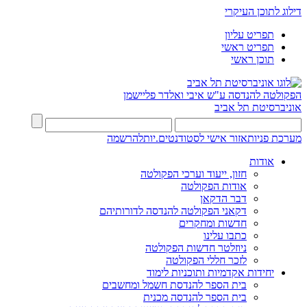
דילוג לתוכן העיקרי
תפריט עליון
תפריט ראשי
תוכן ראשי
הפקולטה להנדסה
ע"ש איבי ואלדר פליישמן
אוניברסיטת תל אביב
מערכת פניות
אזור אישי לסטודנטים.יות
להרשמה
אודות
חזון, ייעוד וערכי הפקולטה
אודות הפקולטה
דבר הדקאן
דקאני הפקולטה להנדסה לדורותיהם
חדשות ומחקרים
כתבו עלינו
ניוזלטר חדשות הפקולטה
לזכר חללי הפקולטה
יחידות אקדמיות ותוכניות לימוד
בית הספר להנדסת חשמל ומחשבים
בית הספר להנדסה מכנית