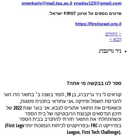
omerkariv@mail.tau.ac.il
ynadav123@gmail.com
פרטים נוספים על ארגון FIRST ישראל:
https://firstisrael.org.il
< הקודם
הבא >
ניר גרינברג
ספר לנו בבקשה מי אתה?
19,
,
קוראים
לי
ניר
גרינברג
בן
לומד
בשנה
ב׳
בתואר
הדו
חוגי
,
.
להנדסת
חשמל
ופיזיקה
אני
עתודאי
בתכנית
פסגות
2022
.
וכשאסיים
את
התואר
אתגייס
לצבא
אני
בוגר
שנת
של
תיכון
הנדסאים
וקבוצת
הרובוטיקה
של
בית
הספר
וכשהתחלתי
את
התואר
חזרתי
להתנדב
בבית
הספר
(First Lego
FRC
בפרוייקט
ה-
בפרויקטים
לכיתות
הנמוכות
יותר
ו
League, First Tech Challenge).