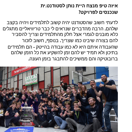
.
איזה
טיפ
מנצח
היית
נותן
לסטודנט
ית
?
שנכנסים
לפרויקט
לדעתי
חשוב
שהסטודנט
יהיה
קשוב
לתלמידים
ויהיה
בקצב
.
שלהם
הרבה
מהדברים
שנראים
לי
כבר
טריוויאליים
מתגלים
כלא
מובנים
לגמרי
אצל
חלק
מהתלמידים
וצריך
להסביר
,
.
להם
בצורה
שיבינו
כמו
שצריך
בנוסף
חשוב
לזכור
-
שהעבודה
איתם
היא
לא
כמו
עבודה
בהייטק
הם
תלמידים
בתיכון
ולא
תמיד
יש
להם
זמן
להשקיע
את
כל
הזמן
שלהם
.
ברובוטיקה
והם
ממשיכים
להתבגר
בזמן
העונה