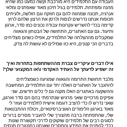
העבודה
עם
התלמידים
היא
מורכבת
וקשה
כמעט
כמו
שהיא
.
מהנה
ומפתחת
תלמידים
בגיל
תיכון
מאוד
שאפתנים
ומלאי
,
,
אנרגיה
תכונה
שמהווה
להם
גם
חוזקה
וגם
חולשה
ולעיתים
תכופות
אנחנו
נדרשים
לנסות
ולרסן
את
הרצון
שלהם
לרוץ
,
קדימה
בכדי
להשריש
עקרונות
עבודה
נכונים
כמו
סדר
ארגון
,
.
ותיעוד
גם
עם
האתגרים
התחושה
של
הבטחון
והגאווה
,
שמקבלים
מההצלחה
של
התלמידים
אפילו
כשהם
מצליחים
.
,
בדברים
הכי
קטנים
היא
כזו
שמילים
לא
עושות
לה
צדק
אילו
דברים
עיקריים
צברת
מההשתתפות
בתחרות
ואיך
?
\
זה
ישפיע לדעתך
על
העתיד
האקדמי
ו
או
המקצועי
שלך
מלבד
תחושת
התרומה
והגאווה
שמגיעה
כשמצליחים
,
להתגבר
על
האתגרים
האלה
יחד
עם
התלמידים
המחשבה
.
וההשקעה
באתגרים
האלו
מקנה
גם
לי
כלים
חדשים
שני
,
אפיקים
מרכזיים
שאני
מרגיש
שנתרמתי
בהם
הם
סדר
וארגון
שאני
נדרש
לו
כדי
להציב
דוגמה
אישית
לתלמידים
ועוזר
לי
,
מאוד
בארגון
הלימודים
האוניברסיטאיים
ויכולת
ההתבטאות
,
שלי
שהתפתחה
ברבה
מהצורך
שלי
להעביר
מסרים
ברורים
לסוגים
רבים
של
תלמידים
שזקוקים
לדרכי
תקשורת
שונות
בכדי
להפנים
את
המידע
והמסרים
שאנחנו
כמנטורים
מנסים