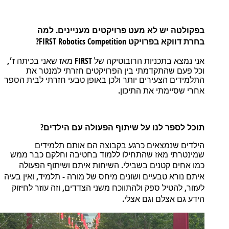
.
בפקולטה
יש
לא
מעט
פרויקטים
מעניינים
למה
?
FIRST Robotics Competition
בחרת
דווקא
בפרויקט
,
FIRST
אני
נמצא
בתכניות
הרובוטיקה
של
מאז
שאני
בכיתה
ז׳
וכל
פעם
שהתקדמתי
בין
הפרויקטים
חזרתי
למנטר
את
התלמידים
הצעירים
יותר
ולכן
באופן
טבעי
חזרתי
לבית
הספר
.
אחרי
שסיימתי
את
התיכון
?
תוכל
לספר
לנו
על
שיתוף
הפעולה
עם
הילדים
הילדים
שנמצאים
כרגע
בקבוצה
הם
אותם
תלמידים
שמינטרתי
מאז
שהתחילו
ללמוד
בחטיבה
וחלקם
כבר
ממש
.
כמו
אחים
קטנים
בשבילי
השיחות
איתם
ושיתוף
הפעולה
,
-
איתם
נורא
טבעיים
ושונים
מיחס
של
מורה
תלמיד
ואין
בעיה
,
,
לעזור
להטיל
ספק
ולהתווכח
משני
הצדדים
וזה
עוזר
לחיזוק
.
הידע
גם
אצלם
וגם
אצלי