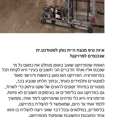
.
איזה
טיפ
מנצח
היית
נותן
לסטודנט
ית
?
שנכנסים
לפרויקט
האמת
שהפרויקט
שואב
באופן
מוחלט
את
כמעט
כל
מי
שנכנס
אליו
ואחד
הדברים
הכי
חשובים
בעיניי
היא
לקחת
הכל
.
בפרופורציה
הפרויקט
הוא
טעון
ברגשות
ודורשני
מאוד
,
,
למנטורים
ותלמידים
כאחד
ובתוך
הלחץ
שנובע
בכך
,
מנטורים
במיוחד
זקוקים
לרגעים
של
שקט
וניתוק
כדי
לשרוד
.
גם
בפרויקט
וגם
בלימודים
או
בעיסוקים
חשובים
לא
פחות
,
פרופורציה
היא
כלי
מדהים
שהפרויקט
לימד
אותי
וממשיך
,
,
ללמד
אותי
עד
היום
שמאפשר
לי
להצליח
בפרויקט
,
בלימודים
במילואים
ובכל
דבר
שאני
רוצה
להצליח
בו
והוא
.
אחד
התובנות
החשובות
שהפקתי
מהפרויקט