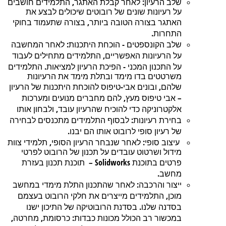
,
:
שלב
הרעיון
לאחר
קבלת
האתגר
התלמידים
חושבים
על
רעיונות
שונים
של
רובוטים
שיכולים
לבצע
את
,
האתגר
בצורה
הטובה
ביותר
בצורה
שתעמוד
בחוקי
.
התחרות
:
-
שלב
הקונספטים
הוכחת
היתכנות
לאחר
המחשבה
,
על
הרעיונות
האפשריים
התלמידים
מתחילים
לעבוד
.
-
על
התכנון
המכני
הפיכת
הרעיון
למציאות
התלמידים
משרטטים
בדו
מימד
ובתלת
מימד
את
הרעיונות
-
,
שלהם
ובונים
אבי
טיפוס
להוכחת
היתכנות
של
הרעיון
,
–
אבי
טיפוס
מעץ
להם
מחברים
מנועים
ומערכות
,
אלקטרוניקה
כדי
להוכיח
שהרעיון
עובד
ולבחון
אותו
:
בחירת
רעיונות
לבסוף
התלמידים
מתכנסים
לבחירה
.
של
רעיון
סופי
לרובוט
אותו
הם
יבנו
,
:
עיצוב
סופי
לאחר
שנבחר
הרעיון
הסופי
תלמידי
צוות
מידול
ושרטוט
עובדים
על
תכנון
של
הרובוט
לפרטי
–
Solidworks
פרטים
בתוכנת
תוכנת
תכנון
בעזרת
.
מחשב
:
ייצור
והרכבה
לאחר
שהתכנון
התלת
מימדי
במחשב
,
מוכן
התלמידים
מייצרים
את
חלקי
הרובוט
בעצמם
.
בסדנה
שלנו
בסדנת
הרובוטיקה
של
התיכון
ישנו
,
,
:
במכשור
רב
הכולל
מכונות
כבדות
כרסומת
מחרטה