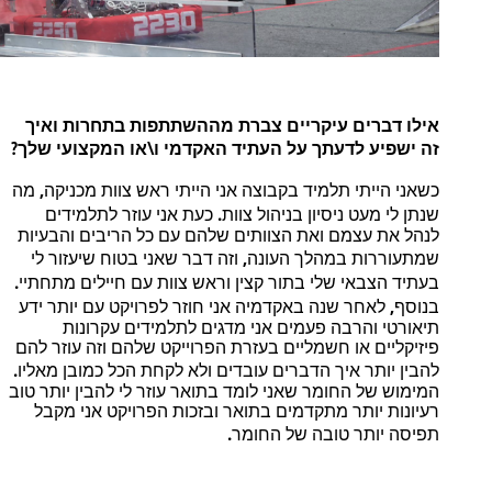
אילו
דברים
עיקריים
צברת
מההשתתפות
בתחרות
ואיך
?
\
זה
ישפיע לדעתך
על
העתיד
האקדמי
ו
או
המקצועי
שלך
,
כשאני
הייתי
תלמיד
בקבוצה
אני
הייתי
ראש
צוות
מכניקה
מה
.
שנתן
לי
מעט
ניסיון
בניהול
צוות
כעת
אני
עוזר
לתלמידים
לנהל
את
עצמם
ואת
הצוותים
שלהם
עם
כל
הריבים
והבעיות
,
שמתעוררות
במהלך
העונה
וזה
דבר
שאני
בטוח
שיעזור
לי
.
בעתיד
הצבאי
שלי
בתור
קצין
וראש
צוות
עם
חיילים
מתחתיי
,
בנוסף
לאחר
שנה
באקדמיה
אני
חוזר
לפרויקט
עם
יותר
ידע
תיאורטי
והרבה
פעמים
אני
מדגים
לתלמידים
עקרונות
פיזיקליים
או
חשמליים
בעזרת
הפרוייקט
שלהם
וזה
עוזר
להם
.
להבין
יותר
איך
הדברים
עובדים
ולא
לקחת
הכל
כמובן
מאליו
המימוש
של
החומר
שאני
לומד
בתואר
עוזר
לי
להבין
יותר
טוב
רעיונות
יותר
מתקדמים
בתואר
ובזכות
הפרויקט
אני
מקבל
.
תפיסה
יותר
טובה
של
החומר