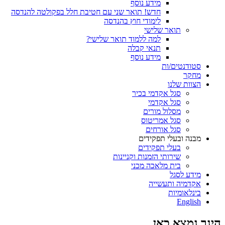
מידע נוסף
חדש! תואר שני עם חטיבת חלל בפקולטה להנדסה
לימודי חוץ בהנדסה
תואר שלישי
למה ללמוד תואר שלישי?
תנאי קבלה
מידע נוסף
סטודנטים/ות
מחקר
הצוות שלנו
סגל אקדמי בכיר
סגל אקדמי
מסלול מורים
סגל אמריטוס
סגל אורחים
מבנה ובעלי תפקידים
בעלי תפקידים
שירותי הזמנות וקניינות
בית מלאכה מכני
מידע לסגל
אקדמיה ותעשייה
בינלאומיות
English
הינך נמצא כאן