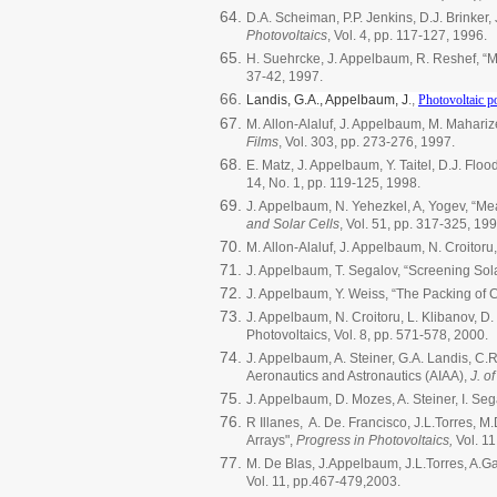
D.A. Scheiman, P.P. Jenkins, D.J. Brinke
Photovoltaics
, Vol. 4, pp. 117-127, 1996.
H. Suehrcke, J. Appelbaum, R. Reshef, “
37-42, 1997.
Landis, G.A., Appelbaum, J
.,
Photovoltaic 
M. Allon-Alaluf, J. Appelbaum, M. Mahariz
Films
, Vol. 303, pp. 273-276, 1997.
E. Matz, J. Appelbaum, Y. Taitel, D.J. Flo
14, No. 1, pp. 119-125, 1998.
J. Appelbaum, N. Yehezkel, A, Yogev, “Me
and Solar Cells
, Vol. 51, pp. 317-325, 199
M. Allon-Alaluf, J. Appelbaum, N. Croitor
J. Appelbaum, T. Segalov, “Screening Sol
J. Appelbaum, Y. Weiss, “The Packing of 
J. Appelbaum, N. Croitoru, L. Klibanov, D
Photovoltaics, Vol. 8, pp. 571-578, 2000.
J. Appelbaum, A. Steiner, G.A. Landis, C.
Aeronautics and Astronautics (AIAA),
J. o
J. Appelbaum, D. Mozes, A. Steiner, I. Se
R Illanes, A. De. Francisco, J.L.Torres, 
Arrays",
Progress in Photovoltaics,
Vol. 1
M. De Blas, J.Appelbaum, J.L.Torres, A.Gar
Vol. 11, pp.467-479,2003.