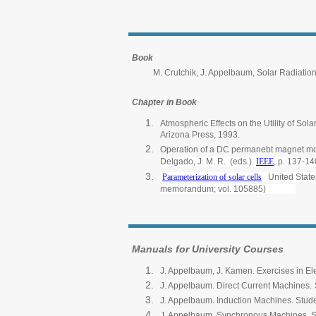
Book
M. Crutchik, J. Appelbaum, Solar Radiation o
Chapter in Book
Atmospheric Effects on the Utility of Sol
Arizona Press, 1993.
Operation of a DC permanebt magnet mot
Delgado, J. M. R. (eds.).
IEEE
, p. 137-14
Parameterization of solar cells
United State
memorandum; vol. 105885)
Manuals for University Courses
J. Appelbaum, J. Kamen. Exercises in El
J. Appelbaum. Direct Current Machines.
J. Appelbaum. Induction Machines.
Stude
J. Appelbaum. Synchronous Machines.
S