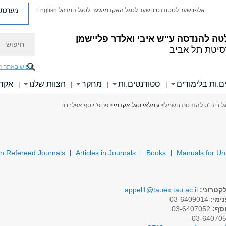
מערכת פ
אלפון
שער לסטודנטים
שער לסגל האקדמי
שער לסגל המנהלי
English
חיפוש
טה להנדסה
ע"ש איבי ואלדר פליישמן
סיטת תל אביב
חיפוש באתר ז
ם.ות בלימודים
סטודנטים.ות
מחקר
הצוות שלנו
אקדמ
|
|
|
|
ל ביה"ס להנדסת חשמל
>
גימלאי סגל אקדמי
> פרופ' יוסף אפלבוים
in Refereed Journals
Articles in Journals
Books
Manuals for Un
קטרוני:
appel1@tauex.tau.ac.il
ימי:
03-6409014
וסף:
03-6407052