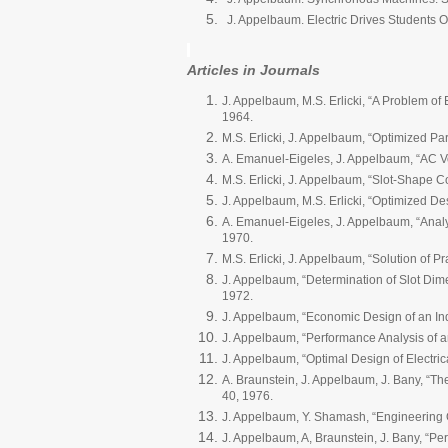
J. Appelbaum. Electric Drives
Students Or
Articles in Journals
J. Appelbaum, M.S. Erlicki, “A Problem of
1964.
M.S. Erlicki, J. Appelbaum, “Optimized Pa
A. Emanuel-Eigeles, J. Appelbaum, “AC V
M.S. Erlicki, J. Appelbaum, “Slot-Shape C
J. Appelbaum, M.S. Erlicki, “Optimized De
A. Emanuel-Eigeles, J. Appelbaum, “Anal
1970.
M.S. Erlicki, J. Appelbaum, “Solution of P
J. Appelbaum, “Determination of Slot Di
1972.
J. Appelbaum, “Economic Design of an In
J. Appelbaum, “Performance Analysis of 
J. Appelbaum, “Optimal Design of Electri
A. Braunstein, J. Appelbaum, J. Bany, “Th
40, 1976.
J. Appelbaum, Y. Shamash, “Engineering 
J. Appelbaum, A, Braunstein, J. Bany, “Pe