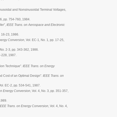
inusoidal and Nonsinusoidal Terminal Voltages,
 6, pp. 754-760, 1984.
fer”,
IEEE Trans. on Aerospace and Electronic
p. 16-23, 1986.
nergy Conversion
, Vol. EC-1, No. 1, pp. 17-25,
, No. 2-3, pp. 343-362, 1986.
01-228, 1987.
ation Technique”.
IEEE Trans. on Energy
and Cost of an Optimal Design”.
IEEE Trans. on
Vol. EC-2, pp. 534-541, 1987.
on Energy Conversion
, Vol. 4, No. 3, pp. 351-357,
 1989.
IEEE Trans. on Energy Conversion
, Vol. 4, No. 4,