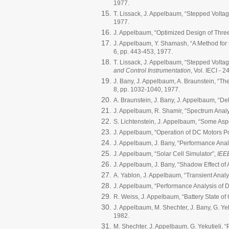
1977.
T. Lissack, J. Appelbaum, “Stepped Voltage
1977.
J. Appelbaum, “Optimized Design of Thr
J. Appelbaum, Y. Shamash, “A Method for 
6, pp. 443-453, 1977.
T. Lissack, J. Appelbaum, “Stepped Voltag
and Control Instrumentation
, Vol. IECI - 
J. Bany, J. Appelbaum, A. Braunstein, “Th
8, pp. 1032-1040, 1977.
A. Braunstein, J. Bany, J. Appelbaum, “De
J. Appelbaum, R. Shamir, “Spectrum Analys
S. Lichtenstein, J. Appelbaum, “Some Asp
J. Appelbaum, “Operation of DC Motors P
J. Appelbaum, J. Bany, “Performance Analy
J. Appelbaum, “Solar Cell Simulator”,
IEE
J. Appelbaum, J. Bany, “Shadow Effect of
A. Yablon, J. Appelbaum, “Transient Analy
J. Appelbaum, “Performance Analysis of D
R. Weiss, J. Appelbaum, “Battery State o
J. Appelbaum, M. Shechter, J. Bany, G. Yek
1982.
M. Shechter, J. Appelbaum, G. Yekutieli, “