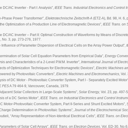
 DC/AC Inverter - Part I: Analysis”,
IEEE Trans. Industrial Electronics and Control 
ee-Phase Power Transformer”,
Elektrotechnische Zeitschrift-A
(ETZ-A), Bd. 98, H. 6,
the Optimization of a Production Line of Electromagnetic Devices”,
IEEE Trans. on 
e DC/AC Inverter – Part II: Optimal Construction of Waveforms by Means of Discret
24, No. 3, pp. 273-276, 1977.
e Influence of Parameter Dispersion of Electrical Cells on the Array Power Output”,
I
termination of Solar Cell Equation Parameters from Empirical Data”,
Energy Conver
is and Characteristics of a 2-Level P.W.M. Inverter”,
International Journal of Electr
ects of Optimization Techniques for Electromagnetic Devices”,
Electric Machines a
owered by Photovoltaic Converters”,
Electric Machines and Electromechanics
, Vol.
sis of DC Motor - Photovoltaic Converter System, Part I - Separately Excited Motor
E PES
A 79 464-9, Vancouver, Canada, 1979.
 Adjacent Solar Collectors in Large-Scale Systems”,
Solar Energy
, Vol. 23, pp. 497-
sis of a DC Series Motor”,
IEEE Trans. on Industrial Electronics and Control Instrum
C Motor-Photovoltaic Converter System, Part II-Series and Shunt Excited Motors”,
f Charge Determination in Photovoltaic Systems”,
Journal of the Electrochemical Soc
utieli, “Array Representation of Non-Identical Electrical Cells”,
IEEE Trans. on Elec
Parameters of Solar Cell Arrays”,
IEEE Trans. on Electron Devices
, Vol. ED-30, No.6