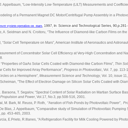
r, J. Appelbaum, “Low-Intensity Low-Temperature (LILT) Measurements and Coefficie
Modeling of a Permanent Magnet DC Motor/Centrifugal Pump Assembly in a Photovo
power system operation on mars
, 1997, In: Science and Technological Series, 90,p.281
e, A. Seidman and N. Croitoru, “The Influence of Diamond-like Carbon Films on the P
od, “Solar Cell Temperature on Mars”, American Institute of Aeronautics and Astronau
asurement of Concentrator Solar Cell Efficiency at Very-High Concentration and 
8.
u, “Properties of GaAs Solar Cells Coated with Diamond-like Carbon Films”,
Thin Sol
ar Cells for Improved Array Performance”,
Progress in Photovoltaic
, Vol. 7, pp. 113
Circles on a Hemisphere”,
Measurement Science and Technology
, Vol. 10, issue 1
. Scheiman, "The Effect of Electron Damage on Silicon Solar Cells Coated with Dia
R. Baraona, T. Segalov, “Spectral Content of Solar Radiation on Martian Surface Bas
f Propulsion and Power
, Vol.17, No.3, pp.508-516, 2001.
gal, M. Bark, M. Reuss, P. Roth, “Aeration of Fish-Ponds by Photovoltaic Power”,
Pro
M.De Blas, J. Appelbaum, "Comparative study of Simulation of Photovoltaic Pumping 
1, pp. 453-465, 2003.
cia, E.Prieto, R.Illanes, "A Refrigeration Facility for Milk Cooling Powered by Photo