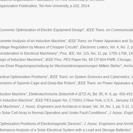
ganization Publication, Tel-Aviv University, p.102, 2014.
 Economic Optimization of Electric Equipment Design”,
IEEE Trans. on Communicati
rameter Analysis of an Induction Machine”,
IEEE Trans. on Power Apparatus and S
oltage Regulation by Means of Chopper Circuits”,
Electronic Letters
, Vol. 4, No. 2,
onsideration in Electrical Machinery”,
Proc. IEE
, Vol. 115, No. 11, pp. 1705-1706, 1
sign of Induction Machines”,
IEEE Proc. PES
Paper No. 68 CP 604-PWR, Chicago, U
yse Einer Regulungsschaltung fur Wechselstromspannungen Mittels Steller”,
Archiv
ractical Optimization Problems”,
IEEE Trans. on System Sciences and Cybernetics
, 
mensions of Squirrel-Cage and Deep-Bar Rotors”,
IEEE Trans. on Power Apparatus 
duction Machine”,
Elektrotechnische Zeitschrift-A
(ETZ-A), Bd. 95, H. 9, pp. 450-452
an Induction Machine”,
IEEE PES
paper No. C75001-3 New York, U.S.A., January 1
cal Machines”,
J. Assoc. Engineers and Architects in Israel
, Vol. 34, No. 1, pp. 5-11, 
e Solar Cell Array in Normal Operation and Under Fault Conditions”,
J. Assoc. Engin
Optimization Problems of Electromagnetic Devices”,
J. Assoc. Engineers and Archite
rformance Analysis of a Solar-Electrical System with a Load and Storage Batteries”,