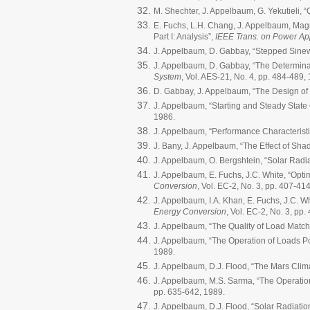
M. Shechter, J. Appelbaum, G. Yekutieli, “Q
E. Fuchs, L.H. Chang, J. Appelbaum, Magn
Part I: Analysis”,
IEEE Trans. on Power Ap
J. Appelbaum, D. Gabbay, “Stepped Sinew
J. Appelbaum, D. Gabbay, “The Determinat
System
, Vol. AES-21, No. 4, pp. 484-489,
D. Gabbay, J. Appelbaum, “The Design o
J. Appelbaum, “Starting and Steady State
1986.
J. Appelbaum, “Performance Characterist
J. Bany, J. Appelbaum, “The Effect of Shad
J. Appelbaum, O. Bergshtein, “Solar Radia
J. Appelbaum, E. Fuchs, J.C. White, “Opti
Conversion
, Vol. EC-2, No. 3, pp. 407-41
J. Appelbaum, I.A. Khan, E. Fuchs, J.C. W
Energy Conversion
, Vol. EC-2, No. 3, pp
J. Appelbaum, “The Quality of Load Match
J. Appelbaum, “The Operation of Loads P
1989.
J. Appelbaum, D.J. Flood, “The Mars Clim
J. Appelbaum, M.S. Sarma, “The Operati
pp. 635-642, 1989.
J. Appelbaum, D.J. Flood, “Solar Radiati