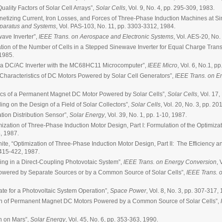
uality Factors of Solar Cell Arrays”,
Solar Cells
, Vol. 9, No. 4, pp. 295-309, 1983.
etizing Current, Iron Losses, and Forces of Three-Phase Induction Machines at S
paratus and Systems
, Vol. PAS-103, No. 11, pp. 3303-3312, 1984.
ave Inverter”,
IEEE Trans. on Aerospace and Electronic Systems
, Vol. AES-20, No.
ion of the Number of Cells in a Stepped Sinewave Inverter for Equal Charge Trans
 1985.
f a DC/AC Inverter with the MC68HC11 Microcomputer”,
IEEE Micro
, Vol. 6, No.1, p
 Characteristics of DC Motors Powered by Solar Cell Generators”,
IEEE Trans. on E
ics of a Permanent Magnet DC Motor Powered by Solar Cells”,
Solar Cells
, Vol. 17
ing on the Design of a Field of Solar Collectors”,
Solar Cells
, Vol. 20, No. 3, pp. 2
tion Distribution Sensor”,
Solar Energy
, Vol. 39, No. 1, pp. 1-10, 1987.
mization of Three-Phase Induction Motor Design, Part I: Formulation of the Optimiz
4, 1987.
hite, “Optimization of Three-Phase Induction Motor Design, Part II: The Efficiency 
. 415-422, 1987.
ing in a Direct-Coupling Photovotaic System”,
IEEE Trans. on Energy Conversion
, 
owered by Separate Sources or by a Common Source of Solar Cells”,
IEEE Trans. 
ate for a Photovoltaic System Operation”,
Space Power
, Vol. 8, No. 3, pp. 307-317,
on of Permanent Magnet DC Motors Powered by a Common Source of Solar Cells”,
on on Mars”,
Solar Energy
, Vol. 45, No. 6, pp. 353-363, 1990.