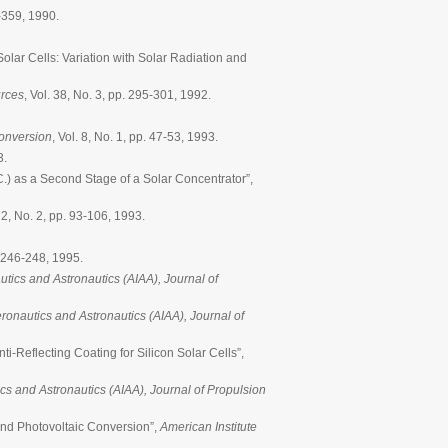
5-359, 1990.
lar Cells: Variation with Solar Radiation and
urces
, Vol. 38, No. 3, pp. 295-301, 1992.
onversion
, Vol. 8, No. 1, pp. 47-53, 1993.
3.
.) as a Second Stage of a Solar Concentrator”,
. 2, No. 2, pp. 93-106, 1993.
 246-248, 1995.
utics and Astronautics (AIAA), Journal of
eronautics and Astronautics (AIAA), Journal of
i-Reflecting Coating for Silicon Solar Cells”,
ics and Astronautics (AIAA), Journal of Propulsion
and Photovoltaic Conversion”,
American Institute