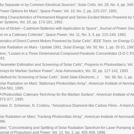
by Separate or by Common Electrical Sources”,
Solar Cells
, Vol. 29, No. 4, pp. 34
 Power Options for Mars”,
Space Power
, Vol. 10, No. 2, pp. 225-237, 1991.
arting Characteristics of Permanent Magnet and Series Excited Motors Powered by So
wer Systems
, Vol. 20, pp. 173-181, 1992.
nce of Nickel—Cadmium Batteries with Application to Space”,
Journal of Power So
on on a Catenary Collector”,
Space Power
, Vol. 11, No. 3, 4, pp. 215-240, 1992.
eristics of Direct Current Motors Powered by Solar Cells”,
IEEE Trans. on Energy C
Solar Radiation on Mars - Update 1991,
Solar Energy
, Vol. 50, No. 1, pp. 35-51, 199
Oron, “Losses in a Three Dimensional Compound Parabolic Concentrator (3-D C.P.C
993.
Parameter Estimation and Screening of Solar Cells”,
Progress in Photovoltaics
, Vol
Arrays for Martian Surface Power”,
Acta Astronautics
, Vol. 30, pp. 127-142, 1993.
ethod for Screening of Solar Cells”,
Solid State Electronic
, J Vol. 38, No. 1, pp.
olar Radiation on Mars: Stationary Photovoltaic Array”,
American Institute of Aerona
. 554-561, 1995.
A Photovoltaic Catenary-Tent Array for the Martian Surface”,
American Institute of A
. 373-377, 1995.
rinker, D. Scheiman, N. Croitoru, “Amorphous Diamond-like Carbon Films - A Hard Ant
olar Radiation on Mars: Tracking Photovoltaic Array”,
American Institute of Aeronaut
996.
zkel, “Concentrating and Splitting of Solar Radiation Spectrum for Laser Pumping 
Journal of Propulsion and Power
, Vol. 12, No. 2, pp. 405-409, 1996.