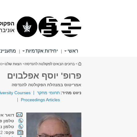
תוכן
תפריט
עליון
ראשי
הפקול
אוניבר
ראשי
יחידות אקדמיות
מתענייני
|
|
הינך נמצא כאן
>
ברוכים הבאים לפקולטה להנדסה
>
הצוות שלנו
>
סג
פרופ' יוסף אפלבוים
אמריטוס במנהלת הפקולטה להנדסה
ניווט מהיר:
תחומי מחקר
iversity Courses
Proceedings Articles
דואר אל
טלפון פנ
טלפון נ
פקס:
03-6407052