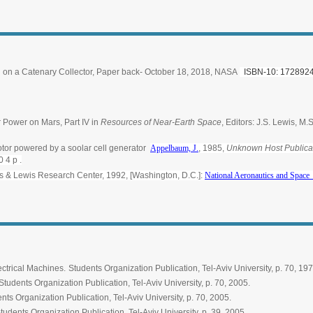
n a Catenary Collector, Paper back- October 18, 2018, NASA
ISBN-10: 172892
ar Power on Mars, Part IV in
Resources of Near-Earth Space
, Editors: J.S. Lewis, M.
or powered by a soolar cell generator
Appelbaum, J.
, 1985,
Unknown Host Publicati
0 4 p .
s & Lewis Research Center, 1992, [Washington, D.C.]:
National Aeronautics and Spac
ectrical Machines.
Students Organization Publication, Tel-Aviv University, p. 70, 197
Students Organization Publication, Tel-Aviv University, p. 70, 2005.
nts Organization Publication, Tel-Aviv University, p. 70, 2005.
tudents Organization Publication, Tel-Aviv University, p. 39, 2005.