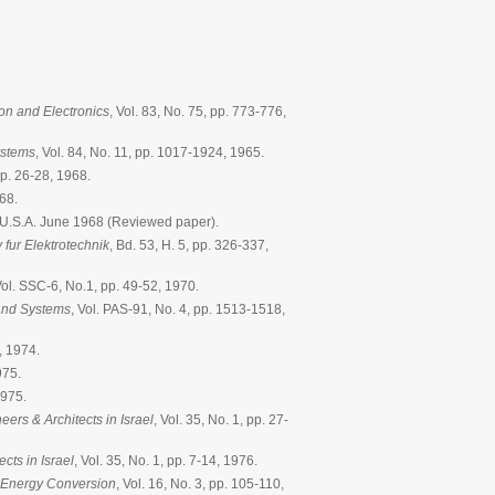
on and Electronics
, Vol. 83, No. 75, pp. 773-776,
ystems
, Vol. 84, No. 11, pp. 1017-1924, 1965.
 pp. 26-28, 1968.
968.
.S.A. June 1968 (Reviewed paper).
 fur Elektrotechnik
, Bd. 53, H. 5, pp. 326-337,
Vol. SSC-6, No.1, pp. 49-52, 1970.
and Systems
, Vol. PAS-91, No. 4, pp. 1513-1518,
, 1974.
975.
1975.
eers & Architects in Israel
, Vol. 35, No. 1, pp. 27-
cts in Israel
, Vol. 35, No. 1, pp. 7-14, 1976.
Energy Conversion
, Vol. 16, No. 3, pp. 105-110,