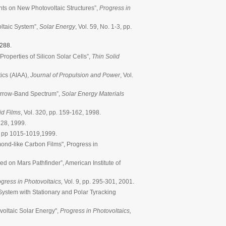
nts on New Photovoltaic Structures”,
Progress in
ltaic System”,
Solar Energy
, Vol. 59, No. 1-3, pp.
-288.
roperties of Silicon Solar Cells”,
Thin Solid
tics (AIAA),
Journal of Propulsion and Power
, Vol.
Narrow-Band Spectrum”,
Solar Energy Materials
id Films
, Vol. 320, pp. 159-162, 1998.
-128, 1999.
1, pp 1015-1019,1999.
mond-like Carbon Films", Progress in
ed on Mars Pathfinder”, American Institute of
gress in Photovoltaics,
Vol. 9, pp. 295-301, 2001.
System with Stationary and Polar Tyracking
voltaic Solar Energy",
Progress in Photovoltaics,