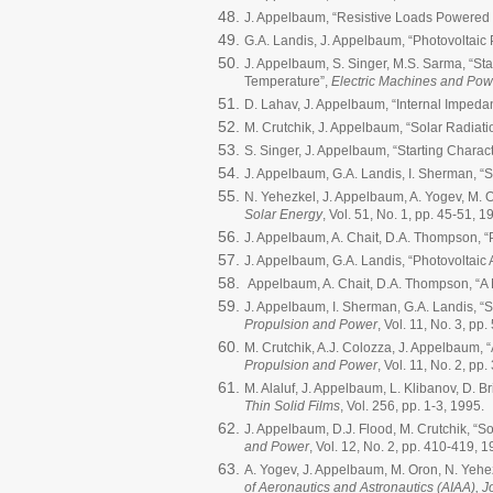
J. Appelbaum, “Resistive Loads Powered 
G.A. Landis, J. Appelbaum, “Photovoltaic
J. Appelbaum, S. Singer, M.S. Sarma, “St
Temperature”,
Electric Machines and Po
D. Lahav, J. Appelbaum, “Internal Impeda
M. Crutchik, J. Appelbaum, “Solar Radiati
S. Singer, J. Appelbaum, “Starting Charact
J. Appelbaum, G.A. Landis, I. Sherman, “
N. Yehezkel, J. Appelbaum, A. Yogev, M. 
Solar Energy
, Vol. 51, No. 1, pp. 45-51, 1
J. Appelbaum, A. Chait, D.A. Thompson, “
J. Appelbaum, G.A. Landis, “Photovoltaic 
Appelbaum, A. Chait, D.A. Thompson, “A M
J. Appelbaum, I. Sherman, G.A. Landis, “S
Propulsion and Power
, Vol. 11, No. 3, pp
M. Crutchik, A.J. Colozza, J. Appelbaum, “
Propulsion and Power
, Vol. 11, No. 2, pp
M. Alaluf, J. Appelbaum, L. Klibanov, D. B
Thin Solid Films
, Vol. 256, pp. 1-3, 1995.
J. Appelbaum, D.J. Flood, M. Crutchik, “S
and Power
, Vol. 12, No. 2, pp. 410-419, 1
A. Yogev, J. Appelbaum, M. Oron, N. Yehe
of Aeronautics and Astronautics (AIAA), 