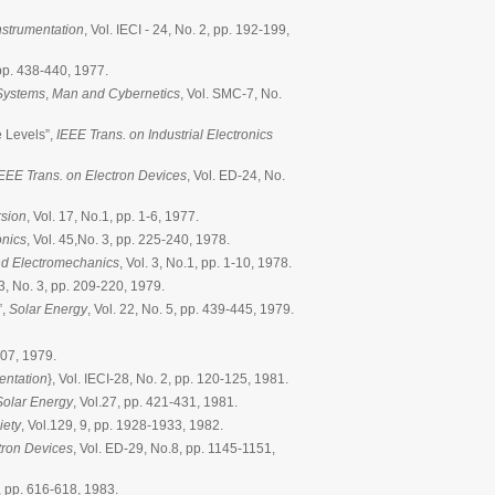
Instrumentation
, Vol. IECI - 24, No. 2, pp. 192-199,
 pp. 438-440, 1977.
Systems
,
Man and Cybernetics
, Vol. SMC-7, No.
e Levels”,
IEEE Trans. on Industrial Electronics
EEE Trans. on Electron Devices
, Vol. ED-24, No.
sion
, Vol. 17, No.1, pp. 1-6, 1977.
onics
, Vol. 45,No. 3, pp. 225-240, 1978.
nd Electromechanics
, Vol. 3, No.1, pp. 1-10, 1978.
 3, No. 3, pp. 209-220, 1979.
”,
Solar Energy
, Vol. 22, No. 5, pp. 439-445, 1979.
507, 1979.
entation
}, Vol. IECI-28, No. 2, pp. 120-125, 1981.
Solar Energy
, Vol.27, pp. 421-431, 1981.
iety
, Vol.129, 9, pp. 1928-1933, 1982.
tron Devices
, Vol. ED-29, No.8, pp. 1145-1151,
, pp. 616-618, 1983.