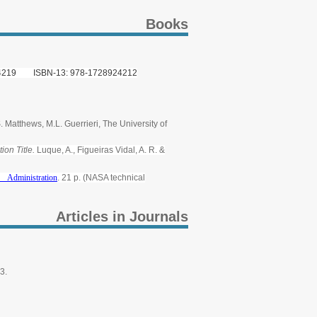
Books
4219 ISBN-13: 978-1728924212
S. Matthews, M.L. Guerrieri, The University of
on Title.
Luque, A., Figueiras Vidal, A. R. &
e Administration
. 21 p. (NASA technical
Articles in Journals
3.