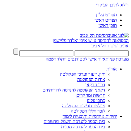
דילוג לתוכן העיקרי
תפריט עליון
תפריט ראשי
תוכן ראשי
הפקולטה להנדסה
ע"ש איבי ואלדר פליישמן
אוניברסיטת תל אביב
מערכת פניות
אזור אישי לסטודנטים.יות
להרשמה
אודות
חזון, ייעוד וערכי הפקולטה
אודות הפקולטה
דבר הדקאן
דקאני הפקולטה להנדסה לדורותיהם
חדשות ומחקרים
כתבו עלינו
ניוזלטר חדשות הפקולטה
לזכר חללי הפקולטה
יחידות אקדמיות ותוכניות לימוד
בית הספר להנדסת חשמל ומחשבים
בית הספר להנדסה מכנית