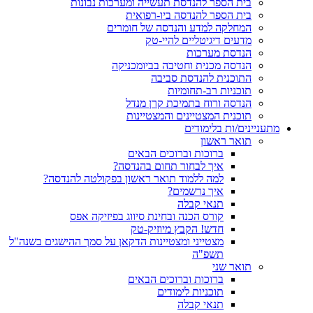
בית הספר להנדסת תעשייה ומערכות נבונות
בית הספר להנדסה ביו-רפואית
המחלקה למדע והנדסה של חומרים
מדעים דיגיטליים להיי-טק
הנדסת מערכות
הנדסה מכנית וחטיבה בביומכניקה
התוכנית להנדסת סביבה
תוכניות רב-תחומיות
הנדסה ורוח בתמיכת קרן מנדל
תוכנית המצטיינים והמצטיינות
מתעניינים/ות בלימודים
תואר ראשון
ברוכות וברוכים הבאים
איך לבחור תחום בהנדסה?
למה ללמוד תואר ראשון בפקולטה להנדסה?
איך נרשמים?
תנאי קבלה
קורס הכנה ובחינת סיווג בפיזיקה אפס
חדש! הקבץ מיוזיק-טק
מצטייני ומצטיינות הדקאן על סמך ההישגים בשנה"ל
תשפ"ה
תואר שני
ברוכות וברוכים הבאים
תוכניות לימודים
תנאי קבלה