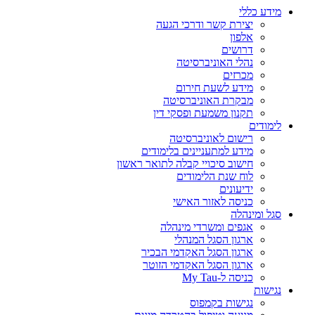
מידע כללי
יצירת קשר ודרכי הגעה
אלפון
דרושים
נהלי האוניברסיטה
מכרזים
מידע לשעת חירום
מבקרת האוניברסיטה
תקנון משמעת ופסקי דין
לימודים
רישום לאוניברסיטה
מידע למתעניינים בלימודים
חישוב סיכויי קבלה לתואר ראשון
לוח שנת הלימודים
ידיעונים
כניסה לאזור האישי
סגל ומינהלה
אגפים ומשרדי מינהלה
ארגון הסגל המנהלי
ארגון הסגל האקדמי הבכיר
ארגון הסגל האקדמי הזוטר
כניסה ל-My Tau
נגישות
נגישות בקמפוס