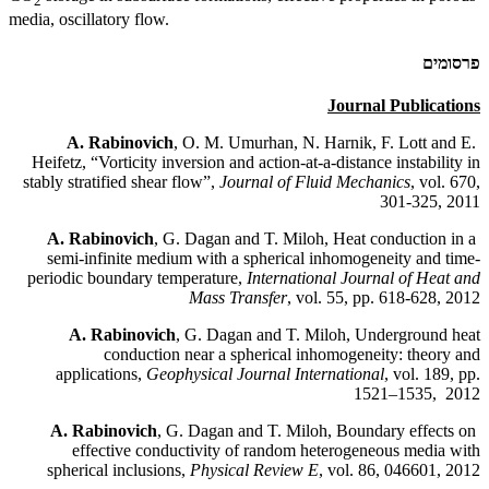
2
media, oscillatory flow.
פרסומים
Journal Publications
A. Rabinovich
, O. M. Umurhan, N. Harnik, F. Lott and E.
Heifetz, “Vorticity inversion and action-at-a-distance instability in
stably stratified shear flow”,
Journal of Fluid Mechanics
, vol. 670,
301-325, 2011
A. Rabinovich
, G. Dagan and T. Miloh, Heat conduction in a
semi-infinite medium with a spherical inhomogeneity and time-
periodic boundary temperature,
International Journal of Heat and
Mass Transfer
, vol. 55, pp. 618-628, 2012
A. Rabinovich
, G. Dagan and T. Miloh, Underground heat
conduction near a spherical inhomogeneity: theory and
applications,
Geophysical Journal International
, vol. 189, pp.
1521–1535, 2012
A. Rabinovich
, G. Dagan and T. Miloh, Boundary effects on
effective conductivity of random heterogeneous media with
spherical inclusions,
Physical Review E
, vol. 86, 046601, 2012