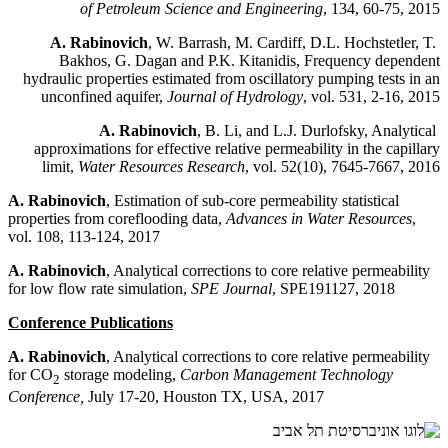
of Petroleum Science and Engineering
, 134, 60-75, 2015
A. Rabinovich
, W. Barrash, M. Cardiff, D.L. Hochstetler, T.
Bakhos, G. Dagan and P.K. Kitanidis, Frequency dependent
hydraulic properties estimated from oscillatory pumping tests in an
unconfined aquifer,
Journal of Hydrology
, vol. 531, 2-16, 2015
A. Rabinovich
, B. Li, and L.J. Durlofsky, Analytical
approximations for effective relative permeability in the capillary
limit,
Water Resources Research
, vol. 52(10), 7645-7667, 2016
A. Rabinovich
, Estimation of sub-core permeability statistical
properties from coreflooding data,
Advances in Water Resources
,
vol. 108, 113-124, 2017
A. Rabinovich
, Analytical corrections to core relative permeability
for low flow rate simulation,
SPE Journal
, SPE191127, 2018
Conference Publications
A. Rabinovich
, Analytical corrections to core relative permeability
for CO
storage modeling,
Carbon Management Technology
2
Conference,
July 17-20, Houston TX, USA, 2017