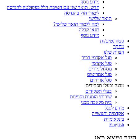
מידע נוסף
חדש! תואר שני עם חטיבת חלל בפקולטה להנדסה
לימודי חוץ בהנדסה
תואר שלישי
למה ללמוד תואר שלישי?
תנאי קבלה
מידע נוסף
סטודנטים/ות
מחקר
הצוות שלנו
סגל אקדמי בכיר
סגל אקדמי
מסלול מורים
סגל אמריטוס
סגל אורחים
מבנה ובעלי תפקידים
בעלי תפקידים
שירותי הזמנות וקניינות
בית מלאכה מכני
מידע לסגל
אקדמיה ותעשייה
בינלאומיות
English
הינך נמצא כאן