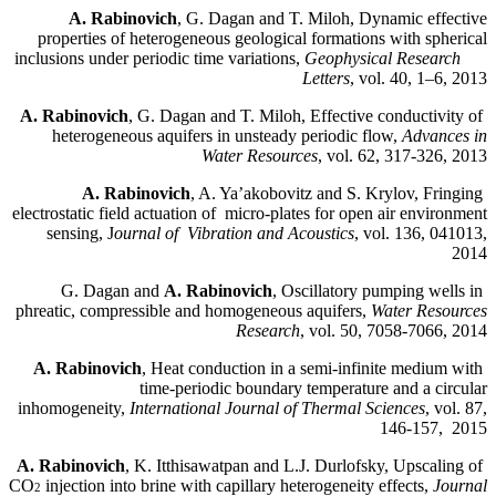
A. Rabinovich
, G. Dagan and T. Miloh, Dynamic effective
properties of heterogeneous geological formations with spherical
inclusions under periodic time variations,
Geophysical Research
Letters
, vol. 40, 1–6, 2013
A. Rabinovich
, G. Dagan and T. Miloh, Effective conductivity of
heterogeneous aquifers in unsteady periodic flow,
Advances in
Water Resources
, vol. 62, 317-326, 2013
A. Rabinovich
, A. Ya’akobovitz and S. Krylov, Fringing
electrostatic field actuation of micro-plates for open air environment
sensing, J
ournal of Vibration and Acoustics
, vol. 136, 041013,
2014
A. Rabinovich
, Oscillatory pumping wells in
G. Dagan and
phreatic, compressible and homogeneous aquifers,
Water Resources
Research
, vol. 50, 7058-7066, 2014
A. Rabinovich
, Heat conduction in a semi-infinite medium with
time-periodic boundary temperature and a circular
inhomogeneity,
International Journal of Thermal Sciences
, vol. 87,
146-157, 2015
A. Rabinovich
, K. Itthisawatpan and L.J. Durlofsky, Upscaling of
CO
injection into brine with capillary heterogeneity effects,
Journal
2