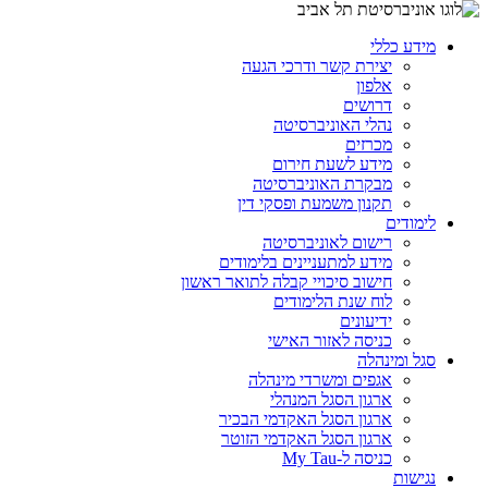
מידע כללי
יצירת קשר ודרכי הגעה
אלפון
דרושים
נהלי האוניברסיטה
מכרזים
מידע לשעת חירום
מבקרת האוניברסיטה
תקנון משמעת ופסקי דין
לימודים
רישום לאוניברסיטה
מידע למתעניינים בלימודים
חישוב סיכויי קבלה לתואר ראשון
לוח שנת הלימודים
ידיעונים
כניסה לאזור האישי
סגל ומינהלה
אגפים ומשרדי מינהלה
ארגון הסגל המנהלי
ארגון הסגל האקדמי הבכיר
ארגון הסגל האקדמי הזוטר
כניסה ל-My Tau
נגישות