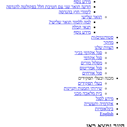
מידע נוסף
חדש! תואר שני עם חטיבת חלל בפקולטה להנדסה
לימודי חוץ בהנדסה
תואר שלישי
למה ללמוד תואר שלישי?
תנאי קבלה
מידע נוסף
סטודנטים/ות
מחקר
הצוות שלנו
סגל אקדמי בכיר
סגל אקדמי
מסלול מורים
סגל אמריטוס
סגל אורחים
מבנה ובעלי תפקידים
בעלי תפקידים
שירותי הזמנות וקניינות
בית מלאכה מכני
מידע לסגל
אקדמיה ותעשייה
בינלאומיות
English
הינך נמצא כאן