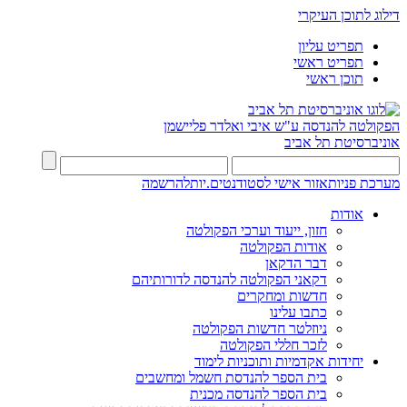
דילוג לתוכן העיקרי
תפריט עליון
תפריט ראשי
תוכן ראשי
הפקולטה להנדסה
ע"ש איבי ואלדר פליישמן
אוניברסיטת תל אביב
מערכת פניות
אזור אישי לסטודנטים.יות
להרשמה
אודות
חזון, ייעוד וערכי הפקולטה
אודות הפקולטה
דבר הדקאן
דקאני הפקולטה להנדסה לדורותיהם
חדשות ומחקרים
כתבו עלינו
ניוזלטר חדשות הפקולטה
לזכר חללי הפקולטה
יחידות אקדמיות ותוכניות לימוד
בית הספר להנדסת חשמל ומחשבים
בית הספר להנדסה מכנית