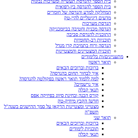
בית הספר להנדסת תעשייה ומערכות נבונות
בית הספר להנדסה ביו-רפואית
המחלקה למדע והנדסה של חומרים
מדעים דיגיטליים להיי-טק
הנדסת מערכות
הנדסה מכנית וחטיבה בביומכניקה
התוכנית להנדסת סביבה
תוכניות רב-תחומיות
הנדסה ורוח בתמיכת קרן מנדל
תוכנית המצטיינים והמצטיינות
מתעניינים/ות בלימודים
תואר ראשון
ברוכות וברוכים הבאים
איך לבחור תחום בהנדסה?
למה ללמוד תואר ראשון בפקולטה להנדסה?
איך נרשמים?
תנאי קבלה
קורס הכנה ובחינת סיווג בפיזיקה אפס
חדש! הקבץ מיוזיק-טק
מצטייני ומצטיינות הדקאן על סמך ההישגים בשנה"ל
תשפ"ה
תואר שני
ברוכות וברוכים הבאים
תוכניות לימודים
תנאי קבלה