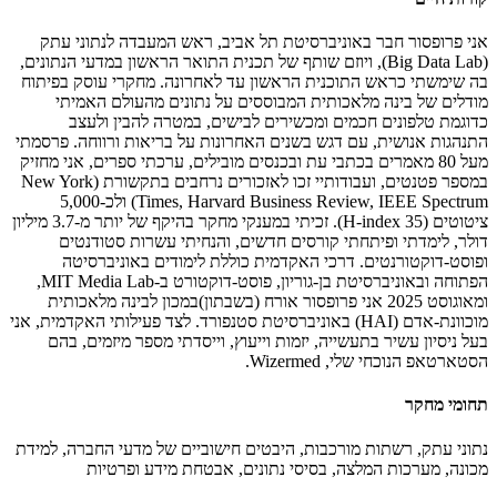
אני פרופסור חבר באוניברסיטת תל אביב, ראש המעבדה לנתוני עתק
(Big Data Lab), ויוזם שותף של תכנית התואר הראשון במדעי הנתונים,
בה שימשתי כראש התוכנית הראשון עד לאחרונה. מחקרי עוסק בפיתוח
מודלים של בינה מלאכותית המבוססים על נתונים מהעולם האמיתי
כדוגמת טלפונים חכמים ומכשירים לבישים, במטרה להבין ולעצב
התנהגות אנושית, עם דגש בשנים האחרונות על בריאות ורווחה. פרסמתי
מעל 80 מאמרים בכתבי עת ובכנסים מובילים, ערכתי ספרים, אני מחזיק
במספר פטנטים, ועבודותיי זכו לאזכורים נרחבים בתקשורת (New York
Times, Harvard Business Review, IEEE Spectrum) ולכ-5,000
ציטוטים (H-index 35). זכיתי במענקי מחקר בהיקף של יותר מ-3.7 מיליון
דולר, לימדתי ופיתחתי קורסים חדשים, והנחיתי עשרות סטודנטים
ופוסט-דוקטורנטים. דרכי האקדמית כוללת לימודים באוניברסיטה
הפתוחה ובאוניברסיטת בן-גוריון, פוסט-דוקטורט ב-MIT Media Lab,
ומאוגוסט 2025 אני פרופסור אורח (בשבתון)במכון לבינה מלאכותית
מוכוונת-אדם (HAI) באוניברסיטת סטנפורד. לצד פעילותי האקדמית, אני
בעל ניסיון עשיר בתעשייה, יזמות וייעוץ, וייסדתי מספר מיזמים, בהם
הסטארטאפ הנוכחי שלי, Wizermed.
תחומי מחקר
נתוני עתק, רשתות מורכבות, היבטים חישוביים של מדעי החברה, למידת
מכונה, מערכות המלצה, בסיסי נתונים, אבטחת מידע ופרטיות