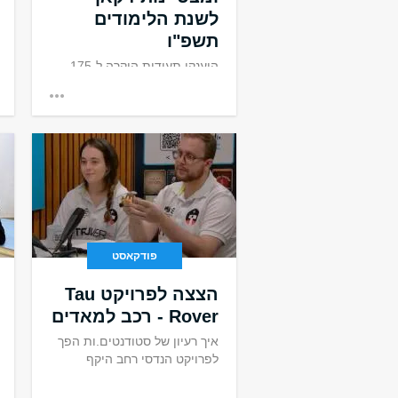
לשנת הלימודים
תשפ"ו
הוענקו תעודות הוקרה ל-175
סטודנטים וסטודנטיות!
פודקאסט
הצצה לפרויקט Tau
Rover - רכב למאדים
איך רעיון של סטודנטים.ות הפך
לפרויקט הנדסי רחב היקף