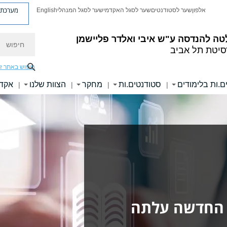
מערכת פ
אלפון
שער לסטודנטים
שער לסגל האקדמי
שער לסגל המנהלי
English
חיפוש
טה להנדסה
ע"ש איבי ואלדר פליישמן
סיטת תל אביב
חיפוש באתר ז
ם.ות בלימודים
סטודנטים.ות
מחקר
הצוות שלנו
אקדמ
|
|
|
|
 החדשה עלתה