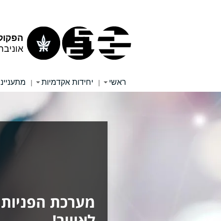
תוכן
תפריט
עליון
ראשי
הפקול
אוניבר
ראשי
יחידות אקדמיות
מתענייני
|
|
מערכת הפניות
לאוויר!