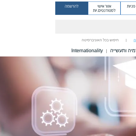
ניות
אזור אישי
להרשמה
לסטודנטים.יות
ה
חיפוש בכל האוניברסיטה
יה ותעשייה
Internationality
|