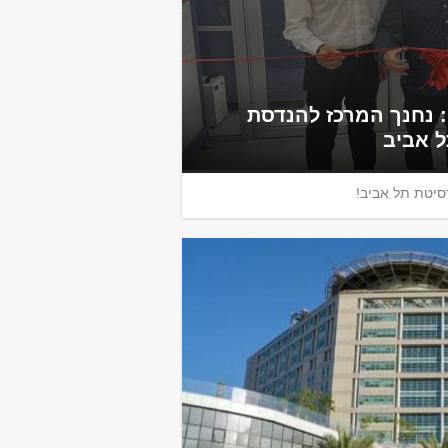
: נחנך המרכז להנדסת
ל אביב
סיטת תל אביב!