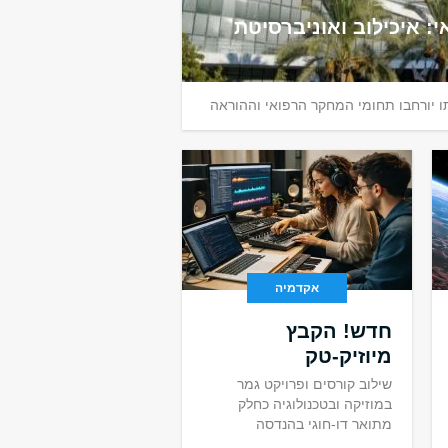
י: איכילוב ואוניברסיטת
 יורחבו תחומי המחקר הרפואי וההוראה
אקדמיה
חדש! הקבץ
מיוזיק-טק
שילוב קורסים ופרויקט גמר
במוזיקה ובטכנולוגיה כחלק
מתואר דו-חוגי בהנדסה