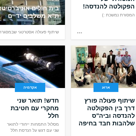
הפקולטה להנדסה!
בית חולים אוניברסיטא
המסורת נמשכת :)
ת"א משלבים ידיים
שיתוף פעולה אסטרטגי שבמסגרתו
ארוע
אקדמיה
שיתוף פעולה פורץ
חדש! תואר שני
דרך בין הפקולטה
מחקרי עם חטיבת
להנדסה וביה"ס
חלל
שלהבות חבד בחיפה
מסלול התמחות ייחודי לתואר
שני עם דגש על הנדסת חלל
.