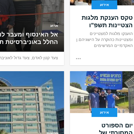
אירוע
טקס הענקת מלגות
הצטיינות תשפ”ו
ארוע
הוענקו מלגות למצטיינים
אל האינסוף ומעבר לו
ומצטיינות כהוקרה על הישגיהם.ן
החלל באוניברסיטת ת
האקדמיים המרשימים
צעד קטן לאדם, צעד גדול לאוניבר
אירוע
יום הספורט
המסורתי של
חדשות