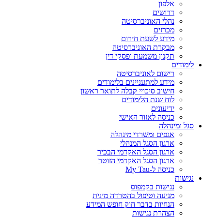
אלפון
דרושים
נהלי האוניברסיטה
מכרזים
מידע לשעת חירום
מבקרת האוניברסיטה
תקנון משמעת ופסקי דין
לימודים
רישום לאוניברסיטה
מידע למתעניינים בלימודים
חישוב סיכויי קבלה לתואר ראשון
לוח שנת הלימודים
ידיעונים
כניסה לאזור האישי
סגל ומינהלה
אגפים ומשרדי מינהלה
ארגון הסגל המנהלי
ארגון הסגל האקדמי הבכיר
ארגון הסגל האקדמי הזוטר
כניסה ל-My Tau
נגישות
נגישות בקמפוס
מניעה וטיפול בהטרדה מינית
הנחיות בדבר חוק חופש המידע
הצהרת נגישות