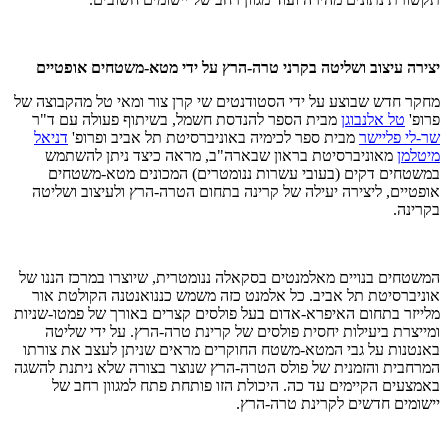
יצירה עיצוב ושליטה בקרני טרה-הרץ על ידי מטא-משטחים אופטיים
מחקר חדש שבוצע על ידי הסטודנטים שי קרן צור ומאי טל מהקבוצה של
פרופ'
טל אלנבוגן
מבית הספר להנדסת חשמל, בשיתוף פעולה עם ד"ר
שר-לי פליישר
מבית ספר לכימיה באוניברסיטת תל אביב ופרופ'
דניאל
מיטלמן
מאוניברסיטת בראון שבארה"ב, מראה כיצד ניתן להשתמש
במשטחים דקים (בעובי עשרות ננומטרים) המכונים מטא-משטחים
אופטיים, ל
יצירה
יעילה של קרינה בתחום הטרה-הרץ ולעיצוב ושליטה
בקרינה.
המשטחים בנויים מאלמנטים בסקאלה ננומטרית, שיוצרו במרכז הננו של
אוניברסיטת תל אביב.
כל אלמנט כזה משמש כננואנטנה הקולטת אור
מלייזר בתחום האיפרא-אדום בעל פולסים קצרים באורך של פמטו-שניות
ומייצרת ביעילות יחסית פולסים של קרינת טרה-הרץ
. על ידי שליטה
באנטנות על גבי המטא-משטח החוקרים מראים שניתן לעצב את צורתו
המרחבית והזמנית של פולס הטרה-הרץ שנוצר בצורה שלא ניתנת להשגה
באמצעים הקיימים עד כה. היכולת הזו פותחת פתח למגוון רחב של
יישומים חדשים לקרינת טרה-הרץ.