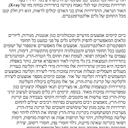
תדירויות נמוכות ועד לגלי גאמה (קרינה בתדירות גבוהה מזו של
).
X-ray
האור הנראה, התדירויות אותן בני האדם יכולים לראות, הוא רק חלק קטן
מכל התחום של גלים אלקטרומגנטיים.
כיום קיימים אמצעים מדעיים וטכנולוגיים כגון אנטנות, מנורות, לייזרים
וגלאים המאפשרים להפיק ולקלוט גלים על פני כמעט כל תחומי
הספקטרום האלקטרומגנטי. אמצעים אלו מאפשרים אינספור של ישומים
כמעט בכל תחומי המדע והטכנולוגיה הקיימים מתקשורת, דימות, זיהוי
עצמים עד לאבחון רפואי.
לעומת זאת תחום גלי הטרה-הרץ, המתנדנדים
בתדירויות הנמצאות בין גלי מיקרו לאור האינפרא אדום
, נותר באפלה.
הסיבה היא מכיוון שתדירויות אלו מהירות מידי ל
יצירה
וקליטה בעזרת
מעגלים חשמליים ובעלות אנרגיות נמוכות מידי ל
יצירה
וקליטה באמצעים
המשמשים ל
יצירה
וקליטה של אור.
אמנם קיימים מספר אמצעים ליצירה
ולקליטה של קרינת טרה-הרץ, אך אלו מוגבלים ביכולת השליטה
בתדירויות ובעוצמות שלהם, או מצריכים תנאי הפעלה קיצוניים כגון
טמפרטורות נמוכות מאוד
. בנוסף, קיימים רק כלים מעטים לעיצוב קרני
טרה-הרץ כמו עדשות או מקטבים. למרות הקושי בעבודה עם קרינת
טרה-הרץ, מאמצים רבים מושקעים בפיתוח רכיבים יעילים לתחום
תדירויות זה עקב מגוון של שימושים חשובים של קרינת טרה-הרץ.
מערכות המשתמשות בקרינת טרה-הרץ יפתחו את הדלת לזיהוי ואף
שליטה במולקולות, זיהוי של תרופות אמת או תרופות מזויפות, דימות
רפואי בקרינה שאינה מייננת, גילוי חומרי נפץ, חומרי ריסוס, יצירת
תקשורת נתונים מהירה ועוד מגוון רחב של יישומים חשובים.