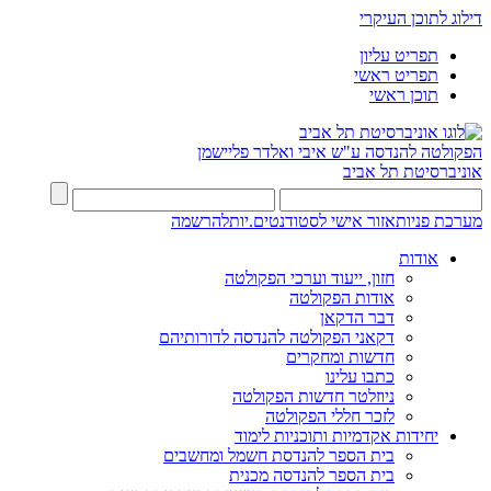
דילוג לתוכן העיקרי
תפריט עליון
תפריט ראשי
תוכן ראשי
הפקולטה להנדסה
ע"ש איבי ואלדר פליישמן
אוניברסיטת תל אביב
מערכת פניות
אזור אישי לסטודנטים.יות
להרשמה
אודות
חזון, ייעוד וערכי הפקולטה
אודות הפקולטה
דבר הדקאן
דקאני הפקולטה להנדסה לדורותיהם
חדשות ומחקרים
כתבו עלינו
ניוזלטר חדשות הפקולטה
לזכר חללי הפקולטה
יחידות אקדמיות ותוכניות לימוד
בית הספר להנדסת חשמל ומחשבים
בית הספר להנדסה מכנית