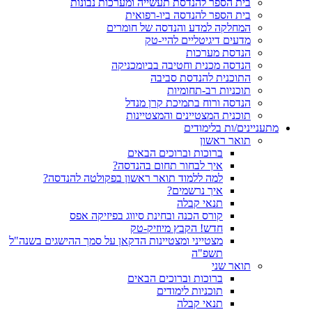
בית הספר להנדסת תעשייה ומערכות נבונות
בית הספר להנדסה ביו-רפואית
המחלקה למדע והנדסה של חומרים
מדעים דיגיטליים להיי-טק
הנדסת מערכות
הנדסה מכנית וחטיבה בביומכניקה
התוכנית להנדסת סביבה
תוכניות רב-תחומיות
הנדסה ורוח בתמיכת קרן מנדל
תוכנית המצטיינים והמצטיינות
מתעניינים/ות בלימודים
תואר ראשון
ברוכות וברוכים הבאים
איך לבחור תחום בהנדסה?
למה ללמוד תואר ראשון בפקולטה להנדסה?
איך נרשמים?
תנאי קבלה
קורס הכנה ובחינת סיווג בפיזיקה אפס
חדש! הקבץ מיוזיק-טק
מצטייני ומצטיינות הדקאן על סמך ההישגים בשנה"ל
תשפ"ה
תואר שני
ברוכות וברוכים הבאים
תוכניות לימודים
תנאי קבלה