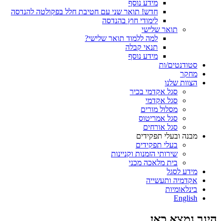
מידע נוסף
חדש! תואר שני עם חטיבת חלל בפקולטה להנדסה
לימודי חוץ בהנדסה
תואר שלישי
למה ללמוד תואר שלישי?
תנאי קבלה
מידע נוסף
סטודנטים/ות
מחקר
הצוות שלנו
סגל אקדמי בכיר
סגל אקדמי
מסלול מורים
סגל אמריטוס
סגל אורחים
מבנה ובעלי תפקידים
בעלי תפקידים
שירותי הזמנות וקניינות
בית מלאכה מכני
מידע לסגל
אקדמיה ותעשייה
בינלאומיות
English
הינך נמצא כאן