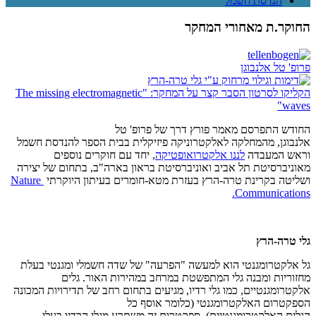
הנדסת חשמל
החוקר.ת מאחורי המחקר
פרופ' טל אלנבוגן
הקליקו לסרטון הסבר קצר על המחקר: "The missing electromagnetic
waves"
החודש התפרסם מאמר פורץ דרך של פרופ' טל
אלנבוגן, מהמחלקה לאלקטרוניקה פיזיקלית בבית הספר להנדסת חשמל
וראש המעבדה
לננו אלקטרואופטיקה
, יחד עם חוקרים נוספים
מאוניברסיטת תל אביב ואוניברסיטת בראון בארה"ב,
בתחום של יצירה
ושליטה בקרינת טרה-הרץ בעזרת מטא-חומרים בעיתון היוקרתי
Nature
.
Communications
גלי טרה-הרץ
גל אלקטרומגנטי הוא למעשה "הפרעה" של שדה חשמלי ומגנטי בעלת
מחזוריות ומבנה גלי המתפשטת במרחב במהירות האור
. גלים
אלקטרומגנטיים, כמו גלי רדיו, מגיעים בתחום רחב של תדירויות המכונה
הספקטרום האלקטרומגנטי (כלומר אוסף כל
הגלים האלקטרומגנטיים). ספקטרום זה משתרע מגלי הרדיו בעלי