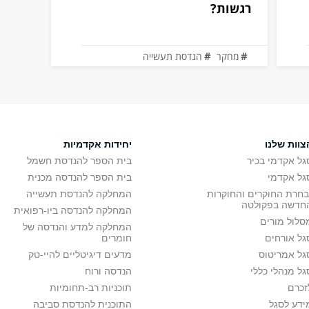
רגשות?
מחקר
הנדסת תעשייה
צוות שלנו
יחידות אקדמיות
גל אקדמי בכיר
בית הספר להנדסת חשמל
גל אקדמי
בית הספר להנדסה מכנית
בחרת החוקרים והחוקרות
המחלקה להנדסת תעשייה
חדשה בפקולטה
המחלקה להנדסה ביו-רפואית
סלול מורים
המחלקה למדע והנדסה של
גל אורחים
חומרים
גל אמריטוס
מדעים דיגיטליים להיי-טק
גל מנהלי כללי
הנדסה ורוח
זכרם
תוכניות רב-תחומיות
ידע לסגל
התוכנית להנדסת סביבה