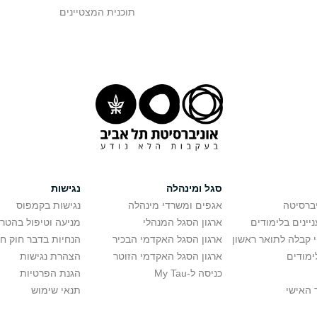
תוכנית המצטיינים
סגל ומינהלה
נגישות
יברסיטה
אגפים ומשרדי מינהלה
נגישות בקמפוס
יינים בלימודים
ארגון הסגל המנהלי
מניעה וטיפול בהטר
י קבלה לתואר ראשון
ארגון הסגל האקדמי הבכיר
הנחיות בדבר חוק ח
ימודים
ארגון הסגל האקדמי הזוטר
הצהרת נגישות
כניסה ל-My Tau
הגנת הפרטיות
 האישי
תנאי שימוש