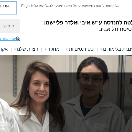
מערכת פ
אלפון
שער לסטודנטים
שער לסגל האקדמי
שער לסגל המנהלי
English
חיפוש
טה להנדסה
ע"ש איבי ואלדר פליישמן
סיטת תל אביב
חיפוש באתר ז
ם.ות בלימודים
סטודנטים.ות
מחקר
הצוות שלנו
אקדמ
|
|
|
|