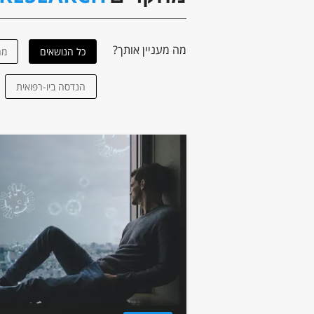
מה מעניין אותך?
כל הנושאים
מח
הנדסה ביו-רפואית