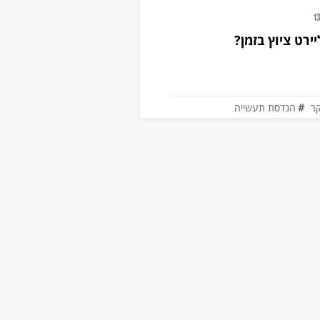
1
יירט ציוץ בזמן?
ר
הנדסת תעשייה