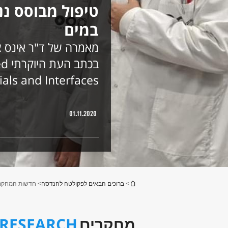
טיפול מבוסס נ
במים
מאמרה של ד"ר אינס צ
בכתב
als and Interfaces
01.11.2020
הינך נמצא כאן
>
ברוכים הבאים לפקולטה להנדסה
> חדשות המחקר
RESEARCH
מחקרים