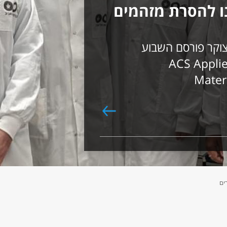
נו להסרת מזהמים
וקר פורסם השבוע
 העת היוקרתי ACS Applied
Materi
ים