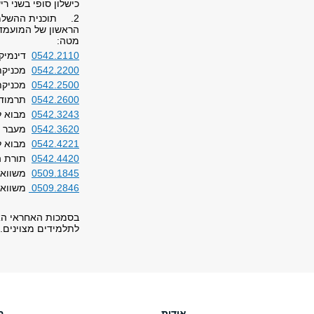
כישלון סופי בשני 
2. תוכנית ההשלמו
הראשון של המועמד
מטה:
0542.2110
דינמיקה
0542.2200
מכניקת מ
0542.2500
מכניקת ה
0542.2600
תרמודינמ
0542.3243
מבוא ל
0542.3620
מעבר ח
0542.4221
מבוא ל
0542.4420
תורת ה
0509.1845
משוואות
0509.2846
משוואות
בסמכות האחראי הא
לתלמידים מצוינים.
אודות
ה