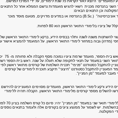
 למועמדים" היוצא לאור לקראת כל שנת לימודים, על ידי המרכז למרשם.
 השני בהנדסה מכנית רשאי להגיש מועמדות נרשם הממלא אחר כל התנאים
הפקולטה וכן התנאים הבאים:
B.Sc
) בהנדסה או במדעים מדויקים, מטעם מוסד מוכר
להשתנות משנה לשנה ותלוי בבסיס הידע, ברקע לימודי התואר הראשון של
סי (מדרג) גבוה במחזור לימודי התואר הראשון. על המועמד להמציא אישור ע
ג. לפי החלטת ראש בית-הספר, מועמד שרמת ציוניו נמוכ
ואר השני במעמד על-תנאי לתקופה שלא תעלה על שנה. ראש בית-הספר רשא
ניין להתקבל כסטודנט "פנימי" תכנית השלמות של קורסים מתואר ראשון לפי
מד המעוניין להתקבל כסטודנט "חיצוני" תיקבע תוכנית לימודים של קורסים
 מעבר למעמד "מן המניין".
 הידע ורקע לימודי התואר הראשון, מועמדים מסוימים המעוניינים להירשם
רשו להשלים מספר קורסים מלימודי התואר הראשון. הקבלה תהיה ללימודי
תנאי מעבר ללימודי תואר שני במעמד "מן המניין" יה
 בהשלמות. יש לשמור על ממוצע ציונים בקורסים אלה ולעמוד בתנאים נוספים
די הפקולטה.