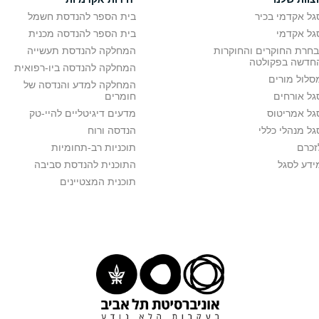
גל אקדמי בכיר
בית הספר להנדסת חשמל
גל אקדמי
בית הספר להנדסה מכנית
בחרת החוקרים והחוקרות
המחלקה להנדסת תעשייה
חדשה בפקולטה
המחלקה להנדסה ביו-רפואית
סלול מורים
המחלקה למדע והנדסה של
גל אורחים
חומרים
גל אמריטוס
מדעים דיגיטליים להיי-טק
גל מנהלי כללי
הנדסה ורוח
זכרם
תוכניות רב-תחומיות
ידע לסגל
התוכנית להנדסת סביבה
תוכנית המצטיינים