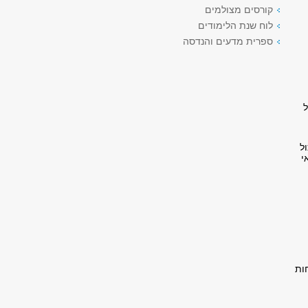
קורסים מצולמים
לוח שנת הלימודים
ספרית מדעים והנדסה
ל
ה מסף הקבלה ולא פחותה מ- 75 יכול
י
יו: סיום כל קורס השלמה בציון 70 לפחות