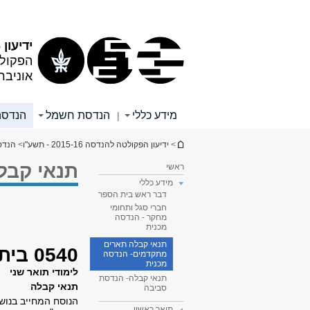
תוכן
תפריט
עליון
ראשי
ידיעון 2015/16 - שנת תשע"ו
הפקול
אוניבר
מידע כללי
הנדסת חשמל
הנדסה
|
הינך נמצא כאן
>
ידיעון הפקולטה להנדסה 2015-16 - תשע"ו
>
הנדס
תנאי קבל
ראשי
מידע כללי
דבר ראש בית הספר
חברי סגל ותחומי
מחקר - הנדסה
מכנית
תנאי קבלה תארים
0540 בית הספר להנדסה מכנית
מתקדמים- הנדסה
מכנית
לימודי תואר שני
תנאי קבלה- הנדסת
תנאי קבלה
סביבה
הנוסח המחייב בנוש
תואר ראשון