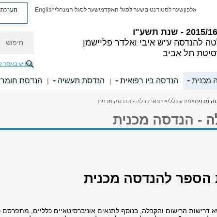
מערכת פ
אלפון
שער לסטודנטים
שער לסגל האקדמי
שער לסגל המנהלי
English
חיפוש
טה להנדסה
ע"ש איבי ואלדר פליישמן
סיטת תל אביב
חיפוש באתר ז
 מכנית
הנדסה ביו רפואית
הנדסת תעשיה
הנדסת חומרי
|
|
ה מכנית
>
מידע כללי
> תנאי קבלה - הנדסה מכנית
ה - הנדסה מכנית
א דרישות הרישום והקבלה, בנוסף לתנאים אוניברסיטאיים כלליים, מתפרסם כ