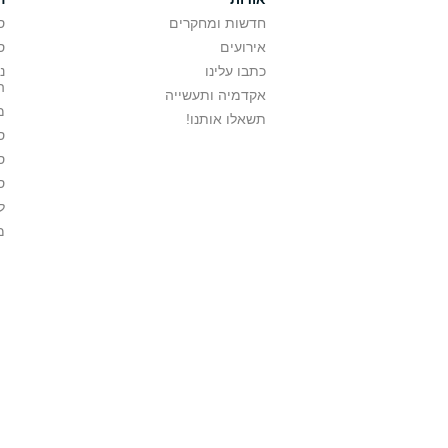
חדשות ומחקרים
ס
אירועים
ס
כתבו עלינו
נ
ה
אקדמיה ותעשייה
מ
תשאלו אותנו!
ס
ס
ס
ל
מ