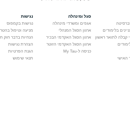
סגל ומינהלה
נגישות
יברסיטה
אגפים ומשרדי מינהלה
נגישות בקמפוס
יינים בלימודים
ארגון הסגל המנהלי
מניעה וטיפול בהטר
י קבלה לתואר ראשון
ארגון הסגל האקדמי הבכיר
הנחיות בדבר חוק ח
ימודים
ארגון הסגל האקדמי הזוטר
הצהרת נגישות
כניסה ל-My Tau
הגנת הפרטיות
 האישי
תנאי שימוש