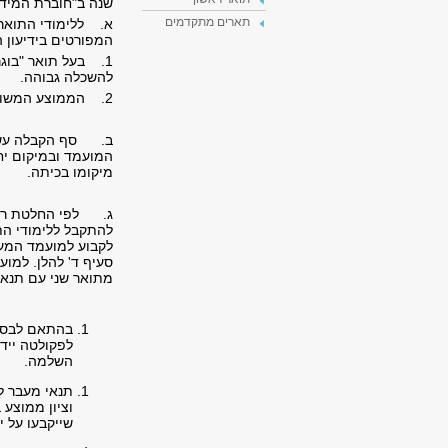
שנה ב"חוברת המידע
תארים מתקדמים
א. ללימודי התואר
המפורטים בידיעון 
1. בעל תואר "בוגר אוניברסיטה" (.
להשכלה גבוהה.
2. הממוצע המשוקלל של ציוניו בלימודי התואר הראשון הוא 80 לפחות.
ב. סף הקבלה עשוי 
המועמד ובמיקום יח
מיקומו בכיתה.
להתקבל ללימודי הת
לקבוע למועמד המעו
סעיף ד' להלן. למוע
מתואר שני עם תנאי
בהתאם לבסיס
לפקולטה ייד
השלמה.
וציון ממוצע
שייקבעו על י