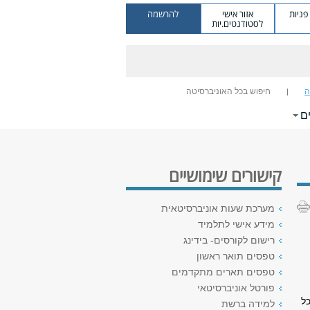
ניות
אזור אישי
להרשמה
לסטודנטים.יות
ה
חיפוש בכל האוניברסיטה
ם
קישורים שימושיים
מערכת שעות אוניברסיטאית
מידע אישי לתלמיד
רישום לקורסים- בידינג
טפסים תואר ראשון
טפסים תארים מתקדמים
פורטל אוניברסיטאי
ל
למידה ברשת