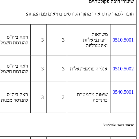
שיעורי חובה פקולטתיים
חובה ללמוד קורס אחד מתוך הקורסים בתיאום עם המנחה:
משוואות
ראה ביה"ס
0510.5001
דיפרנציאליות
3
3
להנדסת חשמל
ואינטגרליות
ראה ביה"ס
0510.5002
אנליזה פונקציונאלית
3
3
להנדסת חשמל
0540.5001
שיטות מתמטיות
ראה ביה"ס
3
3
בהנדסה
להנדסה מכנית
שיעור חובה מחלקתי