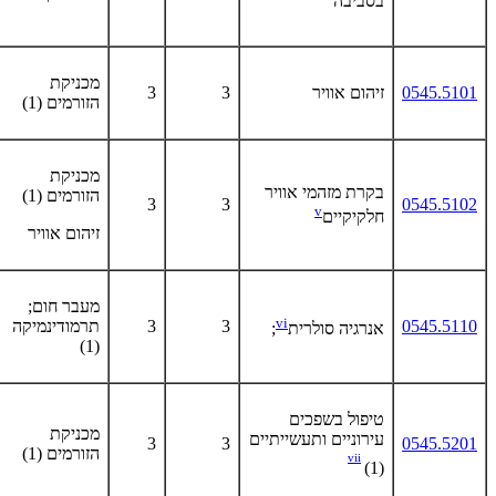
בסביבה
מכניקת
0545.5101
זיהום אוויר
3
3
הזורמים (1)
מכניקת
בקרת מזהמי אוויר
הזורמים (1)
3
3
0545.5102
v
חלקיקיים
זיהום אוויר
מעבר חום;
vi
0545.5110
3
3
תרמודינמיקה
אנרגיה סולרית
;
(1)
טיפול בשפכים
מכניקת
עירוניים ותעשייתיים
3
3
0545.5201
הזורמים (1)
vii
(1)