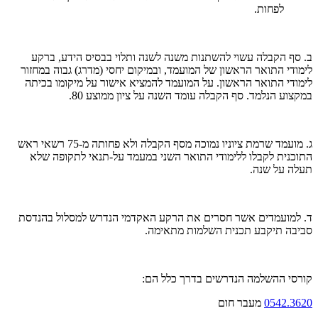
לפחות.
ב. סף הקבלה עשוי להשתנות משנה לשנה ותלוי בבסיס הידע, ברקע
לימודי התואר הראשון של המועמד, ובמיקום יחסי (מדרג) גבוה במחזור
לימודי התואר הראשון. על המועמד להמציא אישור על מיקומו בכיתה
במקצוע הנלמד. סף הקבלה עומד השנה על ציון ממוצע 80.
ג. מועמד שרמת ציוניו נמוכה מסף הקבלה ולא פחותה מ-75 רשאי ראש
התוכנית לקבלו ללימודי התואר השני במעמד על-תנאי לתקופה שלא
תעלה על שנה.
ד. למועמדים אשר חסרים את הרקע האקדמי הנדרש למסלול בהנדסת
סביבה תיקבע תכנית השלמות מתאימה.
קורסי ההשלמה הנדרשים בדרך כלל הם:
0542.3620
מעבר חום