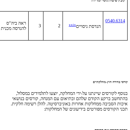
קובץ שיטות ניסוי ומדידה
0540.6314
ראה ביה"ס
xxix
3
2
הנדסת ניסויים
להנדסה מכנית
קורסי בחירה חוץ-מחלקתיים
בנוסף לקורסים שיינתנו על-ידי המחלקה, יוצעו לתלמידים במסלול,
בהתחשב ברקע הקודם שלהם ובתיאום עם המנחה, קורסים בנושאי
איכות הסביבה ממחלקות אחרות באוניברסיטה. להלן רשימה חלקית.
תכני הקורסים מפורטים בידיעונים של המחלקות: