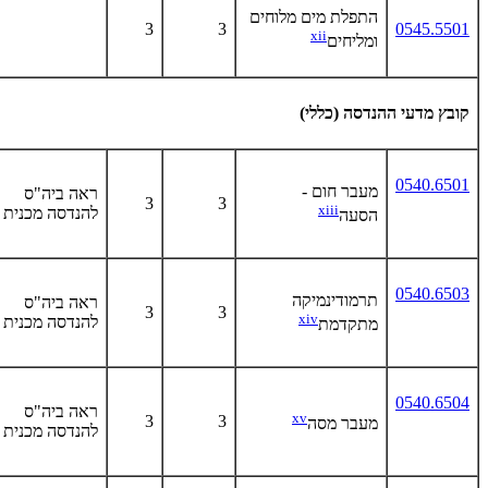
התפלת מים מלוחים
3
3
0545.5501
xii
ומליחים
קובץ מדעי ההנדסה
(
כללי
)
0540.6501
מעבר חום -
ראה ביה"ס
3
3
xiii
להנדסה מכנית
הסעה
0540.6503
תרמודינמיקה
ראה ביה"ס
3
3
xiv
להנדסה מכנית
מתקדמת
0540.6504
ראה ביה"ס
xv
3
3
מעבר מסה
להנדסה מכנית