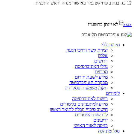
12 נ.ז. בנתיב פרויקט גמר באישור מנחה וראש התכנית.

xxix
לא יינתן בתשע"ו
מידע כללי
יצירת קשר ודרכי הגעה
אלפון
דרושים
נהלי האוניברסיטה
מכרזים
מידע לשעת חירום
מבקרת האוניברסיטה
תקנון משמעת ופסקי דין
לימודים
רישום לאוניברסיטה
מידע למתעניינים בלימודים
חישוב סיכויי קבלה לתואר ראשון
לוח שנת הלימודים
ידיעונים
כניסה לאזור האישי
סגל ומינהלה