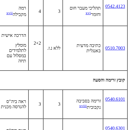
0542.4123
תהליכי מעבר חום
רמה
4
3
xvii
xvi
וחומר
מקבילה
הדרכה אישית
2+2
מומלץ
כתיבה מדעית
0510.7003
ללא נ.ז.
לתלמידים
באנגלית
במסלול עם
תיזה
קובץ זרימה והסעה
0540.6101
זרימה בסביבה
ראה ביה"ס
3
3
xviii
להנדסה מכנית
נקבובית
0540.6301