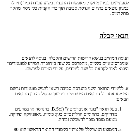
למעוניינים בכיוון מחקרי, מאפשרת התכנית ביצוע עבודת גמר (תיזה)
במגוון נושאים בתחום הנדסת סביבה תוך כדי הקניית כלי ניסוי ומחקר
מתקדמים.
תנאי קבלה
הנוסח המחייב בנושא דרישות הרישום והקבלה, בנוסף לתנאים
אוניברסיטאיים כלליים, מתפרסם כל שנה ב"חוברת המידע למועמדים"
היוצא לאור לקראת כל שנת לימודים, על ידי המרכז למרשם.
א. ללימודי התואר השני בהנדסת סביבה רשאי להגיש מועמדות נרשם
הממלא אחר כל התנאים המפורטים בידיעון הפקולטה וכן התנאים
הבאים:
בעל תואר "בוגר אוניברסיטה" ((B.Sc. בהנדסה או במדעים
מדוייקים, בתחומים הרלוונטיים כגון: כימיה, גיאופיזיקה ופיזיקה.
מטעם מוסד מוכר להשכלה גבוהה.
הממוצע המשוקלל של ציוניו בלימודי התואר הראשון הוא 80