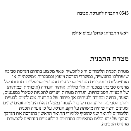
0545
התכנית להנדסת סביבה
ראש התכנית
:
פרופ
'
עמוס אולמן
מטרת התכנית
מטרת תכנית הלימודים היא להכשיר אנשי מקצוע בתחום הנדסת סביבה
שישתלבו בתעשייה, במשרדי הנדסה וייעוץ ובמסגרות ממשלתיות או
מוניציפליות בתפקידים הנדסיים-ביצועיים והנדסיים-ניהוליים. תרומתו של
מהנדס סביבתי במסגרות אלו כוללת: איתור והגדרה (איכותית וכמותית)
של הבעיות הסביבתיות, הגדרת מטרות ויעדים לתכניות לטיפול במפגעים,
הצעה, בחינה ובחירה ולעיתים אף פיתוח של פתרונות טכנולוגיים לבעיית
זיהום הסביבה. הידע הנדרש כדי לעמוד במטלות אלו הינו מתחומים שונים
ומגוונים ורצוי שיהיה מושתת על רקע הנדסי. על כן נועדה תכנית
הלימודים לתואר שני להוסיף ללימודי התואר הראשון בהנדסה את הנדבך
הנוסף של ידע וכלים מתאימים בתחומים הרלוונטיים הנחוצים להכשרת
מהנדס הסביבה.