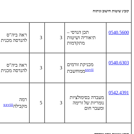
קובץ שיטות חישוב וניתוח
תכן הנדסי –
0540.5600
ראה ביה"ס
תיאוריה ושיטות
3
3
להנדסה מכנית
מתקדמות
0540.6303
מכניקת זורמים
ראה ביה"ס
3
3
xxvii
להנדסה מכנית
ממוחשבת
0542.4391
מעבדה בסימולציות
רמה
נומריות של זרימה
3
5
xxviii
מקבילה
ומעבר חום