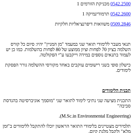
0542.2500
מכניקת הזורמים 1
0542.2600
תרמודינמיקה 1
0509.2846
משוואות דיפרנציאליות חלקיות
תנאי מעבר ללימודי תואר שני במעמד "מן המניין" יהיו: סיום כל קורס
השלמה בציון 70 לפחות וציון ממוצע של 80 לפחות בהשלמות. כמו כן יש
לעמוד בתנאים נוספים במידה וייקבעו ע"י הפקולטה.
כישלון סופי בשני רישומים עוקבים באחד מקורסי ההשלמה גורר הפסקת
לימודים.
תכנית הלימודים
התכנית מציעה שני נתיבי לימוד לתואר שני "מוסמך אוניברסיטה בהנדסת
סביבה"
(M.Sc.in Environmental Engineering).
תלמידים מצטיינים בלימודי התואר הראשון יוכלו להתקבל ללימודים ב"זמן
מלא" ולקבל מלגת קיום.